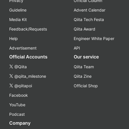
Privacy
Official Column
Guideline
Advent Calendar
Media Kit
Qiita Tech Festa
Feedback/Requests
Qiita Award
Help
Engineer White Paper
Advertisement
API
Official Accounts
Our service
@Qiita
Qiita Team
@qiita_milestone
Qiita Zine
@qiitapoi
Official Shop
Facebook
YouTube
Podcast
Company