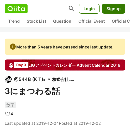
search
Login
Signup
Trend
Stock List
Question
Official Event
Official
info
More than 5 years have passed since last update.
LIGアドベントカレンダー
Advent Calendar
2019
Day 3
@
544B
(
K T
)
in
株式会社LIG
3にまつわる話
数字
4
Last updated at
2019-12-04
Posted at
2019-12-02