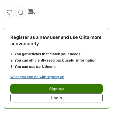
comment
0
Register as a new user and use Qiita more
conveniently
You get articles that match your needs
You can efficiently read back useful information
You can use dark theme
What you can do with signing up
Sign up
Login