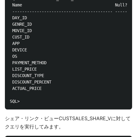
 Name					                   Null?    Type

 ----------------------------------------- -------- 
 DAY_ID 					                        TIMESTAMP(6)

 GENRE_ID					                        BINARY_DOUBLE

 MOVIE_ID					                        BINARY_DOUBLE

 CUST_ID					                        BINARY_DOUBLE

 APP						                        VARCHAR2(32767)

 DEVICE 					                        VARCHAR2(32767)

 OS						                            VARCHAR2(32767)

 PAYMENT_METHOD 				                    VARCHAR2(32767)

 LIST_PRICE					                        BINARY_DOUBLE

 DISCOUNT_TYPE					                    VARCHAR2(32767)

 DISCOUNT_PERCENT				                    BINARY_DOUBLE

 ACTUAL_PRICE					                    BINARY_DOUBLE

シェア・リンク・ビューCUSTSALES_SHARE_Vに対して
クエリを実行してみます。