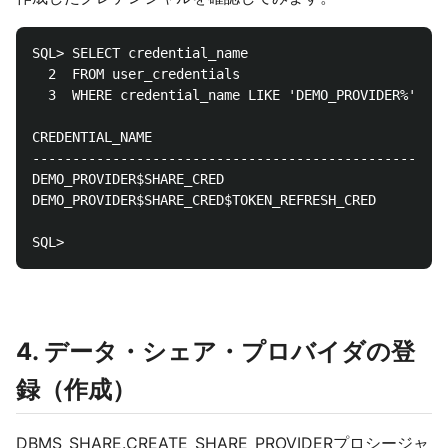
SQL> SELECT credential_name

  2  FROM user_credentials

  3  WHERE credential_name LIKE 'DEMO_PROVIDER%';

CREDENTIAL_NAME

----------------------------------------------------
DEMO_PROVIDER$SHARE_CRED

DEMO_PROVIDER$SHARE_CRED$TOKEN_REFRESH_CRED

4. データ・シェア・プロバイダの登
録（作成）
DBMS_SHARE.CREATE_SHARE_PROVIDERプロシージャ