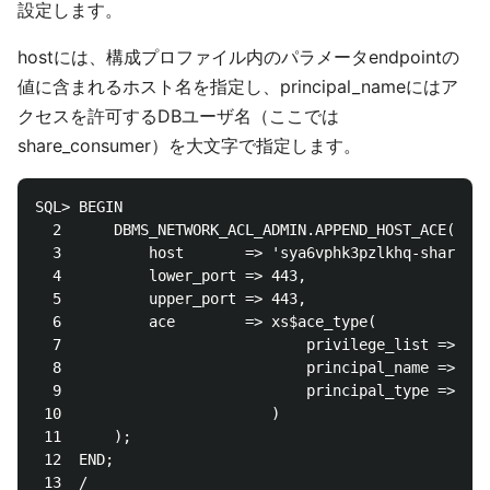
設定します。
hostには、構成プロファイル内のパラメータendpointの
値に含まれるホスト名を指定し、principal_nameにはア
クセスを許可するDBユーザ名（ここでは
share_consumer）を大文字で指定します。
SQL> BEGIN

  2      DBMS_NETWORK_ACL_ADMIN.APPEND_HOST_ACE(

  3          host       => 'sya6vphk3pzlkhq-sharepro
  4          lower_port => 443,

  5          upper_port => 443,

  6          ace        => xs$ace_type(

  7                            privilege_list => xs$
  8                            principal_name => upp
  9                            principal_type => xs_
 10                        )

 11      );

 12  END;

 13  /
