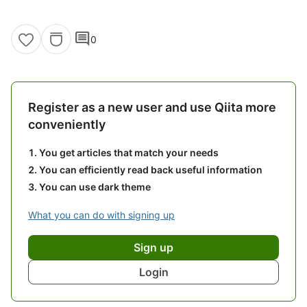
comment
0
Register as a new user and use Qiita more
conveniently
You get articles that match your needs
You can efficiently read back useful information
You can use dark theme
What you can do with signing up
Sign up
Login