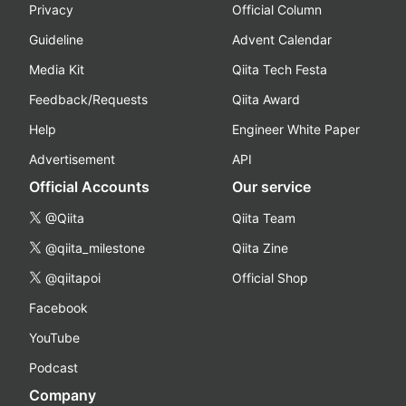
Privacy
Official Column
Guideline
Advent Calendar
Media Kit
Qiita Tech Festa
Feedback/Requests
Qiita Award
Help
Engineer White Paper
Advertisement
API
Official Accounts
Our service
@Qiita
Qiita Team
@qiita_milestone
Qiita Zine
@qiitapoi
Official Shop
Facebook
YouTube
Podcast
Company