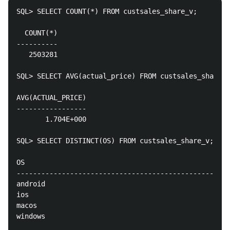
SQL> SELECT COUNT(*) FROM custsales_share_v;

  COUNT(*)

----------

   2503281

SQL> SELECT AVG(actual_price) FROM custsales_share_v
AVG(ACTUAL_PRICE)

-----------------

       1.704E+000

SQL> SELECT DISTINCT(OS) FROM custsales_share_v;

OS

----------------------------------------------------
android

ios

macos

windows
