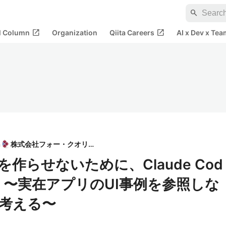
search
open_in_new
open_in_new
al Column
Organization
Qiita Careers
AI x Dev x Tea
n
株式会社フォー・クオリア
”を作らせないために、Claude Cod
を試す 〜実在アプリのUI事例を参照しな
考える〜