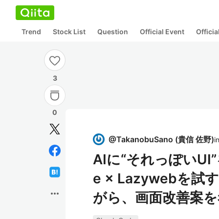
Trend
Stock List
Question
Official Event
Offici
3
0
@
TakanobuSano
(
貴信 佐野
)
i
AIに“それっぽいUI
e × Lazyweb
more_horiz
がら、画面改善案を