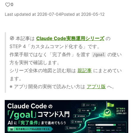
0
Last updated at
2026-07-04
Posted at
2026-05-12
🧭 本記事は
Claude Code実務運用シリーズ
の
STEP 4「カスタムコマンド化する」です。
作業手順ではなく「完了条件」を渡す
の使い
/goal
方を実例で確認します。
シリーズ全体の地図と読む順は
親記事
にまとめてい
ます。
※ アプリ開発の実例で読みたい方は
アプリ版
へ。