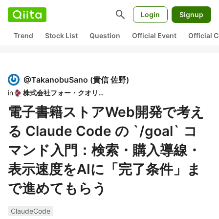
search
Login
Signup
Trend
Stock List
Question
Official Event
Official
@
TakanobuSano
(
貴信 佐野
)
in
株式会社フォー・クオリア
電子書籍ストアWeb開発で考え
る Claude Code の `/goal` コ
マンド入門：検索・購入導線・
表示速度をAIに「完了条件」ま
で進めてもらう
ClaudeCode