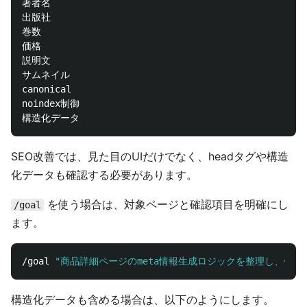
著者名

出版社

巻数

価格

説明文

サムネイル

canonical

noindex制御

SEO改善では、見た目のUIだけでなく、headタグや構造
化データも確認する必要があります。
を使う場合は、対象ページと確認項目を明確にし
/goal
ます。
/goal 
"商品詳細ページのmeta情報生成ロジックを整理し、作品名、著
構造化データも含める場合は、以下のようにします。