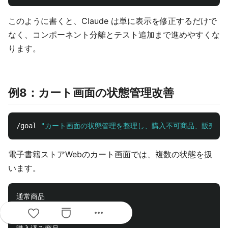
このように書くと、Claude は単に表示を修正するだけで
なく、コンポーネント分離とテスト追加まで進めやすくな
ります。
例8：カート画面の状態管理改善
/goal 
"カート画面の状態管理を整理し、購入不可商品、販売終
電子書籍ストアWebのカート画面では、複数の状態を扱
います。
通常商品

無料商品

more_horiz
販売終了商品
