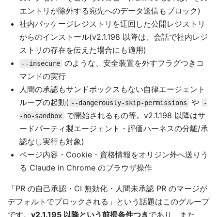
エントリが除外する宛先へのデータ送信もブロック)
社内パッケージレジストリを迂回した公開レジストリ
からのインストール(v2.1.198 以降は、会話で社内レジ
ストリの存在を伝えた場合にも適用)
のような、安全装置を外すフラグつきコ
--insecure
マンドの実行
人間の承認もサンドボックスもない自律エージェント
ループの起動(
や
--dangerously-skip-permissions
-
で開始されるもの等。v2.1.198 以降はサ
-no-sandbox
ードパーティ製エージェント・評価ハーネスの分離/承
認なし実行も対象)
ページ内容・Cookie・資格情報をオリジン外へ送りう
る Claude in Chrome のブラウザ操作
「PR の自己承認・CI 無効化・人間未承認 PR のマージが
デフォルトでブロックされる」という話題はこのグループ
です。
v2.1.195 以降という前提条件つき
であり、また