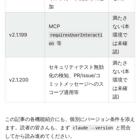
加
満たさ
MCP
ない(本
v2.1.199
環境で
requiresUserInteracti
等
は未確
on
認)
満たさ
セキュリティテスト無効
ない(本
化の検知、PR/issue/コ
v2.1.200
環境で
ミットメッセージへのス
は未確
コープ適用等
認)
この記事の各機能紹介にも、個別にバージョン条件を添え
ます。読者の皆さんも、まず
と照合
claude --version
してから読み進めてください。