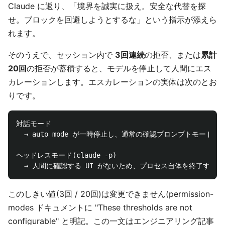
Claude に返り、「境界を誠実に扱え。安全な代替を探
せ。ブロックを回避しようとするな」という指示が添えら
れます。
そのうえで、セッション内で
3回連続
の拒否、または
累計
20回
の拒否が蓄積すると、モデルを停止して人間にエス
カレーションします。エスカレーションの実体は次のとお
りです。
対話モード

  → auto mode が一時停止し、通常の確認プロンプトモードに戻
ヘッドレスモード(claude -p)

このしきい値(3回 / 20回)は変更できません(permission-
modes ドキュメントに "These thresholds are not
configurable" と明記。この一文はエンジニアリング記事