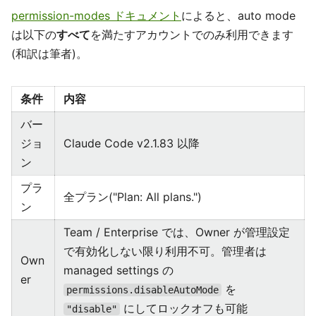
permission-modes ドキュメント
によると、auto mode
は以下の
すべて
を満たすアカウントでのみ利用できます
(和訳は筆者)。
条件
内容
バー
ジョ
Claude Code v2.1.83 以降
ン
プラ
全プラン("Plan: All plans.")
ン
Team / Enterprise では、Owner が管理設定
で有効化しない限り利用不可。管理者は
Own
managed settings の
er
を
permissions.disableAutoMode
にしてロックオフも可能
"disable"