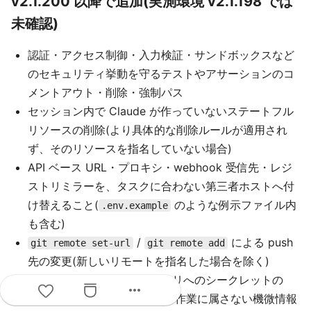
v2.1.200 以降で追加(実測環境 v2.1.198 では
未確認)
認証・アクセス制御・入力検証・サンドボックスなど
のセキュリティ挙動を守るテストやアサーションのコ
メントアウト・削除・強制パス
セッション内で Claude が作っていないステートフル
リソースの削除(より具体的な削除ルールが適用され
ず、そのリソースを指名していない場合)
API ベース URL・プロキシ・webhook 受信先・レジ
ストリミラーを、タスクに合わない第三者ホストへ付
け替えること(
のような例示ファイル内
.env.example
も含む)
/
による push
git remote set-url
git remote add
先の変更(新しいリモートを指名した場合を除く)
公開と知られているリポジトリへのシークレットの
more_horiz
push、そのリポジトリ自身の作業に属さない機微情報