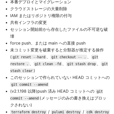
本番デプロイとマイグレーション
クラウドストレージの大量削除
IAM またはリポジトリ権限の付与
共有インフラの変更
セッション開始前から存在したファイルの不可逆な破
壊
force push、または main への直接 push
未コミット変更を破棄すると分類器が推定する操作
(
、
、
git reset --hard
git checkout -- .
git
、
、
、
restore .
git clean -fd
git stash drop
git
)
stash clear
このセッションで作られていない HEAD コミットへの
git commit --amend
(v2.1.198 以降)push 済み HEAD コミットへの
git
(メッセージのみの書き換えはブロッ
commit --amend
クされない)
/
/
terraform destroy
pulumi destroy
cdk destroy