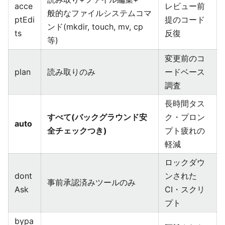
acce
レビュー前
般的なファイルシステムコマ
ptEdi
提のコード
ンド(mkdir, touch, mv, cp
ts
反復
等)
変更前のコ
plan
読み取りのみ
ードベース
調査
長時間タス
すべて(バックグラウンド安
ク・プロン
auto
全チェックつき)
プト疲れの
軽減
ロックダウ
dont
ンされた
事前承認済みツールのみ
Ask
CI・スクリ
プト
bypa