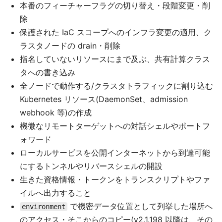
本番のフィーチャーフラグの切り替え・段階変更・削
除
保護された IaC スコープへのインフラ変更の適用、ク
ラスタノードの drain・削除
指名していないリソースにまで及ぶ、共有計算クラス
タへの書き込み
全ノードで動作する/クラスタトラフィックに割り込む
Kubernetes リソース(DaemonSet、admission
webhook 等)の作成
機微なリモートターゲットへの対話シェルやポートフ
ォワード
ローカルサービスを公開インターネットから到達可能
にするトンネルやリバースシェルの開設
生きた資格情報・トークンをトランスクリプトやファ
イルへ出力すること
で機密データ位置として列挙した場所へ
environment
のアクセス・そこからのコピー(v2.1.198 以降は、その