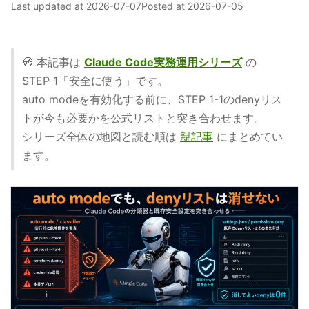
Last updated at
2026-07-07
Posted at
2026-07-05
🧭 本記事は
Claude Code実務運用シリーズ
の
STEP 1「安全に使う」です。
auto modeを有効化する前に、STEP 1-1のdenyリス
トが今も必要かを公式リストと突き合わせます。
シリーズ全体の地図と読む順は
親記事
にまとめてい
ます。