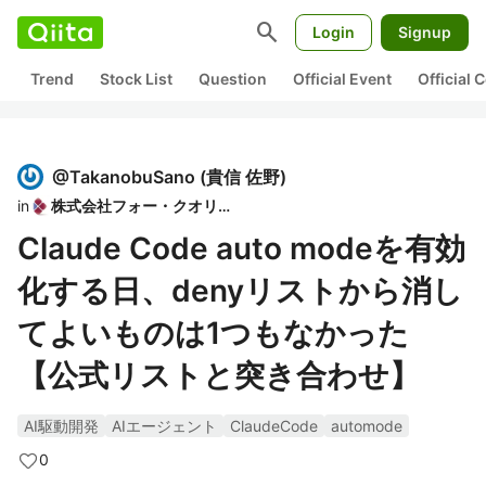
search
Login
Signup
Trend
Stock List
Question
Official Event
Official
@
TakanobuSano
(
貴信 佐野
)
in
株式会社フォー・クオリア
Claude Code auto modeを有効
化する日、denyリストから消し
てよいものは1つもなかった
【公式リストと突き合わせ】
AI駆動開発
AIエージェント
ClaudeCode
automode
0