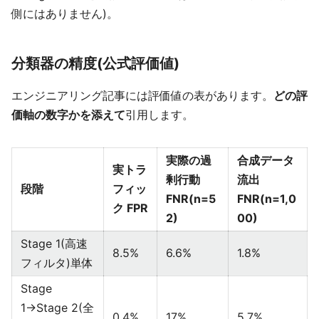
側にはありません)。
分類器の精度(公式評価値)
エンジニアリング記事には評価値の表があります。
どの評
価軸の数字かを添えて
引用します。
実際の過
合成データ
実トラ
剰行動
流出
段階
フィッ
FNR(n=5
FNR(n=1,0
ク FPR
2)
00)
Stage 1(高速
8.5%
6.6%
1.8%
フィルタ)単体
Stage
1→Stage 2(全
0.4%
17%
5.7%