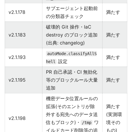
サブエージェント起動前
v2.1.178
満たす
の分類器チェック
破壊的 Git 操作・IaC
v2.1.183
destroy のブロック追加
満たす
(出典: changelog)
autoMode.classifyAllS
v2.1.193
満たす
設定
hell
PR 自己承認・CI 無効化
v2.1.195
等のブロックルール大量
満たす
追加
機密データ位置ルールの
拡張(そのエントリが除
満たす
外する宛先へのデータ送
(実測環
v2.1.198
信もブロック)・
ワ
境その
/tmp
イルドカード削除等の追
もの)