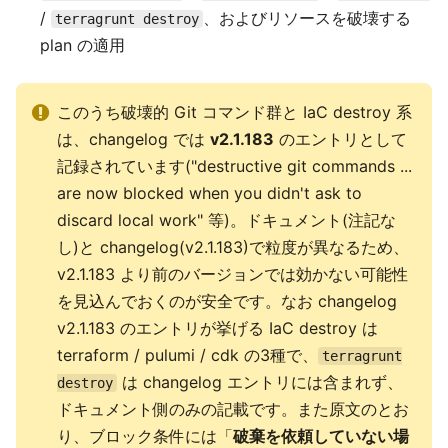
/
、およびリソースを破壊する
terragrunt destroy
plan の適用
このうち破壊的 Git コマンド群と IaC destroy 系
は、changelog では
v2.1.183
のエントリとして
記録されています("destructive git commands ...
are now blocked when you didn't ask to
discard local work" 等)。ドキュメント(注記な
し)と changelog(v2.1.183)で粒度が異なるため、
v2.1.183 より前のバージョンでは効かない可能性
を見込んでおくのが安全です。なお changelog
v2.1.183 のエントリが挙げる IaC destroy は
terraform / pulumi / cdk の3種で、
terragrunt
は changelog エントリには含まれず、
destroy
ドキュメント側のみの記載です。また原文のとお
り、ブロック条件には「
破棄を依頼していない場