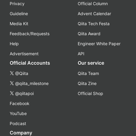
Privacy
Official Column
Guideline
Advent Calendar
Media Kit
Qiita Tech Festa
Feedback/Requests
Qiita Award
Help
Engineer White Paper
Advertisement
API
Official Accounts
Our service
@Qiita
Qiita Team
@qiita_milestone
Qiita Zine
@qiitapoi
Official Shop
Facebook
YouTube
Podcast
Company