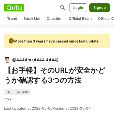
search
Login
Signup
Trend
Stock List
Question
Official Event
Official
info
More than 3 years have passed since last update.
@
4444m
(
4444 4444
)
【お手軽】そのURLが安全かど
うか確認する3つの方法
URL
Security
7
Last updated at
2023-05-06
Posted at
2023-05-04