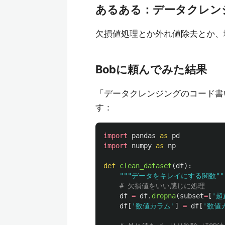
あるある：データクレン
欠損値処理とか外れ値除去とか、地
Bobに頼んでみた結果
「データクレンジングのコード書
す：
import
pandas
as
pd
import
numpy
as
np
def
clean_dataset
(
df
):
"""
データをキレイにする関数
""
df
=
df
.
dropna
(
subset
=
[
'
超
df
[
'
数値カラム
'
]
=
df
[
'
数値