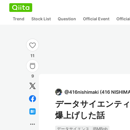
Trend
Stock List
Question
Official Event
Offici
11
9
@
416nishimaki
(
416 NISHIM
データサイエンティ
爆上げした話
more_horiz
データサイエンス
IBMBob