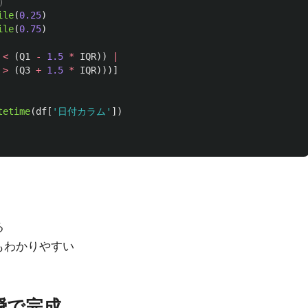
ile
(
0.25
)
ile
(
0.75
)
<
(
Q1
-
1.5
*
IQR
))
|
>
(
Q3
+
1.5
*
IQR
)))]
tetime
(
df
[
'
日付カラム
'
])
る
もわかりやすい
一瞬で完成