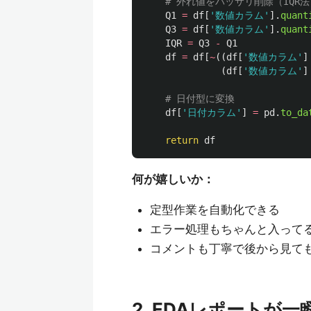
Q1
=
df
[
'
数値カラム
'
].
quant
Q3
=
df
[
'
数値カラム
'
].
quant
IQR
=
Q3
-
Q1
df
=
df
[
~
((
df
[
'
数値カラム
'
]
(
df
[
'
数値カラム
'
]
df
[
'
日付カラム
'
]
=
pd
.
to_da
return
df
何が嬉しいか：
定型作業を自動化できる
エラー処理もちゃんと入って
コメントも丁寧で後から見て
2. EDAレポートが