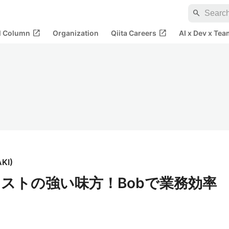
search
open_in_new
open_in_new
al Column
Organization
Qiita Careers
AI x Dev x Tea
AKI
)
ストの強い味方！Bobで業務効率