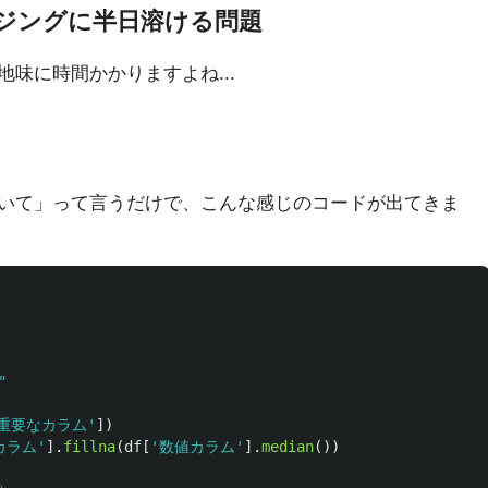
ジングに半日溶ける問題
味に時間かかりますよね...
いて」って言うだけで、こんな感じのコードが出てきま
"
重要なカラム
'
])
カラム
'
].
fillna
(
df
[
'
数値カラム
'
].
median
())