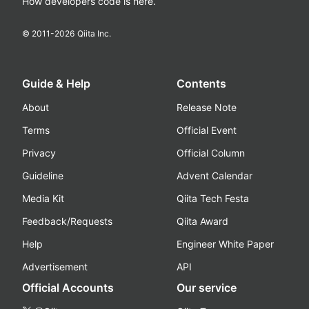
How developers code is here.
© 2011-
2026
Qiita Inc.
Guide & Help
Contents
About
Release Note
Terms
Official Event
Privacy
Official Column
Guideline
Advent Calendar
Media Kit
Qiita Tech Festa
Feedback/Requests
Qiita Award
Help
Engineer White Paper
Advertisement
API
Official Accounts
Our service