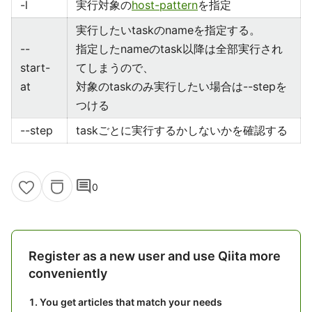
-l
実行対象の
host-pattern
を指定
実行したいtaskのnameを指定する。
--
指定したnameのtask以降は全部実行され
start-
てしまうので、
at
対象のtaskのみ実行したい場合は--stepを
つける
--step
taskごとに実行するかしないかを確認する
comment
0
Register as a new user and use Qiita more
conveniently
You get articles that match your needs