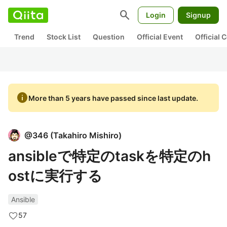
search
Login
Signup
Trend
Stock List
Question
Official Event
Official
info
More than 5 years have passed since last update.
@
346
(
Takahiro Mishiro
)
ansibleで特定のtaskを特定のh
ostに実行する
Ansible
57