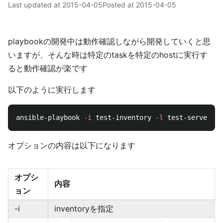
Last updated at
2015-04-05
Posted at
2015-04-05
playbookの開発中は動作確認しながら開発していくと思
いますが、そんな時は特定のtaskを特定のhostに実行す
ると動作確認が楽です
以下のように実行します
ansible-playbook 
-i
 test-inventory 
-l
 test-server 
--
オプションの内容は以下になります
オプシ
内容
ョン
-i
inventoryを指定