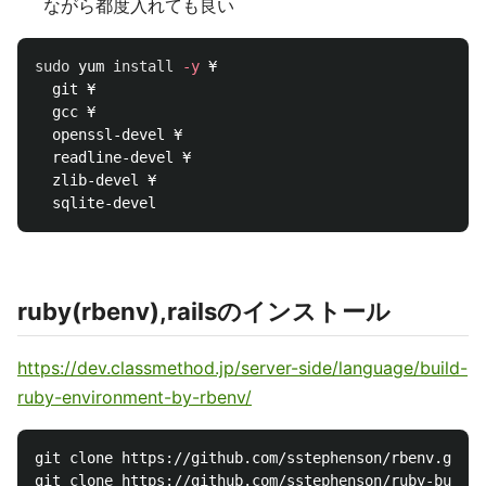
ながら都度入れても良い
sudo 
yum 
install
-y
 ¥

  git ¥

  gcc ¥

  openssl-devel ¥

  readline-devel ¥

  zlib-devel ¥

ruby(rbenv),railsのインストール
https://dev.classmethod.jp/server-side/language/build-
ruby-environment-by-rbenv/
git clone https://github.com/sstephenson/rbenv.git ~
git clone https://github.com/sstephenson/ruby-build.