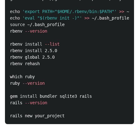
echo
'export PATH="$HOME/.rbenv/bin:$PATH"'
>>
echo
'eval "$(rbenv init -)"'
>>
source
 ~/.bash_profile 

rbenv 
--version
rbenv 
install
--list
rbenv 
install 
2.5.0

rbenv global 2.5.0

rbenv rehash

which ruby

ruby 
--version
gem 
install 
bundler sqlite3 rails

rails 
--version