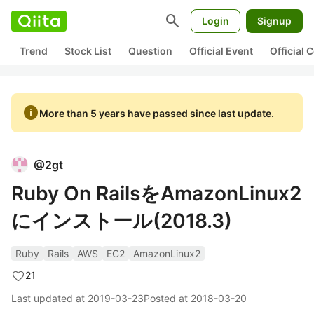
search
Login
Signup
Trend
Stock List
Question
Official Event
Official
info
More than 5 years have passed since last update.
@
2gt
Ruby On RailsをAmazonLinux2
にインストール(2018.3)
Ruby
Rails
AWS
EC2
AmazonLinux2
21
Last updated at
2019-03-23
Posted at
2018-03-20