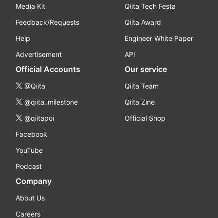
Media Kit
Qiita Tech Festa
Feedback/Requests
Qiita Award
Help
Engineer White Paper
Advertisement
API
Official Accounts
Our service
@Qiita
Qiita Team
@qiita_milestone
Qiita Zine
@qiitapoi
Official Shop
Facebook
YouTube
Podcast
Company
About Us
Careers