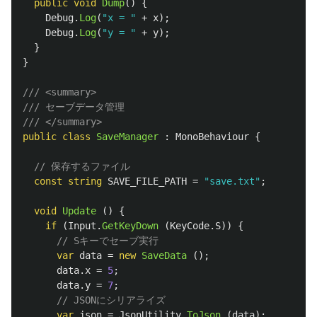
public
void
Dump
()
{
Debug
.
Log
(
"x = "
+
x
);
Debug
.
Log
(
"y = "
+
y
);
}
}
/// <summary>
/// セーブデータ管理
/// </summary>
public
class
SaveManager
:
MonoBehaviour
{
// 保存するファイル
const
string
SAVE_FILE_PATH
=
"save.txt"
;
void
Update
()
{
if
(
Input
.
GetKeyDown
(
KeyCode
.
S
))
{
// Sキーでセーブ実行
var
data
=
new
SaveData
();
data
.
x
=
5
;
data
.
y
=
7
;
// JSONにシリアライズ
var
json
=
JsonUtility
.
ToJson
(
data
);