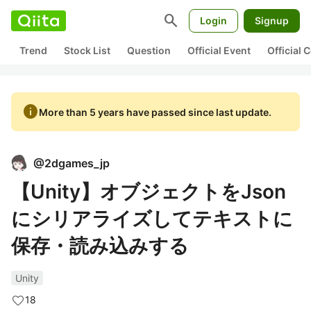
search
Login
Signup
Trend
Stock List
Question
Official Event
Official
info
More than 5 years have passed since last update.
@
2dgames_jp
【Unity】オブジェクトをJson
にシリアライズしてテキストに
保存・読み込みする
Unity
18