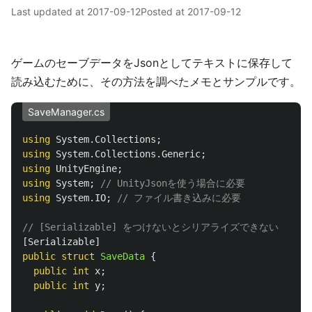
Last updated at
2017-09-12
Posted at
2017-09-12
ゲームのセーブデータをJsonとしてテキストに保存して
読み込むために、その方法を調べたメモとサンプルです。
SaveManager.cs
using
System.Collections
;
using
System.Collections.Generic
;
using
UnityEngine
;
using
System
;
// UnityJsonを使う場合に必要
using
System.IO
;
// ファイル書き込みに必要
// [Serializable] をつけないとシリアライズできない
[
Serializable
]
public
struct
SaveData
{
public
int
x
;
public
int
y
;