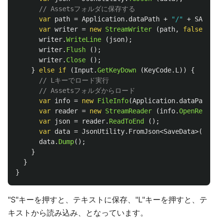
// Assetsフォルダに保存する
var
path
=
Application
.
dataPath
+
"/"
+
SAVE_F
var
writer
=
new
StreamWriter
(
path
,
false
);
writer
.
WriteLine
(
json
);
writer
.
Flush
();
writer
.
Close
();
}
else
if
(
Input
.
GetKeyDown
(
KeyCode
.
L
))
{
// Lキーでロード実行
// Assetsフォルダからロード
var
info
=
new
FileInfo
(
Application
.
dataPath
+
var
reader
=
new
StreamReader
(
info
.
OpenRead
(
var
json
=
reader
.
ReadToEnd
();
var
data
=
JsonUtility
.
FromJson
<
SaveData
>(
json
data
.
Dump
();
}
}
}
"S"キーを押すと、テキストに保存、"L"キーを押すと、テ
キストから読み込み、となっています。