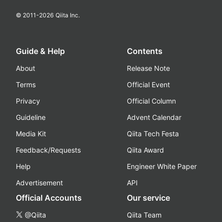
© 2011-
2026
Qiita Inc.
Guide & Help
Contents
About
Release Note
Terms
Official Event
Privacy
Official Column
Guideline
Advent Calendar
Media Kit
Qiita Tech Festa
Feedback/Requests
Qiita Award
Help
Engineer White Paper
Advertisement
API
Official Accounts
Our service
@Qiita
Qiita Team