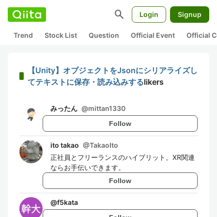
search
Login
Signup
Trend
Stock List
Question
Official Event
Official
【Unity】オブジェクトをJsonにシリアライズし
てテキストに保存・読み込みする
likers
みったん
@
mittan1330
Follow
ito takao
@
TakaoIto
正社員とフリーランスのハイブリット。XR関連
ならお手伝いできます。
Follow
@
f5kata