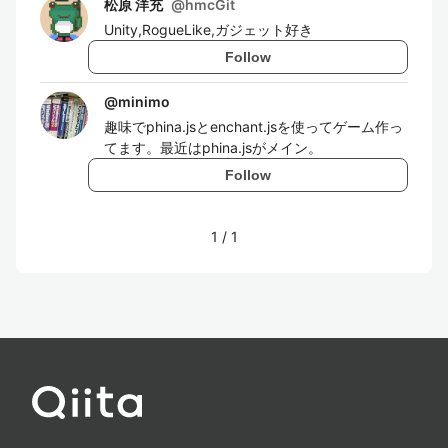
松原 洋充
@
hmcGit
Unity,RogueLike,ガジェット好き
Follow
@
minimo
趣味でphina.jsとenchant.jsを使ってゲーム作っ
てます。最近はphina.jsがメイン。
Follow
1
/
1