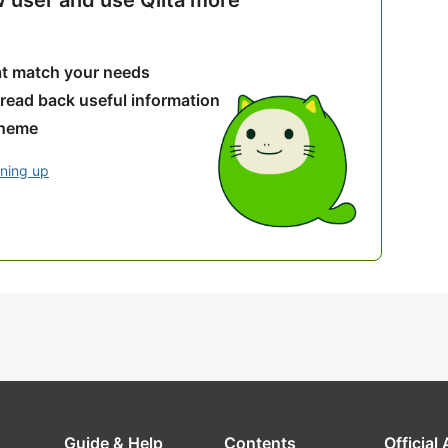
w user and use Qiita more
hat match your needs
 read back useful information
theme
gning up
Guide & Help
Contents
Official