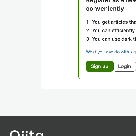
Register as a ne
conveniently
You get articles t
You can efficiently
You can use dark 
What you can do with si
Sign up
Login