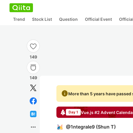
Trend
Stock List
Question
Official Event
Offici
149
149
info
More than 5 years have passed s
Vue.js #2
Advent Calenda
Day 1
more_horiz
@
1ntegrale9
(
Shun T
)