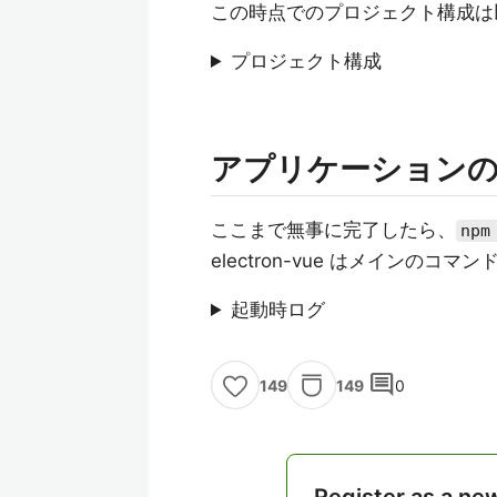
この時点でのプロジェクト構成は
プロジェクト構成
アプリケーション
ここまで無事に完了したら、
npm
electron-vue はメインの
起動時ログ
comment
149
0
149