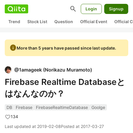
search
Login
Signup
Trend
Stock List
Question
Official Event
Official
info
More than 5 years have passed since last update.
@
1amageek
(
Norikazu Muramoto
)
Firebase Realtime Databaseと
はなんなのか？
DB
Firebase
FirebaseRealtimeDatabase
Goolge
134
Last updated at
2019-02-08
Posted at
2017-03-27