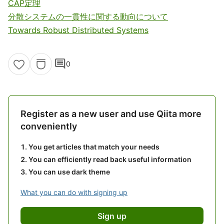
CAP定理
分散システムの一貫性に関する動向について
Towards Robust Distributed Systems
comment
0
Register as a new user and use Qiita more
conveniently
You get articles that match your needs
You can efficiently read back useful information
You can use dark theme
What you can do with signing up
Sign up