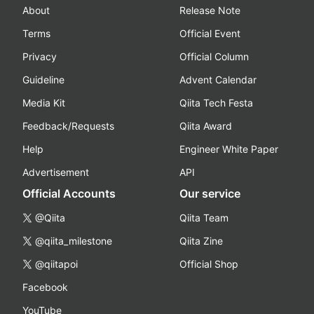
About
Release Note
Terms
Official Event
Privacy
Official Column
Guideline
Advent Calendar
Media Kit
Qiita Tech Festa
Feedback/Requests
Qiita Award
Help
Engineer White Paper
Advertisement
API
Official Accounts
Our service
@Qiita
Qiita Team
@qiita_milestone
Qiita Zine
@qiitapoi
Official Shop
Facebook
YouTube