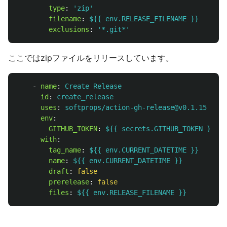
type
:
'
zip'
filename
:
${{ env.RELEASE_FILENAME }}
exclusions
:
'
*.git*'
ここではzipファイルをリリースしています。
-
name
:
Create Release
id
:
create_release
uses
:
softprops/action-gh-release@v0.1.15
env
:
GITHUB_TOKEN
:
${{ secrets.GITHUB_TOKEN }}
with
:
tag_name
:
${{ env.CURRENT_DATETIME }}
name
:
${{ env.CURRENT_DATETIME }}
draft
:
false
prerelease
:
false
files
:
${{ env.RELEASE_FILENAME }}