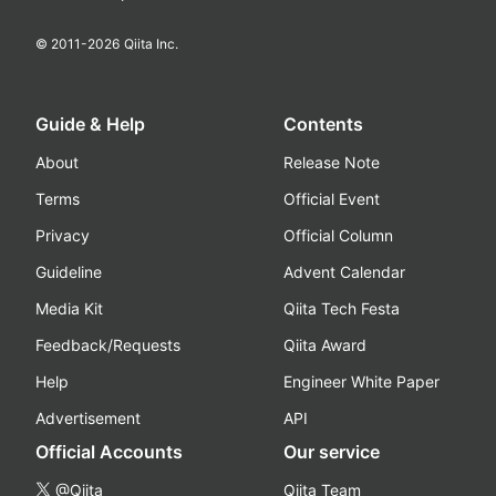
© 2011-
2026
Qiita Inc.
Guide & Help
Contents
About
Release Note
Terms
Official Event
Privacy
Official Column
Guideline
Advent Calendar
Media Kit
Qiita Tech Festa
Feedback/Requests
Qiita Award
Help
Engineer White Paper
Advertisement
API
Official Accounts
Our service
@Qiita
Qiita Team