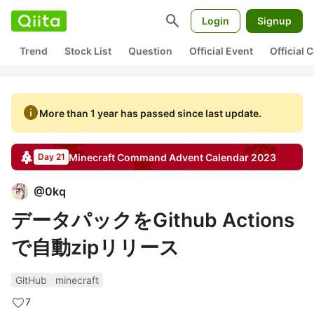
search
Login
Signup
Trend
Stock List
Question
Official Event
Official
info
More than 1 year has passed since last update.
Minecraft Command
Advent Calendar
2023
Day 21
@
0kq
データパックをGithub Actions
で自動zipリリース
GitHub
minecraft
7