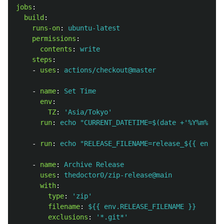
jobs
:
build
:
runs-on
:
ubuntu-latest
permissions
:
contents
:
write
steps
:
-
uses
:
actions/checkout@master
-
name
:
Set Time
env
:
TZ
:
'
Asia/Tokyo'
run
:
echo "CURRENT_DATETIME=$(date +'%Y%m%d-%H
-
run
:
echo "RELEASE_FILENAME=release_${{ env.CU
-
name
:
Archive Release
uses
:
thedoctor0/zip-release@main
with
:
type
:
'
zip'
filename
:
${{ env.RELEASE_FILENAME }}
exclusions
:
'
*.git*'