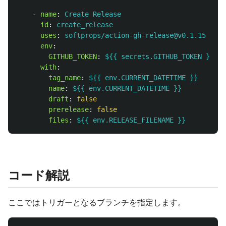
-
name
:
Create Release
id
:
create_release
uses
:
softprops/action-gh-release@v0.1.15
env
:
GITHUB_TOKEN
:
${{ secrets.GITHUB_TOKEN }}
with
:
tag_name
:
${{ env.CURRENT_DATETIME }}
name
:
${{ env.CURRENT_DATETIME }}
draft
:
false
prerelease
:
false
files
:
${{ env.RELEASE_FILENAME }}
コード解説
ここではトリガーとなるブランチを指定します。