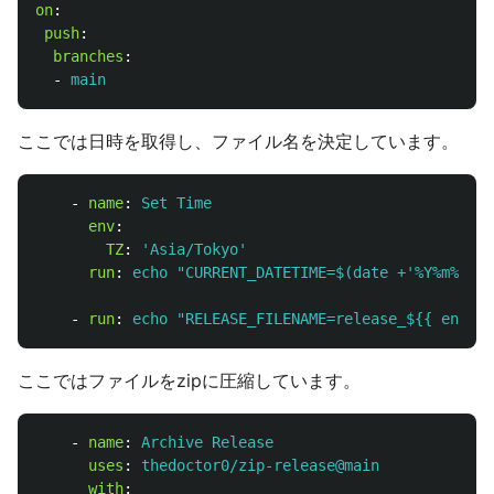
on
:
push
:
branches
:
-
main
ここでは日時を取得し、ファイル名を決定しています。
-
name
:
Set Time
env
:
TZ
:
'
Asia/Tokyo'
run
:
echo "CURRENT_DATETIME=$(date +'%Y%m%d-%H
-
run
:
echo "RELEASE_FILENAME=release_${{ env.CU
ここではファイルをzipに圧縮しています。
-
name
:
Archive Release
uses
:
thedoctor0/zip-release@main
with
: