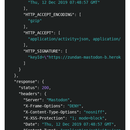
"Thu, 12 Dec 2019 07:48:57 GMT"
],
"HTTP_ACCEPT_ENCODING"
:
[
"gzip"
],
"HTTP_ACCEPT"
:
[
"application/activity+json, application/ld+j
],
"HTTP_SIGNATURE"
:
[
"keyId=
\"
https://zundan-mastodon-b.herokuapp
]
}
},
"response"
:
{
"status"
:
200
,
"headers"
:
{
"Server"
:
"Mastodon"
,
"X-Frame-Options"
:
"DENY"
,
"X-Content-Type-Options"
:
"nosniff"
,
"X-XSS-Protection"
:
"1; mode=block"
,
"Date"
:
"Thu, 12 Dec 2019 07:48:57 GMT"
,