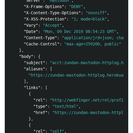
"Server"
:
"Mastodon"
,
"X-Frame-Options"
:
"DENY"
,
"X-Content-Type-Options"
:
"nosniff"
,
"X-XSS-Protection"
:
"1; mode=block"
,
"Vary"
:
"Accept"
,
"Date"
:
"Mon, 09 Dec 2019 08:54:23 GMT"
,
"Content-Type"
:
"application/jrd+json; charset
"Cache-Control"
:
"max-age=259200, public"
},
"body"
:
{
"subject"
:
"acct:zundan-mastodon-httplog.herok
"aliases"
:
[
"https://zundan-mastodon-httplog.herokuapp.c
],
"links"
:
[
{
"rel"
:
"http://webfinger.net/rel/profile-p
"type"
:
"text/html"
,
"href"
:
"https://zundan-mastodon-httplog.h
},
{
"rel"
:
"self"
,