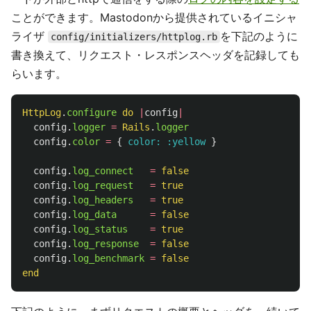
ことができます。Mastodonから提供されているイニシャ
ライザ
を下記のように
config/initializers/httplog.rb
書き換えて、リクエスト・レスポンスヘッダを記録しても
らいます。
HttpLog
.
configure
do
|
config
|
config
.
logger
=
Rails
.
logger
config
.
color
=
{
color: :yellow
}
config
.
log_connect
=
false
config
.
log_request
=
true
config
.
log_headers
=
true
config
.
log_data
=
false
config
.
log_status
=
true
config
.
log_response
=
false
config
.
log_benchmark
=
false
end