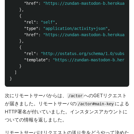
"href"
:
"https://zundan-mastodon-b.herokuapp.c
},
{
"rel"
:
"self"
,
"type"
:
"application/activity+json"
,
"href"
:
"https://zundan-mastodon-b.herokuapp.c
},
{
"rel"
:
"http://ostatus.org/schema/1.0/subscrib
"template"
:
"https://zundan-mastodon-b.herokua
}
]
}
次にリモートサーバからは、
へのGETリクエスト
/actor
が届きました。リモートサーバの
による
/actor#main-key
HTTP署名が付いていました。インスタンスアカウントに
ついての情報を返しました。
リモートサーバはリクエストの送り先をどうやって決めた