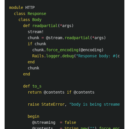
module
HTTP
class
Response
class
Body
def
readpartial
(
*
args
)
stream!
chunk
=
@stream
.
readpartial
(
*
args
)
if
chunk
chunk
.
force_encoding
(
@encoding
)
Rails
.
logger
.
debug
(
"Response body: 
#{
chunk
end
chunk
end
def
to_s
return
@contents
if
@contents
raise
StateError
,
"body is being streamed"
u
begin
@streaming
=
false
@contents
=
String
.
new
(
""
).
force_encodin