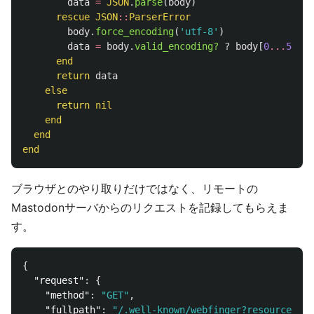
data
=
JSON
.
parse
(
body
)
rescue
JSON
::
ParserError
body
.
force_encoding
(
'utf-8'
)
data
=
body
.
valid_encoding?
?
body
[
0
...
512
]
end
return
data
else
return
nil
end
end
end
ブラウザとのやり取りだけではなく、リモートの
Mastodonサーバからのリクエストを記録してもらえま
す。
{
"request"
:
{
"method"
:
"GET"
,
"fullpath"
:
"/.well-known/webfinger?resource=acc