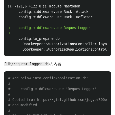
@@ -121,6 +122,8 @@
 module Mastodon

     config.middleware.use Rack::Attack

+    config.middleware.use RequestLogger

     config.to_prepare do

       Doorkeeper::AuthorizationsController.layout '
の内容
lib/request_logger.rb
# Add below into config/application.rb:
#
#     config.middleware.use 'RequestLogger'
#
# Copied from https://gist.github.com/jugyo/300e93d6
# and modified
#