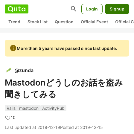
search
Login
Signup
Trend
Stock List
Question
Official Event
Official
info
More than 5 years have passed since last update.
@
zunda
Mastodonどうしのお話を盗み
聞きしてみる
Rails
mastodon
ActivityPub
10
Last updated at
2019-12-19
Posted at
2019-12-15