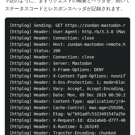
下記のように、まずリクエストの概要とヘッダを、続いて
ステータスコードとレスポンスヘッダが記録されます。
[httplog] Sending: GET https://zundan-mastodon-remot
[httplog] Header: User-Agent: http.rb/3.3.0 (Mastodo
[httplog] Header: Connection: close

[httplog] Header: Host: zundan-mastodon-remote.herok
[httplog] Status: 200

[httplog] Header: Connection: close

[httplog] Header: Server: Mastodon

[httplog] Header: X-Frame-Options: DENY

[httplog] Header: X-Content-Type-Options: nosniff

[httplog] Header: X-Xss-Protection: 1; mode=block

[httplog] Header: Vary: Accept, Accept-Encoding, Ori
[httplog] Header: Date: Mon, 09 Dec 2019 00:50:20 GM
[httplog] Header: Content-Type: application/jrd+json
[httplog] Header: Cache-Control: max-age=259200, pub
[httplog] Header: Etag: W/"b91adfc5323491547a25eb746
[httplog] Header: X-Request-Id: d2a1abeb-d777-48fa-9
[httplog] Header: X-Runtime: 0.263245

[httplog] Header: Transfer-Encoding: chunked
