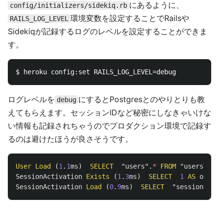
にあるように、
config/initializers/sidekiq.rb
環境変数を設定することでRailsや
RAILS_LOG_LEVEL
Sidekiqが記録するログのレベルを設定することができま
す。
ログレベルを
にするとPostgresとのやりとりも教
debug
えてもらえます。セッションIDなど秘密にしなきゃいけな
い情報も記録されちゃうのでプロダクション環境で記録す
るのは避けたほうが良さそうです。
User
Load
(
1
.
1
ms
)
SELECT
"users"
.
*
FROM
"users"
WH
SessionActivation
Exists
(
1
.
3
ms
)
SELECT
1
AS
one
F
SessionActivation
Load
(
0
.
9
ms
)
SELECT
"session_act