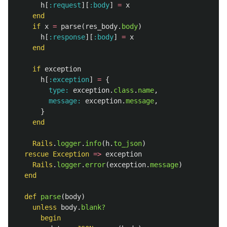
h
[
:request
][
:body
]
=
x
end
if
x
=
parse
(
res_body
.
body
)
h
[
:response
][
:body
]
=
x
end
if
exception
h
[
:exception
]
=
{
type: 
exception
.
class
.
name
,
message: 
exception
.
message
,
}
end
Rails
.
logger
.
info
(
h
.
to_json
)
rescue
Exception
=>
exception
Rails
.
logger
.
error
(
exception
.
message
)
end
def
parse
(
body
)
unless
body
.
blank?
begin