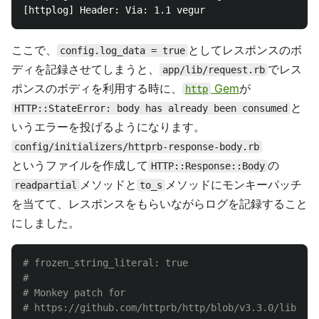
ここで、
としてレスポンスのボ
config.log_data = true
ディを記録させてしまうと、
でレス
app/lib/request.rb
ポンスのボディを利用する時に、
Gem
が
http
と
HTTP::StateError: body has already been consumed
いうエラーを投げるようになります。
config/initializers/httprb-response-body.rb
というファイルを作成して
の
HTTP::Response::Body
メソッドと
メソッドにモンキーパッチ
readpartial
to_s
を当てて、レスポンスをもらいながらログを記録すること
にしました。
# frozen_string_literal: true
#
# Monkey patch for
# https://github.com/httprb/http/blob/v3.3.0/lib/htt