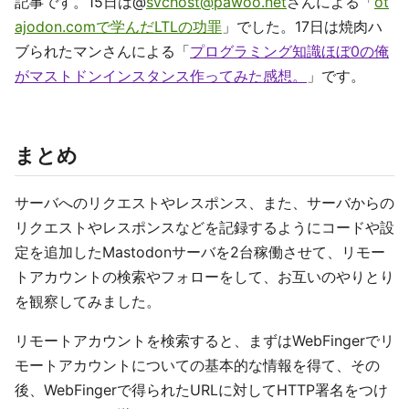
記事です。15日は@
svchost@pawoo.net
さんによる「
ot
ajodon.comで学んだLTLの功罪
」でした。17日は焼肉ハ
ブられたマンさんによる「
プログラミング知識ほぼ0の俺
がマストドンインスタンス作ってみた感想。
」です。
まとめ
サーバへのリクエストやレスポンス、また、サーバからの
リクエストやレスポンスなどを記録するようにコードや設
定を追加したMastodonサーバを2台稼働させて、リモー
トアカウントの検索やフォローをして、お互いのやりとり
を観察してみました。
リモートアカウントを検索すると、まずはWebFingerでリ
モートアカウントについての基本的な情報を得て、その
後、WebFingerで得られたURLに対してHTTP署名をつけ