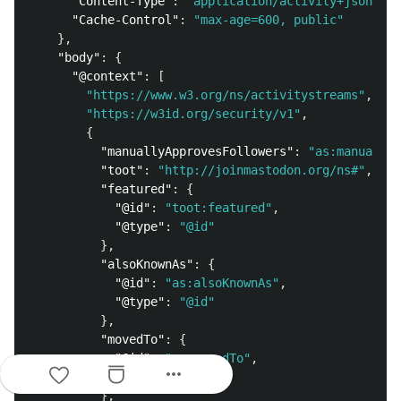
"Content-Type"
:
"application/activity+json; ch
"Cache-Control"
:
"max-age=600, public"
},
"body"
:
{
"@context"
:
[
"https://www.w3.org/ns/activitystreams"
,
"https://w3id.org/security/v1"
,
{
"manuallyApprovesFollowers"
:
"as:manuallyA
"toot"
:
"http://joinmastodon.org/ns#"
,
"featured"
:
{
"@id"
:
"toot:featured"
,
"@type"
:
"@id"
},
"alsoKnownAs"
:
{
"@id"
:
"as:alsoKnownAs"
,
"@type"
:
"@id"
},
"movedTo"
:
{
"@id"
:
"as:movedTo"
,
more_horiz
"@type"
:
"@id"
},