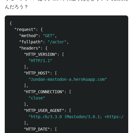
んだろう？
{
"request"
:
{
"method"
:
"GET"
,
"fullpath"
:
"/actor"
,
"headers"
:
{
"HTTP_VERSION"
:
[
"HTTP/1.1"
],
"HTTP_HOST"
:
[
"zundan-mastodon-a.herokuapp.com"
],
"HTTP_CONNECTION"
:
[
"close"
],
"HTTP_USER_AGENT"
:
[
"http.rb/3.3.0 (Mastodon/3.0.1; +https://zun
],
"HTTP_DATE"
:
[