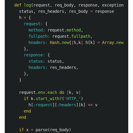
def
log
(
request
,
req_body
,
response
,
exception
=
n
status
,
res_headers
,
res_body
=
response
h
=
{
request: 
{
method: 
request
.
method
,
fullpath: 
request
.
fullpath
,
headers: 
Hash
.
new
{
|
h
,
k
|
h
[
k
]
=
Array
.
new
},
},
response: 
{
status: 
status
,
headers: 
res_headers
,
},
}
request
.
env
.
each
do
|
k
,
v
|
if
k
.
start_with?
(
'HTTP_'
)
h
[
:request
][
:headers
][
k
]
<<
v
end
end
if
x
=
parse
(
req_body
)