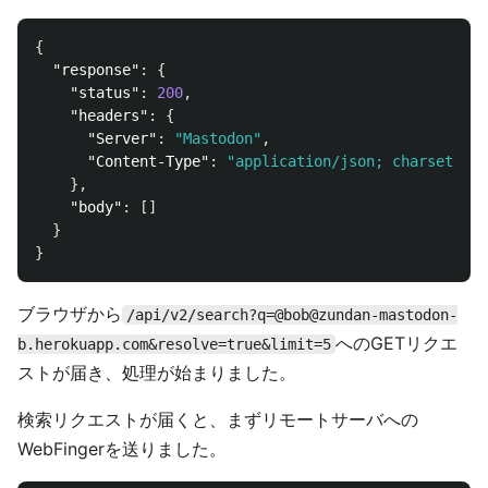
{
"response"
:
{
"status"
:
200
,
"headers"
:
{
"Server"
:
"Mastodon"
,
"Content-Type"
:
"application/json; charset=utf
},
"body"
:
[]
}
}
ブラウザから
/api/v2/search?q=@bob@zundan-mastodon-
へのGETリクエ
b.herokuapp.com&resolve=true&limit=5
ストが届き、処理が始まりました。
検索リクエストが届くと、まずリモートサーバへの
WebFingerを送りました。