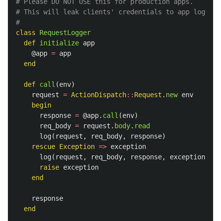
# Please DO NOT USE this for production apps.
# This will leak clients' credentials to app logs.
#
class
RequestLogger
def
initialize
app
@app
=
app
end
def
call
(
env
)
request
=
ActionDispatch
::
Request
.
new
env
begin
response
=
@app
.
call
(
env
)
req_body
=
request
.
body
.
read
log
(
request
,
req_body
,
response
)
rescue
Exception
=>
exception
log
(
request
,
req_body
,
response
,
exception
)
raise
exception
end
response
end