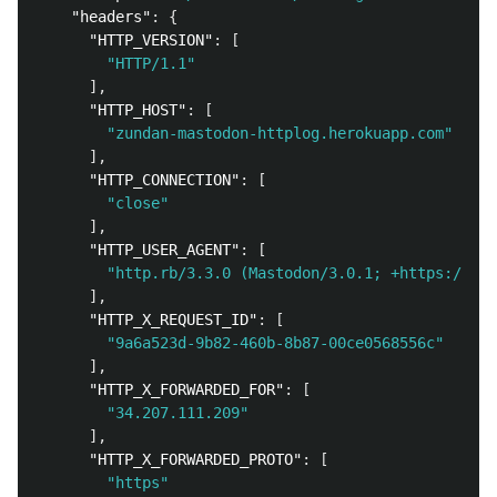
"headers"
:
{
"HTTP_VERSION"
:
[
"HTTP/1.1"
],
"HTTP_HOST"
:
[
"zundan-mastodon-httplog.herokuapp.com"
],
"HTTP_CONNECTION"
:
[
"close"
],
"HTTP_USER_AGENT"
:
[
"http.rb/3.3.0 (Mastodon/3.0.1; +https://zun
],
"HTTP_X_REQUEST_ID"
:
[
"9a6a523d-9b82-460b-8b87-00ce0568556c"
],
"HTTP_X_FORWARDED_FOR"
:
[
"34.207.111.209"
],
"HTTP_X_FORWARDED_PROTO"
:
[
"https"