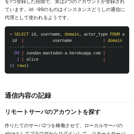
を1つ登録した段階で、実は2つのアカウントが登録され
ています。id: -99のものはインスタンスどうしの通信に
代理として使われるようです。
>
SELECT
id
,
username
,
domain
,
actor_type
FROM
accou
id
|
username
|
domain
|
ac
-----+---------------------------------+--------+---
-
99
|
zundan
-
mastodon
-
a
.
herokuapp
.
com
|
|
Ap
1
|
alice
|
|
(
2
rows
)
通信内容の記録
リモートサーバのアカウントを探す
作りたてのサーバ2つを稼働させて、ローカルサーバの
aliceとしてブラウザからログインして、リモートサーバ