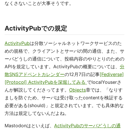
なくさないことが大事そうです。
ActivityPubでの規定
ActivityPub
は分散ソーシャルネットワークサービスのた
めの規格で、クライアントとサーバの間の通信、また、サ
ーバどうしの通信について、投稿内容のやりとりのための
APIを規定しています。ActivityPubの概要については、
分
散SNSアドベントカレンダー
の12月7日の記事
[Fediverse]
[Protocol] ActivityPubを深堀してみる
でlocalYouserさ
んが解説してくださってます。
Objects
章では、「なりす
ましを防ぐため、サーバは受け取ったcontentを検証する
必要がある(should)」と規定されています。でも具体的な
方法は規定してないんだよね。
Mastodonはといえば、
ActivityPubのサーバどうしの通