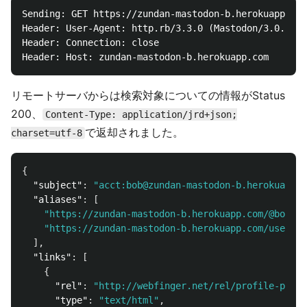
Sending: GET https://zundan-mastodon-b.herokuapp.com
Header: User-Agent: http.rb/3.3.0 (Mastodon/3.0.1; +
Header: Connection: close

リモートサーバからは検索対象についての情報がStatus
200、
Content-Type: application/jrd+json;
で返却されました。
charset=utf-8
{
"subject"
:
"acct:bob@zundan-mastodon-b.herokuapp.c
"aliases"
:
[
"https://zundan-mastodon-b.herokuapp.com/@bob"
,
"https://zundan-mastodon-b.herokuapp.com/users/b
],
"links"
:
[
{
"rel"
:
"http://webfinger.net/rel/profile-page"
"type"
:
"text/html"
,