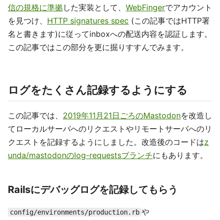
信の規格に準拠
した実装として、
WebFinger
でアカウント
を見つけ、
HTTP signatures spec
(この記事ではHTTP署
名と書きます)に従ってinboxへの配送内容を認証します。
この記事ではこの部分を更に掘りすすんでみます。
ログをたくさん記録するようにする
この記事では、
2019年11月21日ごろのMastodon
を改造し
てローカルサーバへのリクエストやリモートサーバへのリ
クエストを記録するようにしました。改造後のコードは
z
unda/mastodonのlog-requestsブランチ
にもあります。
Railsにデバッグログを記録してもらう
や
config/environments/production.rb