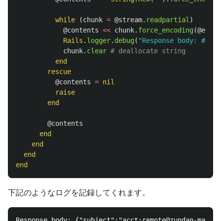
while
(
chunk
=
@stream
.
readpartial
)
@contents
<<
chunk
.
force_encoding
(
@encod
Rails
.
logger
.
debug
(
"Response body: 
#{
chu
chunk
.
clear
# deallocate string
end
rescue
@contents
=
nil
raise
end
@contents
end
end
end
end
下記のようなログを記録してくれます。