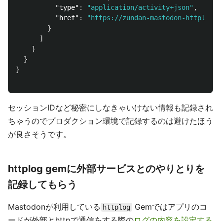
"type"
:
"application/activity+json"
,
"href"
:
"https://zundan-mastodon-httplog.h
}
]
}
}
}
セッションIDなど秘密にしなきゃいけない情報も記録され
ちゃうのでプロダクション環境で記録するのは避けたほう
が良さそうです。
httplog gemに外部サービスとのやりとりを
記録してもらう
Mastodonが利用している
Gemではアプリのコ
httplog
ードが外部とhttpで通信をする際の
ログの内容を設定する