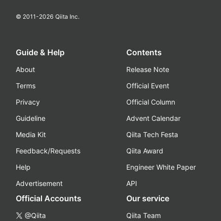
© 2011-
2026
Qiita Inc.
Guide & Help
Contents
About
Release Note
Terms
Official Event
Privacy
Official Column
Guideline
Advent Calendar
Media Kit
Qiita Tech Festa
Feedback/Requests
Qiita Award
Help
Engineer White Paper
Advertisement
API
Official Accounts
Our service
@Qiita
Qiita Team