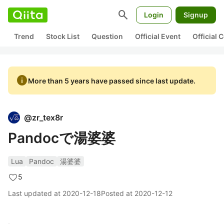
search
Login
Signup
Trend
Stock List
Question
Official Event
Official
info
More than 5 years have passed since last update.
@
zr_tex8r
Pandocで湯婆婆
Lua
Pandoc
湯婆婆
5
Last updated at
2020-12-18
Posted at
2020-12-12