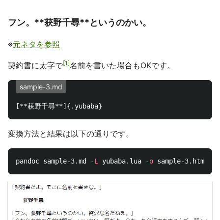
フン。**获野千尋**というのかい。
※
元ネタを参照
1
契約書に太字で
名前を書いた場合もOKです。
sample-3.md
[
**获野千尋**
変換方法と結果は以下の通りです。
pandoc sample-3.md 
-L
 yubaba.lua 
-o