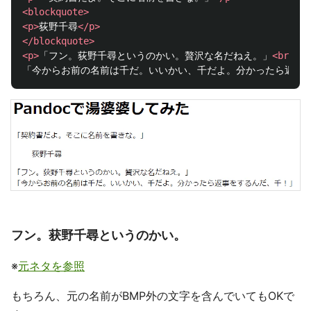
<blockquote>
<p>
荻野千尋
</p>
</blockquote>
<p>
「フン。荻野千尋というのかい。贅沢な名だねえ。」
<br
/>
「今からお前の名前は千だ。いいかい、千だよ。分かったら返事
フン。获野千尋というのかい。
※
元ネタを参照
もちろん、元の名前がBMP外の文字を含んでいてもOKで