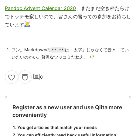
Pandoc Advent Calendar 2020
、まだまだ空き枠だらけ
でトッテモ寂しいので、皆さんの奮っての参加をお待ちし
ています
フン。Markdownの
は「太字」じゃなくて云々、てい
**…**
いたいのかい。贅沢なツッコミだねえ。
↩
comment
0
Register as a new user and use Qiita more
conveniently
You get articles that match your needs
You can efficiently read back useful information