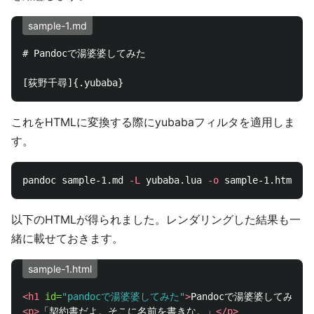
sample-1.md
# Pandocで湯婆婆してみた
これをHTMLに変換する際にyubabaフィルタを適用しま
す。
pandoc sample-1.md 
-L
 yubaba.lua 
-o
以下のHTMLが得られました。レンダリングした結果も一
緒に載せておきます。
sample-1.html
<h1
id=
"pandocで湯婆婆してみた"
>
Pandocで湯婆婆してみた
</
<p>
「契約書だよ。そこに名前を書きな。」
</p>