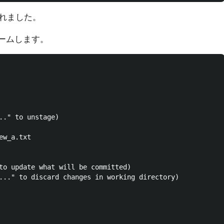
れました。
ームします。
.." to unstage)

w_a.txt

to update what will be committed)

..." to discard changes in working directory)
