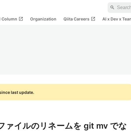
search
open_in_new
open_in_new
al Column
Organization
Qiita Careers
AI x Dev x Tea
ince last update.
ファイルのリネームを git mv でな