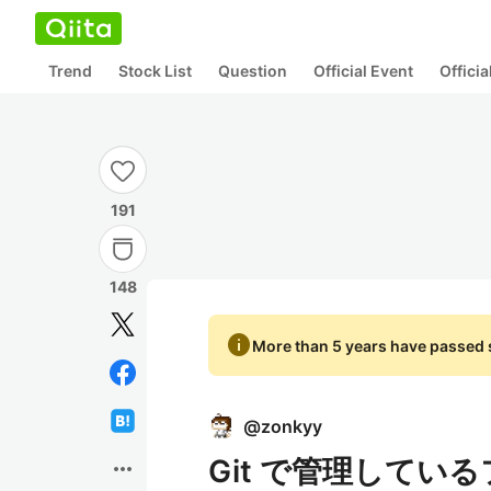
Trend
Stock List
Question
Official Event
Offici
191
148
info
More than 5 years have passed s
@
zonkyy
Git で管理している
more_horiz