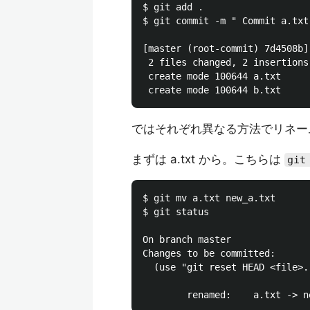
$ git add .

$ git commit -m " Commit a.txt
[master (root-commit) 7d4508b]
 2 files changed, 2 insertions 
 create mode 100644 a.txt

ではそれぞれ異なる方法でリネー
まずは a.txt から。こちらは
git
$ git mv a.txt new_a.txt

$ git status

On branch master

Changes to be committed:

  (use "git reset HEAD <file>.