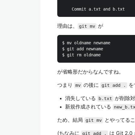
理由は、
が
git mv
$ mv oldname newname

$ git add newname

が省略形だからなんですね。
つまり
の後に
を
mv
git add .
消失している
が削除対
b.txt
新規作成されている
new_b.t
ため、結局
とやってるこ
git mv
(ちなみに
は Git 2.
git add .