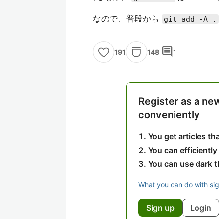
なので、普段から
git add -A .
comment
148
1
191
Register as a ne
conveniently
You get articles t
You can efficiently
You can use dark 
What you can do with si
Sign up
Login