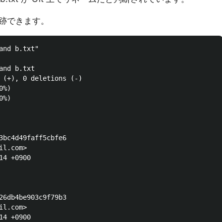
跡できます。
nd b.txt"

nd b.txt

 (+), 0 deletions (-)

%)

%)

3bc4d49faff5cbfe6

l.com>

4 +0900

26db4be903c9f79b3

l.com>

4 +0900
