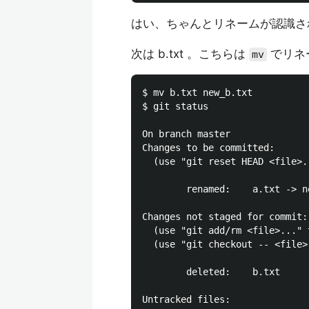
はい、ちゃんとリネームが認識さ
次は b.txt 。こちらは
でリネ
mv
$ mv b.txt new_b.txt

$ git status

On branch master

Changes to be committed:

  (use "git reset HEAD <file>.
        renamed:    a.txt -> ne
Changes not staged for commit:

  (use "git add/rm <file>..." 
  (use "git checkout -- <file>
        deleted:    b.txt

Untracked files:
