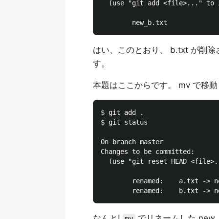
  (use "git add <file>..." to 
はい、このとおり、 b.txt が削
す。
本題はここからです。 mv で移動した
$ git add .

$ git status

On branch master

Changes to be committed:

  (use "git reset HEAD <file>.
        renamed:    a.txt -> ne
なんと!
でリネームした new_
mv