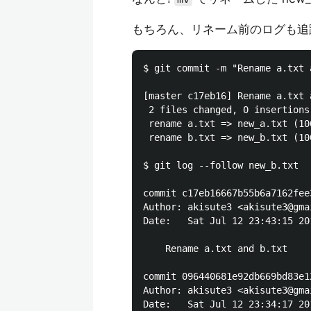
もちろん、リネーム前のログも追
$ git commit -m "Rename a.txt a
[master c17eb16] Rename a.txt a
 2 files changed, 0 insertions
 rename a.txt => new_a.txt (100
 rename b.txt => new_b.txt (100
$ git log --follow new_b.txt

commit c17eb16667b55b6a7162fee
Author: akisute3 <akisute3@gmai
Date:   Sat Jul 12 23:43:15 201
    Rename a.txt and b.txt

commit 096440681e92db669bd83e1
Author: akisute3 <akisute3@gmai
Date:   Sat Jul 12 23:34:17 201