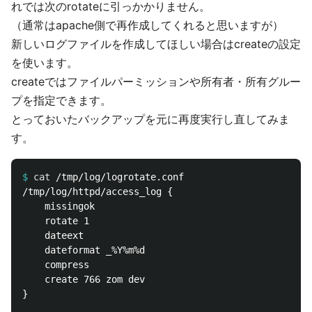
れでは次のrotateに引っかかりません。
（通常はapache側で再作成してくれると思いますが）
新しいログファイルを作成してほしい場合はcreateの設定
を使います。
createではファイルパーミッションや所有者・所有グルー
プを指定できます。
とっておいたバックアップを元に再度実行し直してみま
す。
$
cat
/tmp/log/httpd/access_log {

    missingok

    rotate 1

    dateext

    dateformat _%Y%m%d

    compress

    create 766 zom dev

}
