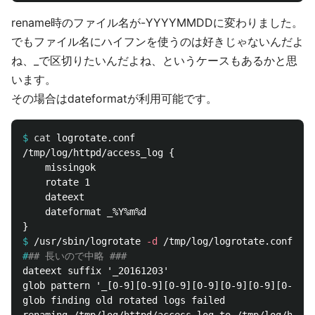
rename時のファイル名が-YYYYMMDDに変わりました。
でもファイル名にハイフンを使うのは好きじゃないんだよ
ね、_で区切りたいんだよね、というケースもあるかと思
います。
その場合はdateformatが利用可能です。
$
cat 
/tmp/log/httpd/access_log {

    missingok

    rotate 1

    dateext

    dateformat _%Y%m%d

$
/usr/sbin/logrotate 
-d
#
## 長いので中略 ###
dateext suffix '_20161203'

glob pattern '_[0-9][0-9][0-9][0-9][0-9][0-9][0-9][0
glob finding old rotated logs failed
