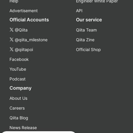
Help
Engineer White Paper
Advertisement
API
Official Accounts
Our service
@Qiita
Qiita Team
@qiita_milestone
Qiita Zine
@qiitapoi
Official Shop
Facebook
YouTube
Podcast
Company
About Us
Careers
Qiita Blog
News Release