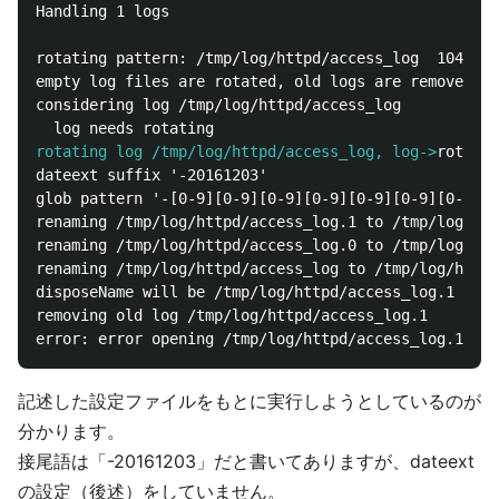
Handling 1 logs

rotating pattern: /tmp/log/httpd/access_log  1048576
empty log files are rotated, old logs are removed

considering log /tmp/log/httpd/access_log

rotating log /tmp/log/httpd/access_log, log->
dateext suffix '-20161203'

glob pattern '-[0-9][0-9][0-9][0-9][0-9][0-9][0-9][0
renaming /tmp/log/httpd/access_log.1 to /tmp/log/htt
renaming /tmp/log/httpd/access_log.0 to /tmp/log/htt
renaming /tmp/log/httpd/access_log to /tmp/log/httpd
disposeName will be /tmp/log/httpd/access_log.1

removing old log /tmp/log/httpd/access_log.1

記述した設定ファイルをもとに実行しようとしているのが
分かります。
接尾語は「-20161203」だと書いてありますが、dateext
の設定（後述）をしていません。