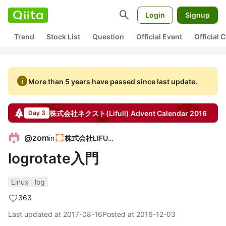
search
Login
Signup
Trend
Stock List
Question
Official Event
Official
info
More than 5 years have passed since last update.
株式会社ネクスト(Lifull)
Advent Calendar
2016
Day 3
@
zom
in
株式会社LIFULL
logrotate入門
Linux
log
363
Last updated at
2017-08-16
Posted at
2016-12-03