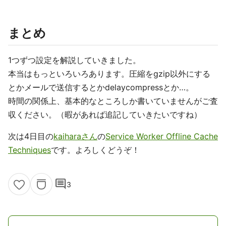
まとめ
1つずつ設定を解説していきました。
本当はもっといろいろあります。圧縮をgzip以外にする
とかメールで送信するとかdelaycompressとか…。
時間の関係上、基本的なところしか書いていませんがご査
収ください。（暇があれば追記していきたいですね）
次は4日目の
kaiharaさん
の
Service Worker Offline Cache
Techniques
です。よろしくどうぞ！
comment
3