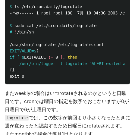
$
ls
-rwx------ 1 root root 180  7月 10 04:36 2003 /etc/cr
$
sudo cat
#
!
EXITVALUE=$
if [ $
EXITVALUE 
!=
 0 
]
;
then
    /usr/bin/logger -t logrotate "ALERT exited abnor
fi

またweeklyの場合はいつrotateされるのかというと日曜
日です。cronでは曜日の指定を数字でおこないますが0が
日曜日で6が土曜日です。
では、この数字が前回より小さくなったときに
logrotate
週が変わったと認識するため日曜日にrotateされます。
またmonthlyの場合は毎月1日となります。