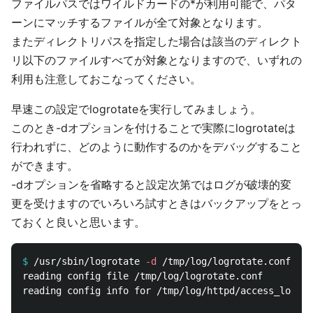
ファイルパスではワイルドカードの*が利用可能で、パタ
ーンにマッチするファイルが全て対象となります。
またディレクトリパスを指定した場合は該当のディレクト
リ以下のファイルすべてが対象となりますので、いずれの
利用も注意しておこなってください。
早速この設定でlogrotateを実行してみましょう。
このとき-dオプションを付けることで実際にlogrotateは
行われずに、どのように動作するのかをデバッグすること
ができます。
-dオプションを省略すると設定次第ではログが破壊的変
更を受けますのでいろいろ試すときはバックアップをとっ
ておくと良いと思います。
$
/usr/sbin/logrotate 
-d
reading config file /tmp/log/logrotate.conf

reading config info for /tmp/log/httpd/access_log
