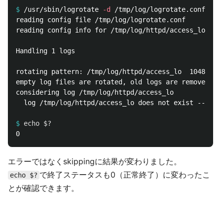
$
/usr/sbin/logrotate 
-d
reading config file /tmp/log/logrotate.conf

reading config info for /tmp/log/httpd/access_lo

Handling 1 logs

rotating pattern: /tmp/log/httpd/access_lo  1048576 
empty log files are rotated, old logs are removed

considering log /tmp/log/httpd/access_lo

  log /tmp/log/httpd/access_lo does not exist -- ski
$
echo
$?
エラーではなくskippingに結果が変わりました。
で終了ステータスも0（正常終了）に変わったこ
echo $?
とが確認できます。