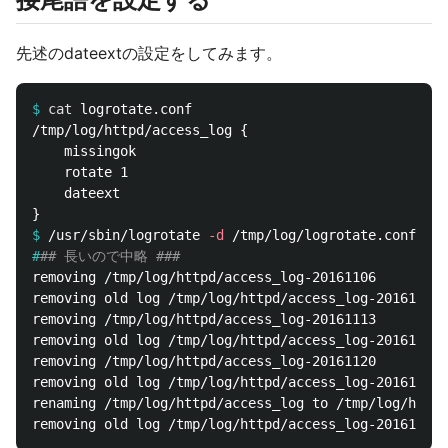
先述のdateextの設定をしてみます。
$
cat 
/tmp/log/httpd/access_log {

    missingok

    rotate 1

    dateext

$
/usr/sbin/logrotate 
-d
#
## 長いので中略 ###
removing /tmp/log/httpd/access_log-20161106

removing old log /tmp/log/httpd/access_log-20161106

removing /tmp/log/httpd/access_log-20161113

removing old log /tmp/log/httpd/access_log-20161113

removing /tmp/log/httpd/access_log-20161120

removing old log /tmp/log/httpd/access_log-20161120

renaming /tmp/log/httpd/access_log to /tmp/log/httpd