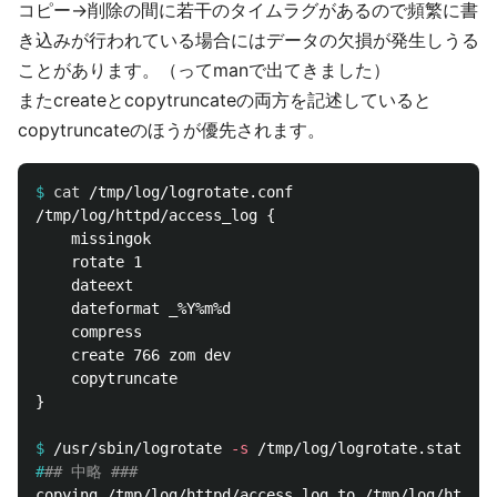
コピー→削除の間に若干のタイムラグがあるので頻繁に書
き込みが行われている場合にはデータの欠損が発生しうる
ことがあります。（ってmanで出てきました）
またcreateとcopytruncateの両方を記述していると
copytruncateのほうが優先されます。
$
cat
/tmp/log/httpd/access_log {

    missingok

    rotate 1

    dateext

    dateformat _%Y%m%d

    compress

    create 766 zom dev

    copytruncate

}

$
/usr/sbin/logrotate 
-s
 /tmp/log/logrotate.state /t
#
## 中略 ###
copying /tmp/log/httpd/access_log to /tmp/log/httpd/