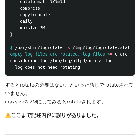
    dateformat _%Y%m%d

    compress

    copytruncate

    daily

    maxsize 3M

}

$
/usr/sbin/logrotate 
-s
 /tmp/log/logrotate.state /t
empty log files are rotated, log files >
=
considering log /tmp/log/httpd/access_log

するとrotateの必要はない、といった感じでrotateされて
いません。
maxsizeを2Mにしてみるとrotateされます。
ここまで記述内容に誤りがありました。