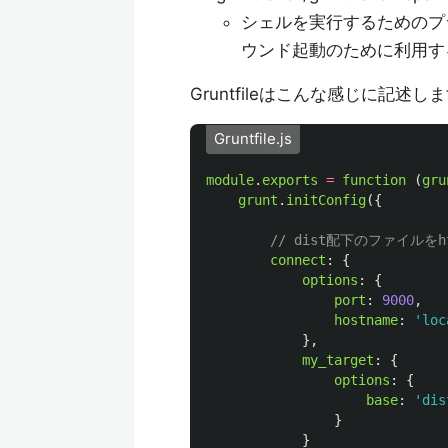
シェルを実行するためのプラグ
ウンド起動のために利用す
Gruntfileはこんな感じに記述し
Gruntfile.js
module
.
exports
=
function 
(
gru
grunt
.
initConfig
({
// dist配下のファイルをhtt
connect
:
{
options
:
{
port
:
9000
,
hostname
:
'
loc
},
my_target
:
{
options
:
{
base
:
'
dis
}
}