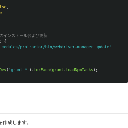
lse
,
e
rverのインストールおよび更新
:
{
_modules/protractor/bin/webdriver-manager update
"
Dev
(
'
grunt-*
'
).
forEach
(
grunt
.
loadNpmTasks
);
イルを作成します。