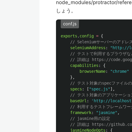
node_modules/protracto
しょう。
conf.js
exports
.
config
=
{
// Seleniumサーバーのアドレ
seleniumAddress
:
"
http://l
// テストで利用するブラウザ
// 詳細は https://code.googl
capabilities
:
{
browserName
:
"
chrome
"
},
// テスト対象のspecファイル
specs
:
[
"
spec.js
"
],
// テスト対象のアプリケーショ
baseUrl
:
'
http://localhost
// 利用するテストフレームワー
framework
:
"
jasmine
"
,
// jasmine用の設定
// 詳細は https://github.com
jasmineNodeOpts
:
{