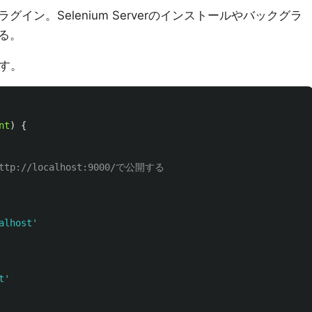
イン。Selenium Serverのインストールやバックグラ
る。
ます。
nt
)
{
p://localhost:9000/で公開する
alhost
'
t
'