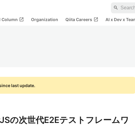
search
open_in_new
open_in_new
al Column
Organization
Qiita Careers
AI x Dev x Tea
ince last update.
ngularJSの次世代E2Eテストフレームワ