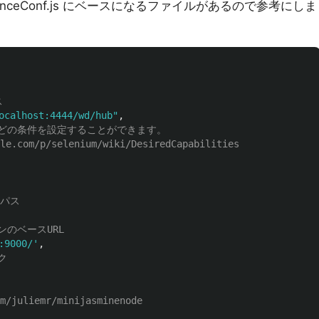
r/referenceConf.js にベースになるファイルがあるので参考にしま
ス
ocalhost:4444/wd/hub
"
,
などの条件を設定することができます。
e.com/p/selenium/wiki/DesiredCapabilities
のパス
ンのベースURL
:9000/
'
,
ク
/juliemr/minijasminenode