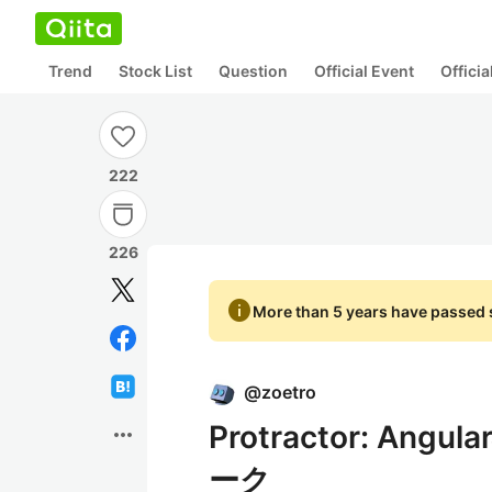
Trend
Stock List
Question
Official Event
Offici
222
226
info
More than 5 years have passed s
@
zoetro
Protractor: A
more_horiz
ーク