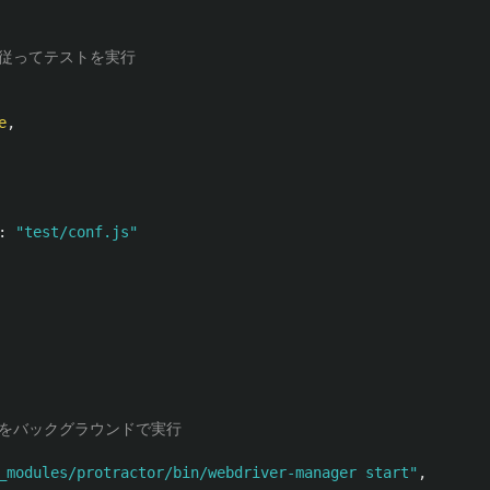
設定に従ってテストを実行
e
,
:
"
test/conf.js
"
rverをバックグラウンドで実行
_modules/protractor/bin/webdriver-manager start
"
,