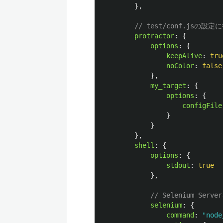
},
// test/conf.jsの
protractor
:
{
options
:
{
keepAlive
:
tru
noColor
:
false
},
my_target
:
{
options
:
{
configFile
}
}
},
shell
:
{
options
:
{
stdout
:
true
},
// Selenium Se
selenium
:
{
command
:
"
node