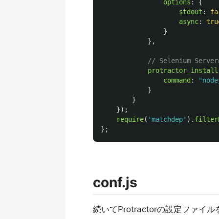
options
:
{
stdout
:
fa
async
:
tru
}
},
// Selenium Se
protractor_install
command
:
"
node
}
}
});
require
(
'
matchdep
'
).
filter
};
conf.js
続いてProtractorの設定ファ