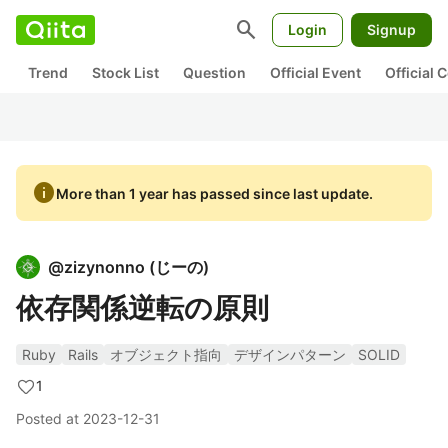
search
Login
Signup
Trend
Stock List
Question
Official Event
Official
info
More than 1 year has passed since last update.
@
zizynonno
(
じーの
)
依存関係逆転の原則
Ruby
Rails
オブジェクト指向
デザインパターン
SOLID
1
Posted at
2023-12-31