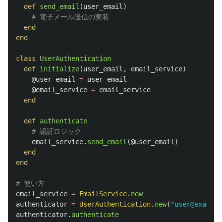
def
send_email
(
user_email
)
# 電子メール送信の実装
end
end
class
UserAuthentication
def
initialize
(
user_email
,
email_service
)
@user_email
=
user_email
@email_service
=
email_service
end
def
authenticate
# 認証ロジック
email_service
.
send_email
(
@user_email
)
end
end
# 使い方
email_service
=
EmailService
.
new
authenticator
=
UserAuthentication
.
new
(
"user@example
authenticator
.
authenticate