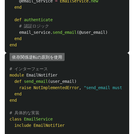
@email_service
=
EmailService
.
new
end
def
authenticate
# 認証ロジック
email_service
.
send_email
(
@user_email
)
end
end
依存関係逆転の原則を使用
# インターフェース
module
EmailNotifier
def
send_email
(
user_email
)
raise
NotImplementedError
,
"send_email must be i
end
end
# 具体的な実装
class
EmailService
include
EmailNotifier