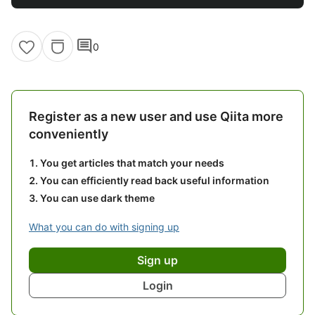
comment
0
Register as a new user and use Qiita more
conveniently
You get articles that match your needs
You can efficiently read back useful information
You can use dark theme
What you can do with signing up
Sign up
Login