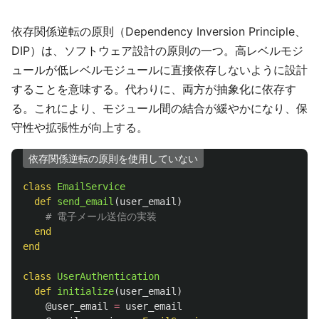
依存関係逆転の原則（Dependency Inversion Principle、
DIP）は、ソフトウェア設計の原則の一つ。高レベルモジ
ュールが低レベルモジュールに直接依存しないように設計
することを意味する。代わりに、両方が抽象化に依存す
る。これにより、モジュール間の結合が緩やかになり、保
守性や拡張性が向上する。
依存関係逆転の原則を使用していない
class
EmailService
def
send_email
(
user_email
)
# 電子メール送信の実装
end
end
class
UserAuthentication
def
initialize
(
user_email
)
@user_email
=
user_email