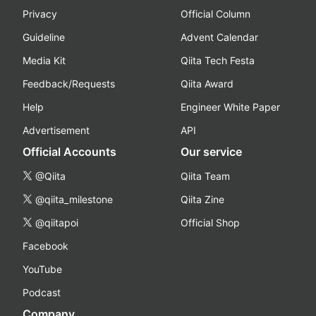
Privacy
Official Column
Guideline
Advent Calendar
Media Kit
Qiita Tech Festa
Feedback/Requests
Qiita Award
Help
Engineer White Paper
Advertisement
API
Official Accounts
Our service
@Qiita
Qiita Team
@qiita_milestone
Qiita Zine
@qiitapoi
Official Shop
Facebook
YouTube
Podcast
Company