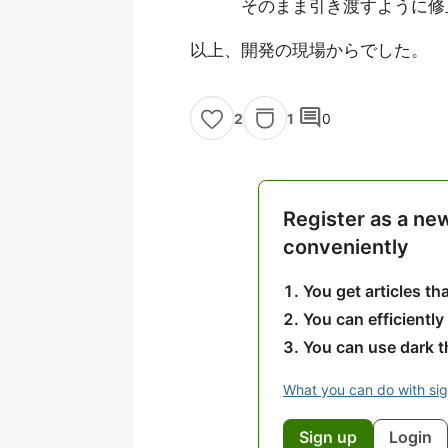
そのまま引き渡すように修
以上、開発の現場からでした。
comment
1
0
2
Register as a ne
conveniently
You get articles t
You can efficiently
You can use dark 
What you can do with si
Sign up
Login