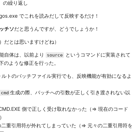
」の繰り返し
gos.exe でこれを読みだして反映するだけ！
ッチソ
だと思うんですが、どうでしょうか！
）だとは思いますけどね）
機能自体は、以前より
というコマンドに実装されて
source
、以下のような修正を行った。
ォルトのバッチファイル実行でも、反映機能が有効になるよ
生成の際、バッチへの引数が正しく引き渡されない以
cmd
CMD.EXE 側で正しく受け取れなかった（⇒ 現在のコード
換）
二重引用符が外れてしまっていた（⇒ 元々の二重引用符