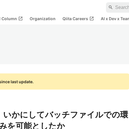
search
open_in_new
open_in_new
al Column
Organization
Qiita Careers
AI x Dev x Tea
ince last update.
5βが、いかにしてバッチファイルでの環
みを可能としたか