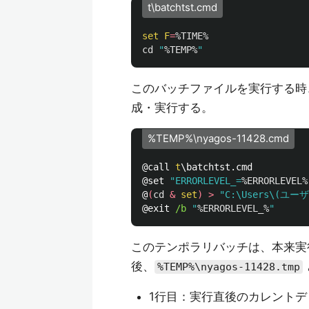
t\batchtst.cmd
set
F
=
%TIME%
cd
"
%TEMP%
"
このバッチファイルを実行する時、
成・実行する。
%TEMP%\nyagos-11428.cmd
@call 
t
\batchtst.cmd

@set 
"ERRORLEVEL_=
%ERRORLEVEL%
@
(
cd
&
set
)
>
"C:\Users\(ユーザ名
@exit 
/b 
"
%ERRORLEVEL_%
"
このテンポラリバッチは、本来実
後、
%TEMP%\nyagos-11428.tmp
1行目：実行直後のカレントデ