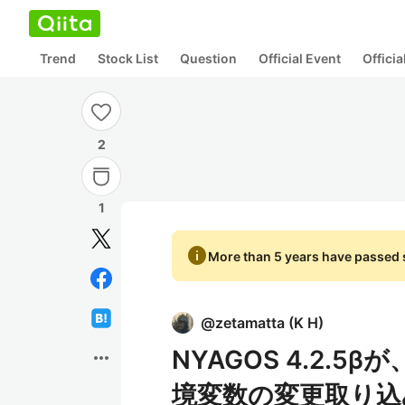
Trend
Stock List
Question
Official Event
Offici
2
1
info
More than 5 years have passed s
@
zetamatta
(
K H
)
NYAGOS 4.2.
more_horiz
境変数の変更取り込