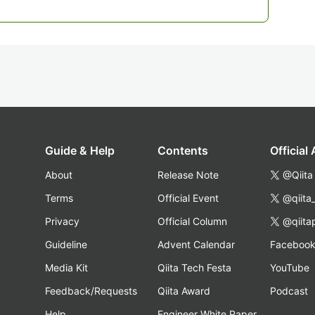
Guide & Help
Contents
Official
About
Release Note
@Qiita
Terms
Official Event
@qiita
Privacy
Official Column
@qiita
Guideline
Advent Calendar
Faceboo
Media Kit
Qiita Tech Festa
YouTube
Feedback/Requests
Qiita Award
Podcast
Help
Engineer White Paper