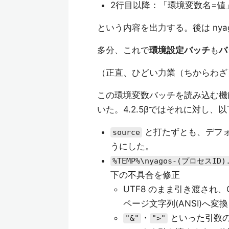
2行目以降：「環境変数名=値
という内容を出力する。後は nya
多分、これで
環境設定バッチ
も
バ
（正直、ひどい力業（ちからわざ
この環境変数バッチを読み込む
いた。4.2.5βではそれに対し
と打たずとも、デフ
source
うにした。
%TEMP%\nyagos-(プロセスID).
下の不具合を修正
UTF8 のまま引き渡され、
ページ文字列(ANSI)へ変
・
といった引数の
"&"
">"