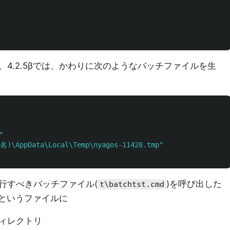
4.2.5βでは、かわりに次のようなバッチファイルを生
"
)\AppData\Local\Temp\nyagos-11428.tmp"
行すべきバッチファイル(
)を呼び出した
t\batchtst.cmd
というファイルに
ィレクトリ