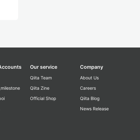
 Accounts
Our service
Company
Qiita Team
About Us
_milestone
Qiita Zine
Careers
poi
Official Shop
Qiita Blog
k
News Release