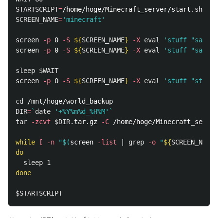
STARTSCRIPT
=
SCREEN_NAME
=
'minecraft'
screen 
-p
 0 
-S
${
SCREEN_NAME
}
-X
eval
'stuff "say '
$
screen 
-p
 0 
-S
${
SCREEN_NAME
}
-X
eval
'stuff "s
sleep
$WAIT
screen 
-p
 0 
-S
${
SCREEN_NAME
}
-X
eval
'stuff "stop\0
cd
DIR
=
`
date
'+%Y%m%d_%H%M'
`
tar
-zcvf
$DIR
.tar.gz 
-C
 /home/hoge/Minecraft_server
while
[
-n
"
$(
screen 
-list
 | 
grep
-o
"
${
SCREEN_NAME
}
do

sleep 
done
$STARTSCRIPT