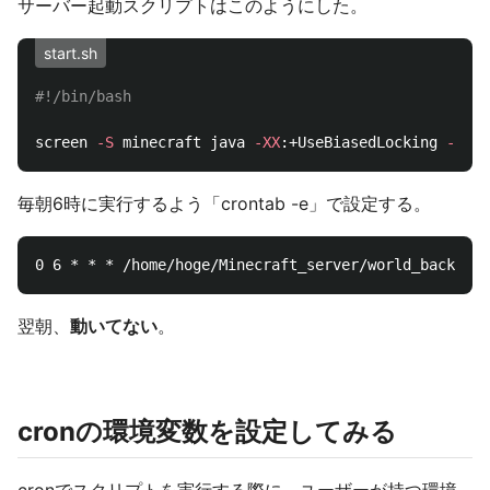
サーバー起動スクリプトはこのようにした。
start.sh
#!/bin/bash
screen 
-S
 minecraft java 
-XX
:+UseBiasedLocking 
-XX
:+
毎朝6時に実行するよう「crontab -e」で設定する。
翌朝、
動いてない
。
cronの環境変数を設定してみる