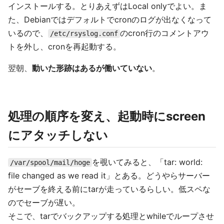
インストールする。とりあえずはLocal onlyでよい。ま
た、Debianではデフォルトでcronのログが出なくなって
いるので、
のcron行のコメントアウ
/etc/rsyslog.conf
トを外し、cronを再起動する。
翌朝、
動いた形跡はあるが働いていない
。
処理の順序を変え、起動時にscreen
にアタッチしない
を覗いてみると、「tar: world:
/var/spool/mail/hoge
file changed as we read it」とある。どうやらサーバー
がセーブを終える前にtarが走っているらしい。低スペな
のでセーブが遅い。
そこで、tarでバックアップする処理とwhileでループさせ