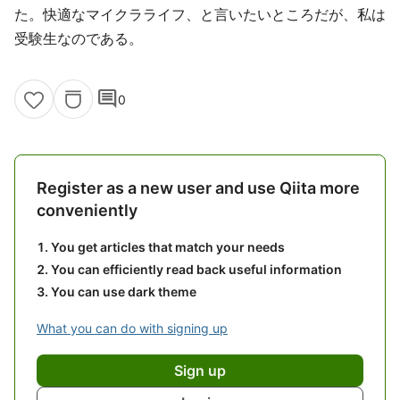
た。快適なマイクラライフ、と言いたいところだが、私は
受験生なのである。
comment
0
Register as a new user and use Qiita more
conveniently
You get articles that match your needs
You can efficiently read back useful information
You can use dark theme
What you can do with signing up
Sign up