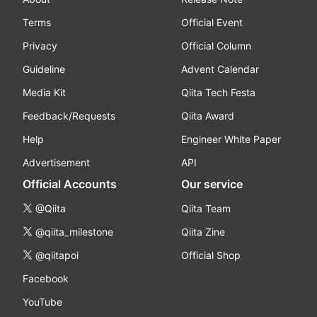
Terms
Official Event
Privacy
Official Column
Guideline
Advent Calendar
Media Kit
Qiita Tech Festa
Feedback/Requests
Qiita Award
Help
Engineer White Paper
Advertisement
API
Official Accounts
Our service
@Qiita
Qiita Team
@qiita_milestone
Qiita Zine
@qiitapoi
Official Shop
Facebook
YouTube