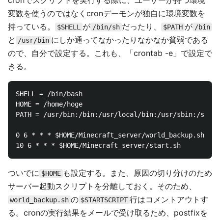
cronでスクリプトを実行する際に、ユーザーが持つ環境
変数を使うのではなくcronデーモンが独自に環境変数を
持っている。
が
だったり、
が
$SHELL
/bin/sh
$PATH
/bin
と
にしか通ってなかったりなかなか貧弱である
/usr/bin
ので、自分で設定する。これも、「crontab -e」で設定で
きる。
SHELL = /bin/bash

HOME = /home/hoge

PATH = /usr/bin:/bin:/usr/local/bin:/usr/sbin:/sbin:
0 6 * * * $HOME/Minecraft_server/world_backup.sh

ついでに
も設定する。また、原因の切り分けのため
$HOME
サーバー起動スクリプトを分離しておく。そのため、
の
行はコメントアウトす
world_backup.sh
$STARTSCRIPT
る。cronの実行結果をメールで受け取るため、postfixを