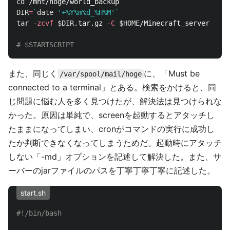
cd
DIR
=
`
date
'+%Y%m%d_%H%M'
`
tar
-zcvf
$DIR
.tar.gz 
-C
$HOME
/Minecraft_server worl
# $STARTSCRIPT
また、同じく
に、「Must be
/var/spool/mail/hoge
connected to a terminal」とある。検索をかけると、同
じ問題に悩む人を多く見つけたが、解決法は見つけられな
かった。原因は単純で、screenを起動するとアタッチし
たままになってしまい、cronがコマンドの実行に成功し
たか判断できなくなってしまうためだ。起動時にアタッチ
しない「-md」オプションを記述して解決した。また、サ
ーバーのjarファイルのパスを丁寧丁寧丁寧に記述した。
start.sh
#!/bin/bash