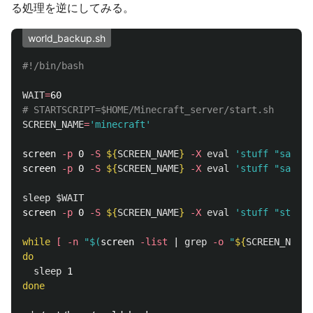
る処理を逆にしてみる。
world_backup.sh
#!/bin/bash
WAIT
=
# STARTSCRIPT=$HOME/Minecraft_server/start.sh
SCREEN_NAME
=
'minecraft'
screen 
-p
 0 
-S
${
SCREEN_NAME
}
-X
eval
'stuff "say '
$
screen 
-p
 0 
-S
${
SCREEN_NAME
}
-X
eval
'stuff "s
sleep
$WAIT
screen 
-p
 0 
-S
${
SCREEN_NAME
}
-X
eval
'stuff "stop\0
while
[
-n
"
$(
screen 
-list
 | 
grep
-o
"
${
SCREEN_NAME
}
do

sleep 
done
