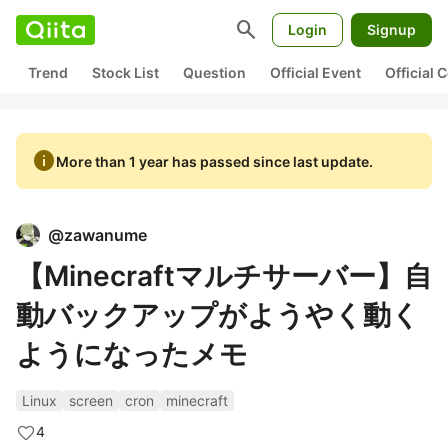
search
Login
Signup
Trend
Stock List
Question
Official Event
Official
info
More than 1 year has passed since last update.
@
zawanume
【Minecraftマルチサーバー】自
動バックアップがようやく動く
ようになったメモ
Linux
screen
cron
minecraft
4