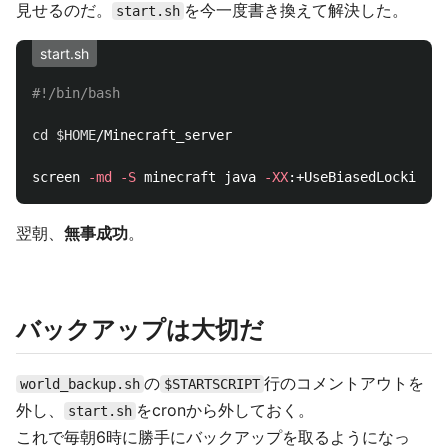
見せるのだ。
を今一度書き換えて解決した。
start.sh
start.sh
#!/bin/bash
cd
$HOME
/Minecraft_server

screen 
-md
-S
 minecraft java 
-XX
:+UseBiasedLocking 
-
翌朝、
無事成功
。
バックアップは大切だ
の
行のコメントアウトを
world_backup.sh
$STARTSCRIPT
外し、
をcronから外しておく。
start.sh
これで毎朝6時に勝手にバックアップを取るようになっ