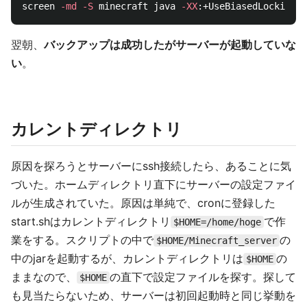
screen 
-md
-S
 minecraft java 
-XX
:+UseBiasedLocking 
-
翌朝、
バックアップは成功したがサーバーが起動していな
い
。
カレントディレクトリ
原因を探ろうとサーバーにssh接続したら、あることに気
づいた。ホームディレクトリ直下にサーバーの設定ファイ
ルが生成されていた。原因は単純で、cronに登録した
start.shはカレントディレクトリ
で作
$HOME=/home/hoge
業をする。スクリプトの中で
の
$HOME/Minecraft_server
中のjarを起動するが、カレントディレクトリは
の
$HOME
ままなので、
の直下で設定ファイルを探す。探して
$HOME
も見当たらないため、サーバーは初回起動時と同じ挙動を