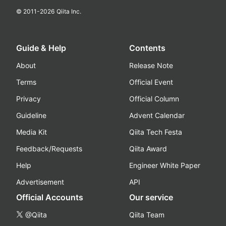
© 2011-
2026
Qiita Inc.
Guide & Help
Contents
About
Release Note
Terms
Official Event
Privacy
Official Column
Guideline
Advent Calendar
Media Kit
Qiita Tech Festa
Feedback/Requests
Qiita Award
Help
Engineer White Paper
Advertisement
API
Official Accounts
Our service
@Qiita
Qiita Team