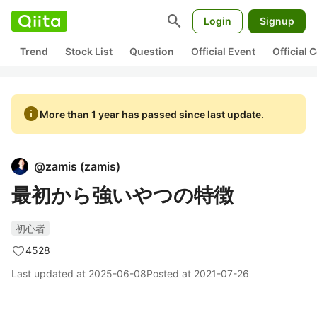
search
Login
Signup
Trend
Stock List
Question
Official Event
Official
info
More than 1 year has passed since last update.
@
zamis
(
zamis
)
最初から強いやつの特徴
初心者
4528
Last updated at
2025-06-08
Posted at
2021-07-26