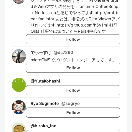
クラフトビールが好きすぎて、iPhone＆Androi
d＆Webアプリの開発をTitanium＋CoffeeScript
＋Node.js＋αな感じでやってます http://craftb
eer-fan.info/ あとは、非公式のQiita Viewerアプ
リ作ってます https://github.com/h5y1m141/Ti
Qiita 仕事では気づいたらRails4中心です
Follow
でぃーすけ
@
dc7290
microCMSでプロダクトエンジニアしてます。
Follow
@
YutaKohashi
Follow
Ryo Sugimoto
@
sugryo
Follow
@
hiroko_ino