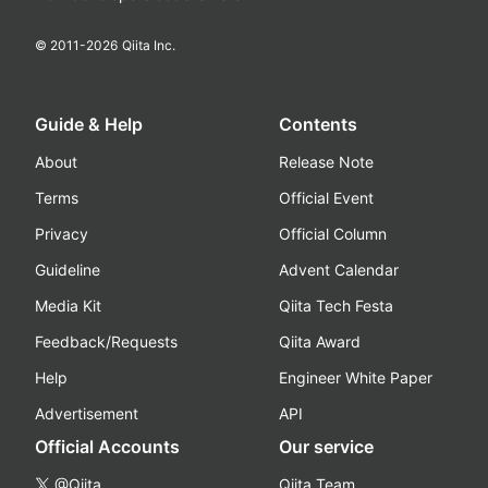
© 2011-
2026
Qiita Inc.
Guide & Help
Contents
About
Release Note
Terms
Official Event
Privacy
Official Column
Guideline
Advent Calendar
Media Kit
Qiita Tech Festa
Feedback/Requests
Qiita Award
Help
Engineer White Paper
Advertisement
API
Official Accounts
Our service
@Qiita
Qiita Team