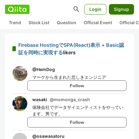
search
Login
Signup
Trend
Stock List
Question
Official Event
Official
Firebase HostingでSPA(React)表示 + Basic認
証を同時に実現する
likers
@
HemDog
マーケから生まれた悲しきエンジニア
Follow
wasaki
@
momonga_crash
保険会社でデータサイエンティストをやってい
ます。男です。
Follow
@
osawasatoru