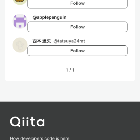
Follow
@
applepenguin
Follow
西本 達矢
@
tatsuya24mt
Follow
1
/
1
How developers code is here.