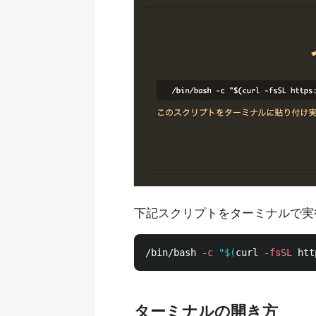
下記スクリプトをターミナルで実
/bin/bash 
-c
"
$(
curl 
-fsSL
 htt
ターミナルの開き方