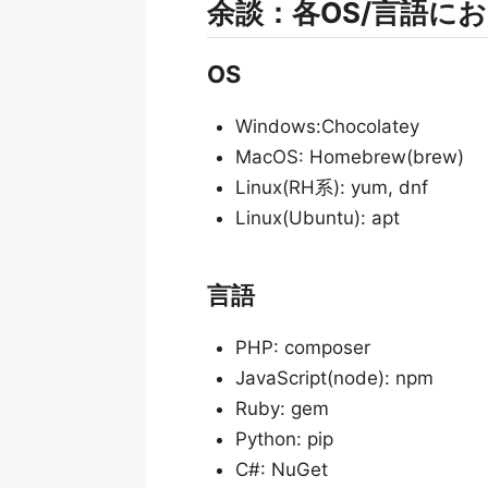
余談：各OS/言語に
OS
Windows:Chocolatey
MacOS: Homebrew(brew)
Linux(RH系): yum, dnf
Linux(Ubuntu): apt
言語
PHP: composer
JavaScript(node): npm
Ruby: gem
Python: pip
C#: NuGet