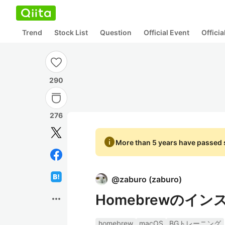
Trend
Stock List
Question
Official Event
Offici
290
276
info
More than 5 years have passed s
@
zaburo
(
zaburo
)
Homebrewのイン
more_horiz
homebrew
macOS
BGトレーニング