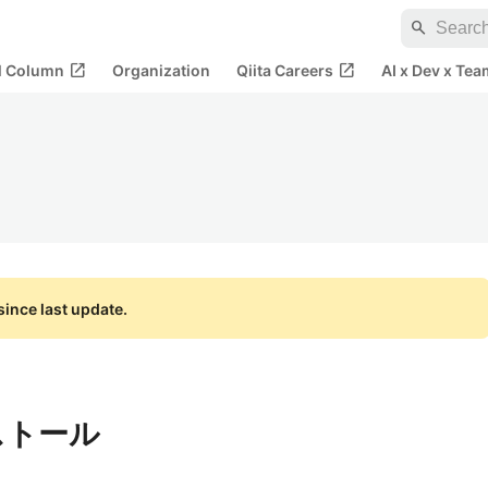
search
open_in_new
open_in_new
al Column
Organization
Qiita Careers
AI x Dev x Tea
ince last update.
ストール