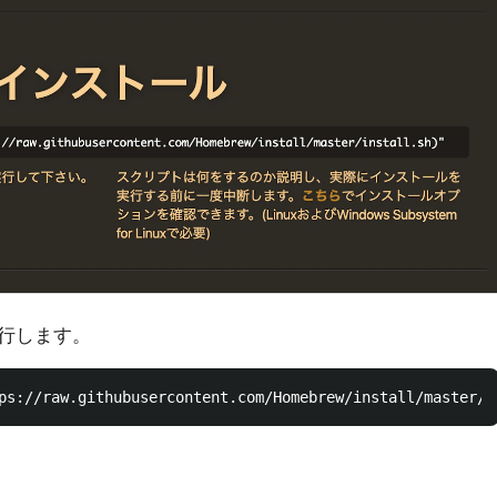
行します。
ps://raw.githubusercontent.com/Homebrew/install/master/i