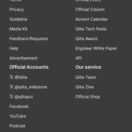
Privacy
Official Column
Guideline
Advent Calendar
Media Kit
Qiita Tech Festa
Feedback/Requests
Qiita Award
Help
Engineer White Paper
Advertisement
API
Official Accounts
Our service
@Qiita
Qiita Team
@qiita_milestone
Qiita Zine
@qiitapoi
Official Shop
Facebook
YouTube
Podcast