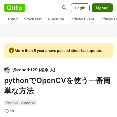
search
Login
Signup
Trend
Stock List
Question
Official Event
Official
info
More than 5 years have passed since last update.
@
zabeth129
(
松永 大
)
pythonでOpenCVを使う一番簡
単な方法
Python
OpenCV
68