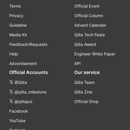
Terms
Official Event
Privacy
Official Column
Guideline
Advent Calendar
Media Kit
Qiita Tech Festa
Feedback/Requests
Qiita Award
Help
Engineer White Paper
Advertisement
API
Official Accounts
Our service
@Qiita
Qiita Team
@qiita_milestone
Qiita Zine
@qiitapoi
Official Shop
Facebook
YouTube