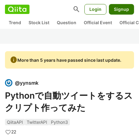
search
Login
Signup
Trend
Stock List
Question
Official Event
Official
info
More than 5 years have passed since last update.
@
yynsmk
Pythonで自動ツイートをするス
クリプト作ってみた
QiitaAPI
TwitterAPI
Python3
22