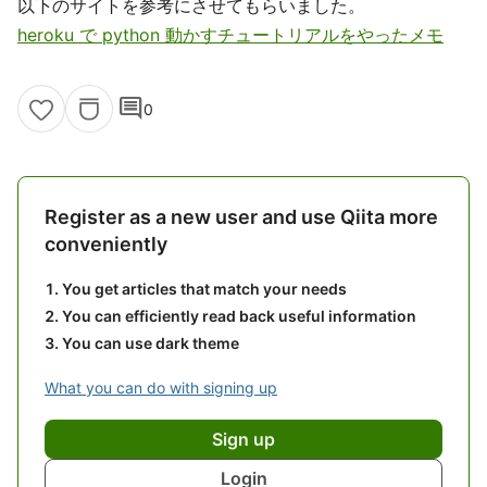
以下のサイトを参考にさせてもらいました。
heroku で python 動かすチュートリアルをやったメモ
comment
0
Register as a new user and use Qiita more
conveniently
You get articles that match your needs
You can efficiently read back useful information
You can use dark theme
What you can do with signing up
Sign up
Login