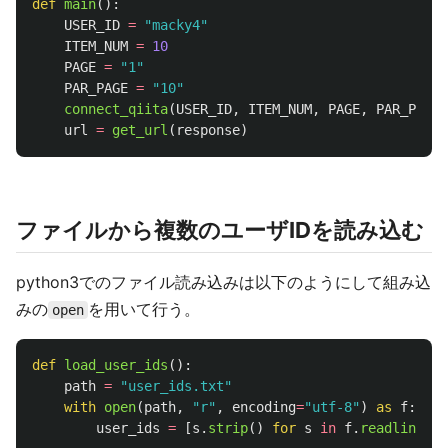
def
main
():
USER_ID
=
"
macky4
"
ITEM_NUM
=
10
PAGE
=
"
1
"
PAR_PAGE
=
"
10
"
connect_qiita
(
USER_ID
,
ITEM_NUM
,
PAGE
,
PAR_PAGE
)
url
=
get_url
(
response
)
ファイルから複数のユーザIDを読み込む
python3でのファイル読み込みは以下のようにして組み込
みの
を用いて行う。
open
def
load_user_ids
():
path
=
"
user_ids.txt
"
with
open
(
path
,
"
r
"
,
encoding
=
"
utf-8
"
)
as
f
:
user_ids
=
[
s
.
strip
()
for
s
in
f
.
readlines
()