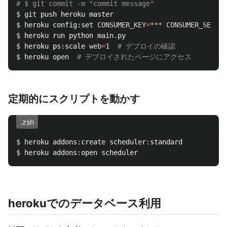
# $ git commit -m "commit message"
$ 
$ 
heroku config:set 
CONSUMER_KEY
=
***
CONSUMER_SECRET
$ 
$ 
heroku ps:scale 
web
=
1  
# デプロイの確認
$ 
heroku open  
# デプロイされたページにアクセス
定期的にスクリプトを動かす
.zsh
$ 
$ 
herokuでのデータベース利用