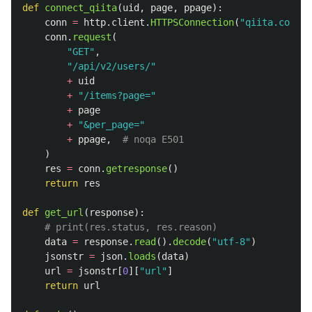
def
connect_qiita
(
uid
,
page
,
ppage
):
conn
=
http
.
client
.
HTTPSConnection
(
"
qiita.com
"
,
conn
.
request
(
"
GET
"
,
"
/api/v2/users/
"
+
uid
+
"
/items?page=
"
+
page
+
"
&per_page=
"
+
ppage
,
)
res
=
conn
.
getresponse
()
return
res
def
get_url
(
response
):
data
=
response
.
read
().
decode
(
"
utf-8
"
)
jsonstr
=
json
.
loads
(
data
)
url
=
jsonstr
[
0
][
"
url
"
]
return
url