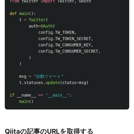
from
twitter
import
Twitter
,
OAuth
def
main
():
t
=
Twitter
(
auth
=
OAuth
(
config
.
TW_TOKEN
,
config
.
TW_TOKEN_SECRET
,
config
.
TW_CONSUMER_KEY
,
config
.
TW_CONSUMER_SECRET
,
)
)
msg
=
"
自動ツイート
"
t
.
statuses
.
update
(
status
=
msg
)
if
__name__
==
"
__main__
"
:
main
()
Qiitaの記事のURLを取得する