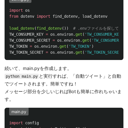
import
os
from
dotenv
import
find_dotenv
,
load_dotenv
load_dotenv
(
find_dotenv
())
TW_CONSUMER_KEY
=
os
.
environ
.
get
(
'
TW_CONSUMER_KEY
'
)
TW_CONSUMER_SECRET
=
os
.
environ
.
get
(
'
TW_CONSUMER_SEC
TW_TOKEN
=
os
.
environ
.
get
(
'
TW_TOKEN
'
)
TW_TOKEN_SECRET
=
os
.
environ
.
get
(
'
TW_TOKEN_SECRET
'
)
続いて、main.pyを作成します。
と実行すれば、「自動ツイート」と自動
python main.py
でツイートされます。簡単ですね！
メッセージ部分を少しいじればBotも簡単に作れちゃいま
す。
main.py
import
config