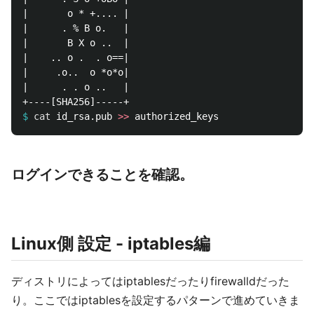
|       o * +.... |

|      . % B o.   |

|       B X o ..  |

|    .. o .  . o==|

|     .o..  o *o*o|

|      . . o ..   |

$
cat 
id_rsa.pub 
>>
ログインできることを確認。
Linux側 設定 - iptables編
ディストリによってはiptablesだったりfirewalldだった
り。ここではiptablesを設定するパターンで進めていきま