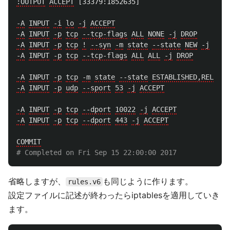
:OUTPUT
ACCEPT
[33379:1852635]
-A
INPUT
-i
lo
-j
ACCEPT
-A
INPUT
-p
tcp
--tcp-flags
ALL
NONE
-j
DROP
-A
INPUT
-p
tcp
!
--syn
-m
state
--state
NEW
-j
DROP
-A
INPUT
-p
tcp
--tcp-flags
ALL
ALL
-j
DROP
-A
INPUT
-p
tcp
-m
state
--state
ESTABLISHED,RELATED
-A
INPUT
-p
udp
--sport
53
-j
ACCEPT
-A
INPUT
-p
tcp
--dport
10022
-j
ACCEPT
-A
INPUT
-p
tcp
--dport
443
-j
ACCEPT
COMMIT
省略しますが、
も同じように作ります。
rules.v6
設定ファイルに記述が終わったらiptablesを適用していき
ます。