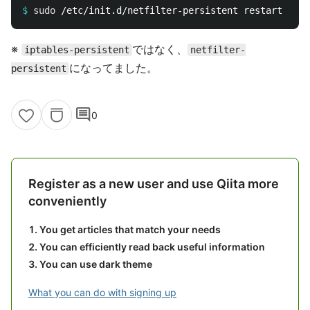
$
sudo
※
ではなく、
iptables-persistent
netfilter-
になってました。
persistent
comment
0
Register as a new user and use Qiita more
conveniently
You get articles that match your needs
You can efficiently read back useful information
You can use dark theme
What you can do with signing up