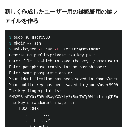
新しく作成したユーザー用の鍵認証用の鍵フ
ァイルを作る
$
sudo 
$
mkdir
$
ssh-keygen 
-t
 rsa 
-C
Generating public/private rsa key pair.

Enter file in which to save the key (/home/user9999/
Enter passphrase (empty for no passphrase): 

Enter same passphrase again: 

Your identification has been saved in /home/user9999
Your public key has been saved in /home/user9999/.ss
The key fingerprint is:

SHA256:vPY0xZ08cNSWyXXXXiy2+BqoTWIpW4fhdlcoqQDFnl0 u
The key's randomart image is:

+---[RSA 2048]----+

|     ..       ...|

|     ..   E  . .*|

|      . S o +oBo |
