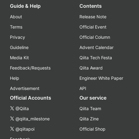
Guide & Help
Contents
About
Release Note
Terms
Official Event
Privacy
Official Column
Guideline
Advent Calendar
Media Kit
Qiita Tech Festa
Feedback/Requests
Qiita Award
Help
Engineer White Paper
Advertisement
API
Official Accounts
Our service
@Qiita
Qiita Team
@qiita_milestone
Qiita Zine
@qiitapoi
Official Shop