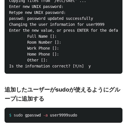
Copying files from `/etc/skel' ...

Enter new UNIX password: 

Retype new UNIX password: 

passwd: password updated successfully

Changing the user information for user9999

Enter the new value, or press ENTER for the default

        Full Name []: 

        Room Number []: 

        Work Phone []: 

        Home Phone []: 

        Other []: 

追加したユーザーがsudoが使えるようにグル
ープに追加する
$
sudo 
gpasswd 
-a