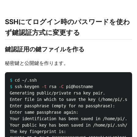
SSHにてログイン時のパスワードを使わ
ず鍵認証方式に変更する
鍵認証用の鍵ファイルを作る
秘密鍵と公開鍵を作ります。
$
cd
$
ssh-keygen 
-t
 rsa 
-C
Generating public/private rsa key pair.

Enter file in which to save the key (/home/pi/
Enter passphrase (empty for no passphrase):    
Enter same passphrase again:                    
Your identification has been saved in /home/pi/.ssh/
Your public key has been saved in /home/pi/.ssh/id_r
The key fingerprint is:
