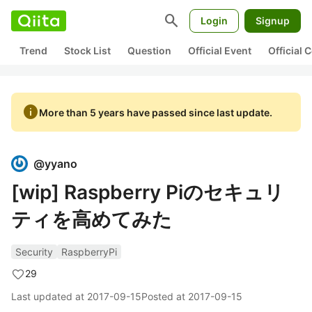
search
Login
Signup
Trend
Stock List
Question
Official Event
Official
info
More than 5 years have passed since last update.
@
yyano
[wip] Raspberry Piのセキュリ
ティを高めてみた
Security
RaspberryPi
29
Last updated at
2017-09-15
Posted at
2017-09-15