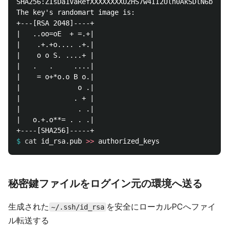
SHA256:ZIsDa1VaRefXXXXXXXXU2HS7w4II2Ulh0AkSDlN6bcc p
The key's randomart image is:

+---[RSA 2048]----+

|   ..oo=oE  + =.+|

|    .+.+o.... .+.|

|    o o S. ....+ |

|   .   .     ....|

|    = o+*o.o B o.|

|              o .|

|             . + |

|              . .|

|   o.+.o**= . . .|

$
cat 
id_rsa.pub 
>>
秘密鍵ファイルをログイン元の環境へ送る
生成された
を安全にローカルPCへファイ
~/.ssh/id_rsa
ル転送する