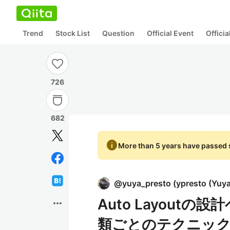
Trend
Stock List
Question
Official Event
Offici
726
682
info
More than 5 years have passed s
@
yuya_presto
(
ypresto (Yuy
Auto Layout
more_horiz
類ごとのテクニッ