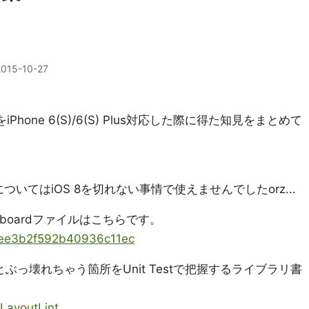
2015-10-27
iPhone 6(S)/6(S) Plus対応した際に得た知見をまとめて
ewについてはiOS 8を切れない事情で使えませんでしたorz...
yboardファイルはこちらです。
to/ee3b2f592b40936c11ec
っ壊れちゃう箇所をUnit Testで把握するライブラリ書
oLayoutLint