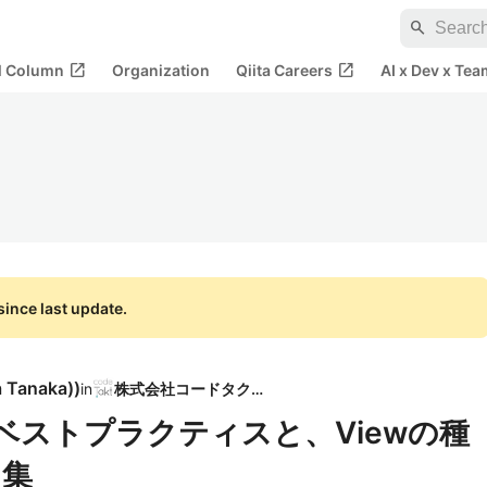
search
open_in_new
open_in_new
al Column
Organization
Qiita Careers
AI x Dev x Tea
ince last update.
a Tanaka)
)
in
株式会社コードタクト
の設計ベストプラクティスと、Viewの種
ク集