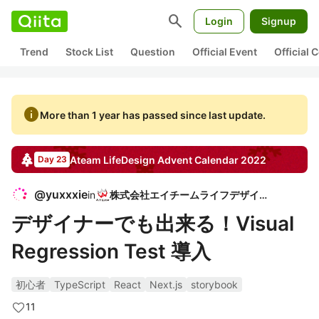
search
Login
Signup
Trend
Stock List
Question
Official Event
Official
info
More than 1 year has passed since last update.
Ateam LifeDesign
Advent Calendar
2022
Day 23
@
yuxxxie
in
株式会社エイチームライフデザイン
デザイナーでも出来る！Visual
Regression Test 導入
初心者
TypeScript
React
Next.js
storybook
11