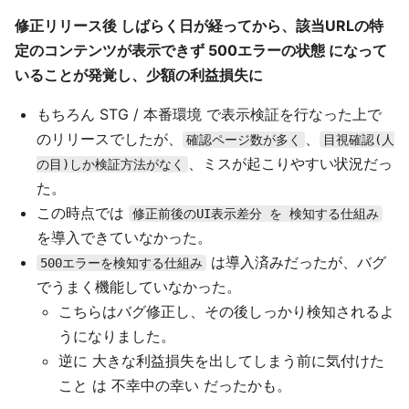
修正リリース後 しばらく日が経ってから、該当URLの特
定のコンテンツが表示できず 500エラーの状態 になって
いることが発覚し、少額の利益損失に
もちろん STG / 本番環境 で表示検証を行なった上で
のリリースでしたが、
、
確認ページ数が多く
目視確認(人
、ミスが起こりやすい状況だっ
の目)しか検証方法がなく
た。
この時点では
修正前後のUI表示差分 を 検知する仕組み
を導入できていなかった。
は導入済みだったが、バグ
500エラーを検知する仕組み
でうまく機能していなかった。
こちらはバグ修正し、その後しっかり検知されるよ
うになりました。
逆に 大きな利益損失を出してしまう前に気付けた
こと は 不幸中の幸い だったかも。