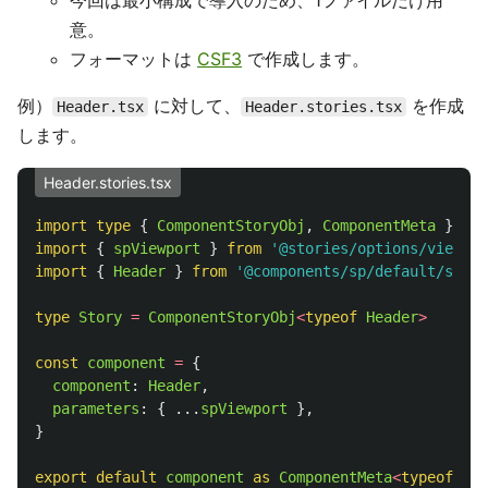
今回は最小構成で導入のため、1ファイルだけ用
意。
フォーマットは
CSF3
で作成します。
例）
に対して、
を作成
Header.tsx
Header.stories.tsx
します。
Header.stories.tsx
import
type
{
ComponentStoryObj
,
ComponentMeta
}
fro
import
{
spViewport
}
from
'
@stories/options/viewpor
import
{
Header
}
from
'
@components/sp/default/share
type
Story
=
ComponentStoryObj
<
typeof
Header
>
const
component
=
{
component
:
Header
,
parameters
:
{
...
spViewport
},
}
export
default
component
as 
ComponentMeta
<
typeof
Hea