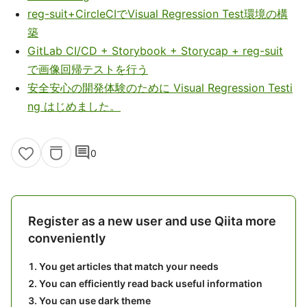
reg-suit+CircleCIでVisual Regression Test環境の構
築
GitLab CI/CD + Storybook + Storycap + reg-suit
で画像回帰テストを行う
安全安心の開発体験のために Visual Regression Testi
ng はじめました。
comment
0
Register as a new user and use Qiita more
conveniently
You get articles that match your needs
You can efficiently read back useful information
You can use dark theme