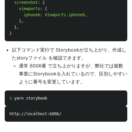
screenshot
:
{
viewports
:
{
iphone6
:
Viewports
.
iphone6
,
},
},
}
以下コマンド実行で Storybookが立ち上がり、作成し
たstoryファイル を確認できます。
通常 6006番 で立ち上がりますが、弊社では複数
事業にStorybookを入れているので、区別しやすい
ように番号を変更しています。
$