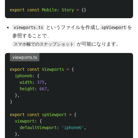
export
const
Mobile
:
Story
=
{}
というファイルを作成し
を
viewports.ts
spViewport
参照することで、
が可能になります。
スマホ幅でのスナップショット
viewports.ts
export
const
Viewports
=
{
iphone6
:
{
width
:
375
,
height
:
667
,
},
}
export
const
spViewport
=
{
viewport
:
{
defaultViewport
:
'
iphone6
'
,
},