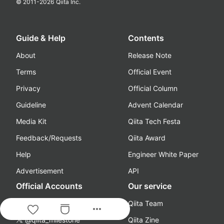
© 2011-
2026
Qiita Inc.
Guide & Help
Contents
About
Release Note
Terms
Official Event
Privacy
Official Column
Guideline
Advent Calendar
Media Kit
Qiita Tech Festa
Feedback/Requests
Qiita Award
Help
Engineer White Paper
Advertisement
API
Official Accounts
Our service
@Qiita
Qiita Team
more_horiz
@qiita_milestone
Qiita Zine