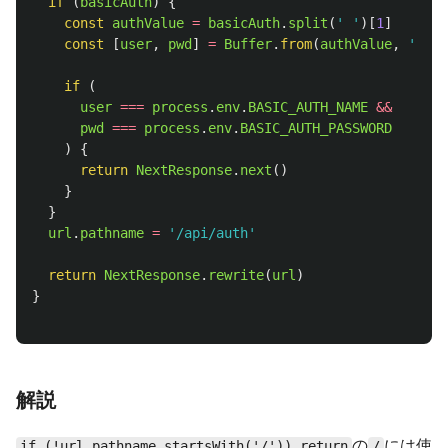
if 
(
basicAuth
)
{
const
authValue
=
basicAuth
.
split
(
'
'
)[
1
]
const
[
user
,
pwd
]
=
Buffer
.
from
(
authValue
,
'
base
if 
(
user
===
process
.
env
.
BASIC_AUTH_NAME
&&
pwd
===
process
.
env
.
BASIC_AUTH_PASSWORD
)
{
return
NextResponse
.
next
()
}
}
url
.
pathname
=
'
/api/auth
'
return
NextResponse
.
rewrite
(
url
)
}
解説
の
には使
if (!url.pathname.startsWith('/')) return
/