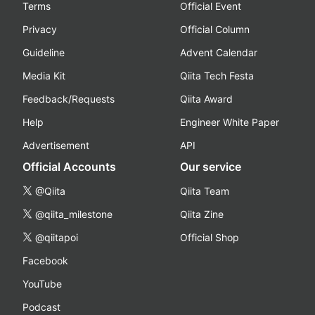
Terms
Official Event
Privacy
Official Column
Guideline
Advent Calendar
Media Kit
Qiita Tech Festa
Feedback/Requests
Qiita Award
Help
Engineer White Paper
Advertisement
API
Official Accounts
Our service
@Qiita
Qiita Team
@qiita_milestone
Qiita Zine
@qiitapoi
Official Shop
Facebook
YouTube
Podcast