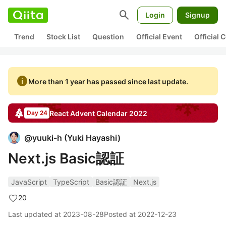
search
Login
Signup
Trend
Stock List
Question
Official Event
Official
info
More than 1 year has passed since last update.
React
Advent Calendar
2022
Day 24
@
yuuki-h
(
Yuki Hayashi
)
Next.js Basic認証
JavaScript
TypeScript
Basic認証
Next.js
20
Last updated at
2023-08-28
Posted at
2022-12-23