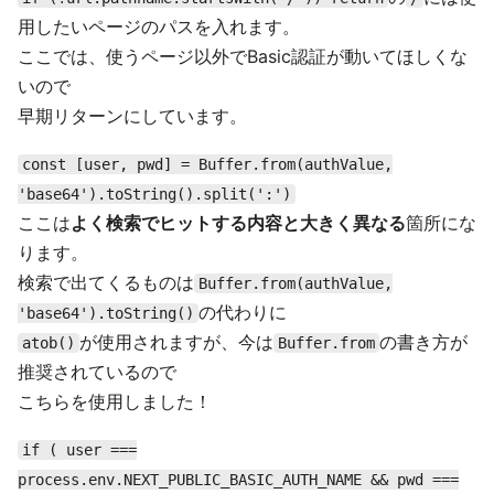
用したいページのパスを入れます。
ここでは、使うページ以外でBasic認証が動いてほしくな
いので
早期リターンにしています。
const [user, pwd] = Buffer.from(authValue,
'base64').toString().split(':')
ここは
よく検索でヒットする内容と大きく異なる
箇所にな
ります。
検索で出てくるものは
Buffer.from(authValue,
の代わりに
'base64').toString()
が使用されますが、今は
の書き方が
atob()
Buffer.from
推奨されているので
こちらを使用しました！
if ( user ===
process.env.NEXT_PUBLIC_BASIC_AUTH_NAME && pwd ===