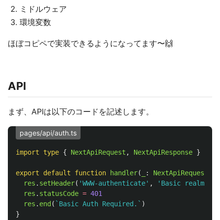
ミドルウェア
環境変数
ほぼコピペで実装できるようになってます〜🙌
API
まず、APIは以下のコードを記述します。
pages/api/auth.ts
import
type
{
NextApiRequest
,
NextApiResponse
}
from
export
default
function
handler
(
_
:
NextApiRequest
,
r
res
.
setHeader
(
'
WWW-authenticate
'
,
'
Basic realm="Se
res
.
statusCode
=
401
res
.
end
(
`Basic Auth Required.`
)
}