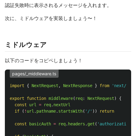
認証失敗時に表示されるメッセージを入れます。
次に、ミドルウェアを実装しましょう〜！
ミドルウェア
以下のコードをコピペしましょう！
pages/_middleware.ts
import
{
NextRequest
,
NextResponse
}
from
'
next/serv
export
function
middleware
(
req
:
NextRequest
)
{
const
url
=
req
.
nextUrl
if 
(
!
url
.
pathname
.
startsWith
(
'
/
'
))
return
const
basicAuth
=
req
.
headers
.
get
(
'
authorization
'
)