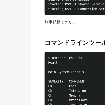
Starting DSM SA Shared Service
無事起動できた。
コマンドラインツー
% omreport chassis

Health

Main System Chassis

SEVERITY : COMPONENT

Ok       : Fans

Ok       : Intrusion

Ok       : Memory

Ok       : Processors

Ok       : Temperatures
