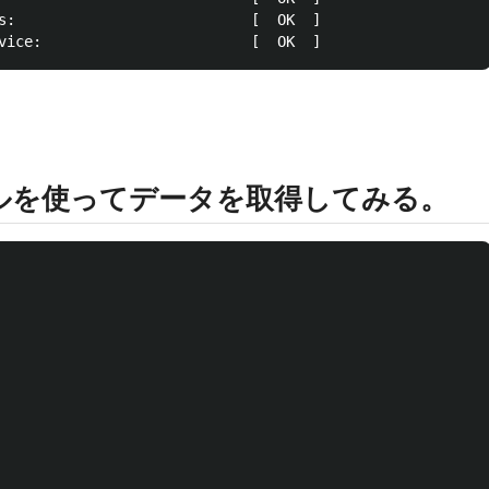
s:                           [  OK  ]

ルを使ってデータを取得してみる。