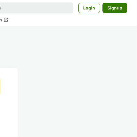
Login
Signup
open_in_new
m