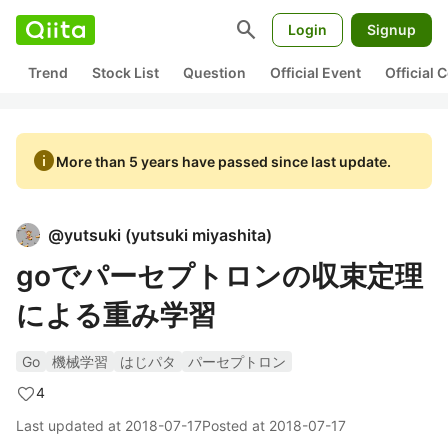
search
Login
Signup
Trend
Stock List
Question
Official Event
Official
info
More than 5 years have passed since last update.
@
yutsuki
(
yutsuki miyashita
)
goでパーセプトロンの収束定理
による重み学習
Go
機械学習
はじパタ
パーセプトロン
4
Last updated at
2018-07-17
Posted at
2018-07-17