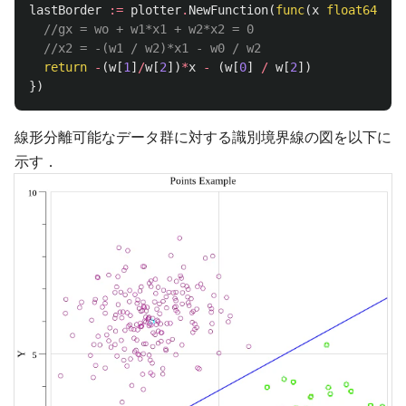
lastBorder
:=
plotter
.
NewFunction
(
func
(
x
float64
)
fl
//gx = wo + w1*x1 + w2*x2 = 0
//x2 = -(w1 / w2)*x1 - w0 / w2
return
-
(
w
[
1
]
/
w
[
2
])
*
x
-
(
w
[
0
]
/
w
[
2
])
})
線形分離可能なデータ群に対する識別境界線の図を以下に
示す．