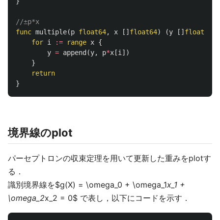
}
//±p*x
func
multiple
(
p
float64
,
x
[]
float64
)
(
y
[]
float64
)
for
i
:=
range
x
{
y
=
append
(
y
,
p
*
x
[
i
])
}
return
}
境界線のplot
パーセプトロンの収束定理を用いて更新した重みをplotす
る．
識別境界線を$g(X) = \omega_0 + \omega_1
x_1 +
\omega_2
x_2 = 0$ で表し，以下にコードを示す．