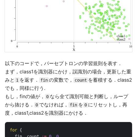
以下のコードで，パーセプトロンの学習規則を表す．
まず，class1を識別器にかけ，誤識別の場合，更新した重
みと
を返す．
の変数で，
を蓄積する．class2
1
fin
count
でも，同様に行う.
もし，finの値が，
なら全て識別可能と判断し，ループ
0
から抜ける．
でなければ，
を
にリセットし，再
0
fin
0
度，class1,class2を識別器にかける．
for
{
fin
,
count
:=
0
,
0