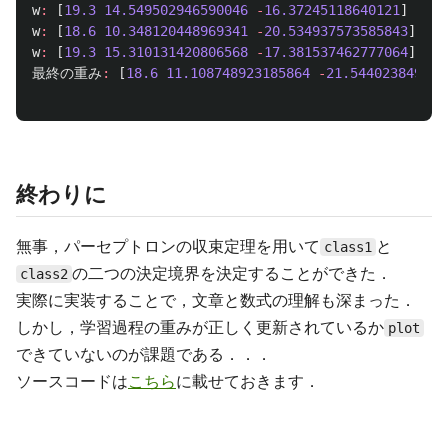
w
:
[
19.3
14.549502946590046
-
16.37245118640121
]
w
:
[
18.6
10.348120448969341
-
20.534937573585843
]
w
:
[
19.3
15.310131420806568
-
17.381537462777064
]
最終の重み
:
[
18.6
11.108748923185864
-
21.544023849961
終わりに
無事，パーセプトロンの収束定理を用いて
と
class1
の二つの決定境界を決定することができた．
class2
実際に実装することで，文章と数式の理解も深まった．
しかし，学習過程の重みが正しく更新されているか
plot
できていないのが課題である．．．
ソースコードは
こちら
に載せておきます．