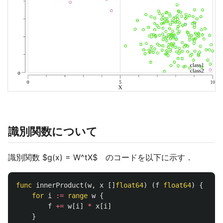
識別関数について
識別関数 $g(x) = W^tX$ のコードを以下に示す．
func
innerProduct
(
w
,
x
[]
float64
)
(
f
float64
)
{
for
i
:=
range
w
{
f
+=
w
[
i
]
*
x
[
i
]
}