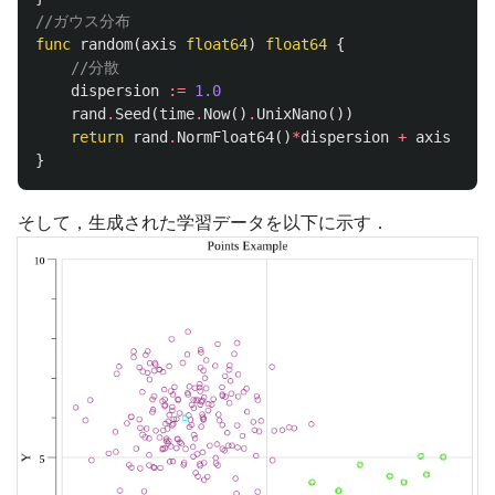
//ガウス分布
func
random
(
axis
float64
)
float64
{
//分散
dispersion
:=
1.0
rand
.
Seed
(
time
.
Now
()
.
UnixNano
())
return
rand
.
NormFloat64
()
*
dispersion
+
axis
}
そして，生成された学習データを以下に示す．