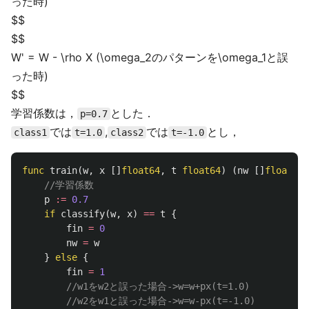
った時)
$$
$$
W' = W - \rho X (\omega_2のパターンを\omega_1と誤
った時)
$$
学習係数は，
とした．
p=0.7
では
,
では
とし，
class1
t=1.0
class2
t=-1.0
func
train
(
w
,
x
[]
float64
,
t
float64
)
(
nw
[]
float64
,
//学習係数
p
:=
0.7
if
classify
(
w
,
x
)
==
t
{
fin
=
0
nw
=
w
}
else
{
fin
=
1
//w1をw2と誤った場合->w=w+px(t=1.0)
//w2をw1と誤った場合->w=w-px(t=-1.0)