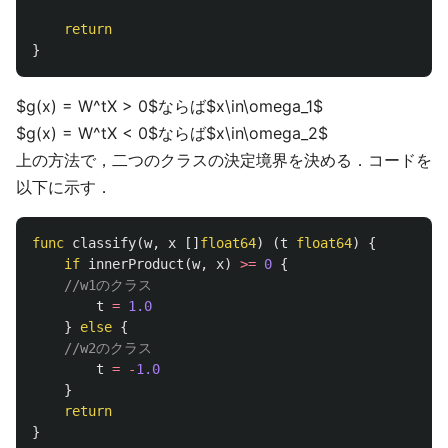
return
}
$g(x) = W^tX > 0$ならば$x\in\omega_1$
$g(x) = W^tX < 0$ならば$x\in\omega_2$
上の方法で，二つのクラスの決定境界を決める．コードを
以下に示す．
func
classify
(
w
,
x
[]
float64
)
(
t
float64
)
{
if
innerProduct
(
w
,
x
)
>=
0
{
//w1のクラス
t
=
1.0
}
else
{
//w2のクラス
t
=
-
1.0
}
return
}