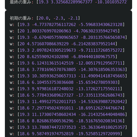
最終の重み
:
[
19.3
3.325682289967377
-
10.1010352727991
初期の重み
:
[
20.0
,
-
2.3
,
-
2.1
]
w
:
[
19.3
-
4.773782756117262
-
5.596833430623128
]
w
:
[
20
1.8033769970206963
-
4.706302335942745
]
w
:
[
19.3
-
0.6704057590965657
-
8.203135766565874
]
w
:
[
20
4.571607086639229
-
6.214283837952144
]
w
:
[
19.3
2.0978243305219673
-
9.711117268575272
]
w
:
[
20
8.625590924102898
-
6.894440180967575
]
w
:
[
19.3
6.124313615142519
-
12.005179129567711
]
w
:
[
18.6
3.7781696570763805
-
14.307618506353363
]
w
:
[
19.3
10.305936250657313
-
11.490941418745665
]
w
:
[
18.6
6.104553753036608
-
15.6534278059303
]
w
:
[
19.3
9.979816187248032
-
13.17262717550211
]
w
:
[
18.6
5.778433689627327
-
17.335113562686743
]
w
:
[
19.3
11.499127522011715
-
14.532639887292042
]
w
:
[
18.6
7.297745024391011
-
18.695126274476674
]
w
:
[
19.3
11.173007458602434
-
16.214325644048486
]
w
:
[
18.6
8.826863500536296
-
18.516765020834136
]
w
:
[
19.3
13.788874472373523
-
15.363364910025357
]
w
:
[
18.6
9.587491974752819
-
19.52585129720999
]