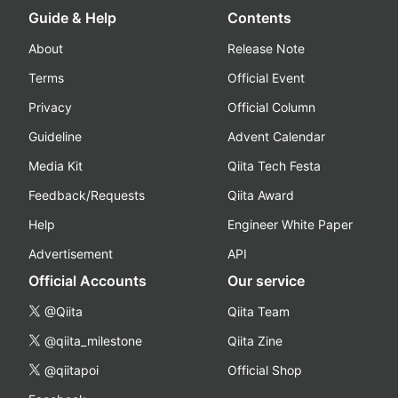
Guide & Help
Contents
About
Release Note
Terms
Official Event
Privacy
Official Column
Guideline
Advent Calendar
Media Kit
Qiita Tech Festa
Feedback/Requests
Qiita Award
Help
Engineer White Paper
Advertisement
API
Official Accounts
Our service
@Qiita
Qiita Team
@qiita_milestone
Qiita Zine
@qiitapoi
Official Shop