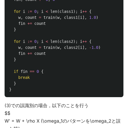
for
i
:=
0
;
i
<
len
(
class1
);
i
++
{
w
,
count
=
train
(
w
,
class1
[
i
],
1.0
)
fin
+=
count
}
for
i
:=
0
;
i
<
len
(
class2
);
i
++
{
w
,
count
=
train
(
w
,
class2
[
i
],
-
1.0
)
fin
+=
count
}
if
fin
==
0
{
break
}
}
(3)での誤識別の場合，以下のことを行う
$$
W' = W + \rho X (\omega_1のパターンを\omega_2と誤