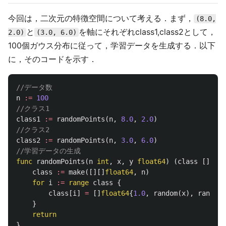
今回は，二次元の特徴空間について考える．まず，
(8.0,
と
を軸にそれぞれclass1,class2として，
2.0)
(3.0, 6.0)
100個ガウス分布に従って，学習データを生成する．以下
に，そのコードを示す．
//データ数
n
:=
100
//クラス1
class1
:=
randomPoints
(
n
,
8.0
,
2.0
)
//クラス2
class2
:=
randomPoints
(
n
,
3.0
,
6.0
)
//学習データの生成
func
randomPoints
(
n
int
,
x
,
y
float64
)
(
class
[][]
fl
class
:=
make
([][]
float64
,
n
)
for
i
:=
range
class
{
class
[
i
]
=
[]
float64
{
1.0
,
random
(
x
),
random
(
}
return
}