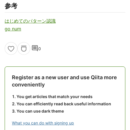
参考
はじめてのパターン認識
go num
comment
0
Register as a new user and use Qiita more
conveniently
You get articles that match your needs
You can efficiently read back useful information
You can use dark theme
What you can do with signing up