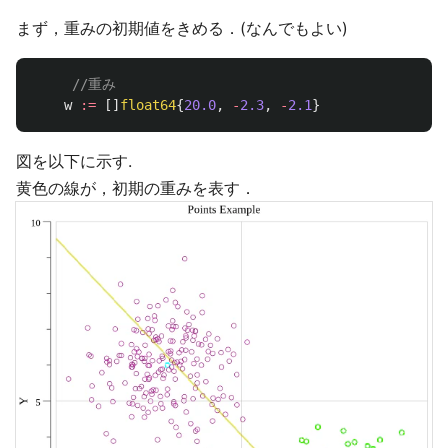
まず，重みの初期値をきめる．(なんでもよい)
//重み
w
:=
[]
float64
{
20.0
,
-
2.3
,
-
2.1
}
図を以下に示す.
黄色の線が，初期の重みを表す．