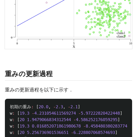
重みの更新過程
重みの更新過程を以下に示す．
初期の重み
:
[
20.0
,
-
2.3
,
-
2.1
]
w
:
[
19.3
-
4.231054611569274
-
5.97222820422448
]
w
:
[
20
1.9479066834312544
-
4.586252176059295
]
w
:
[
19.3
0.016852071861980678
-
8.458480380283774
]
w
:
[
20
5.256736901536651
-
6.228807068574693
]