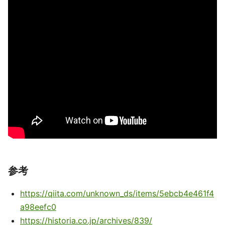
参考
https://qiita.com/unknown_ds/items/5ebcb4e461f4
a98eefc0
https://historia.co.jp/archives/839/