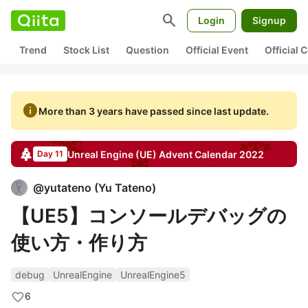
search
Login
Signup
Trend
Stock List
Question
Official Event
Official
info
More than 3 years have passed since last update.
Unreal Engine (UE)
Advent Calendar
2022
Day 11
@
yutateno
(
Yu Tateno
)
【UE5】コンソールデバッグの
使い方・作り方
debug
UnrealEngine
UnrealEngine5
6