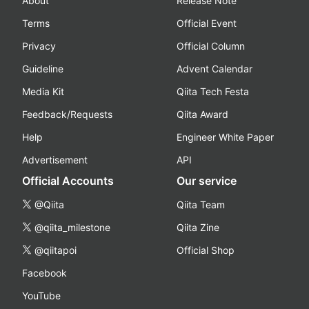
About
Release Note
Terms
Official Event
Privacy
Official Column
Guideline
Advent Calendar
Media Kit
Qiita Tech Festa
Feedback/Requests
Qiita Award
Help
Engineer White Paper
Advertisement
API
Official Accounts
Our service
@Qiita
Qiita Team
@qiita_milestone
Qiita Zine
@qiitapoi
Official Shop
Facebook
YouTube