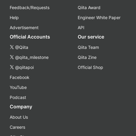
Feedback/Requests
Qiita Award
Help
Engineer White Paper
Advertisement
API
Official Accounts
Our service
@Qiita
Qiita Team
@qiita_milestone
Qiita Zine
@qiitapoi
Official Shop
Facebook
YouTube
Podcast
Company
About Us
Careers