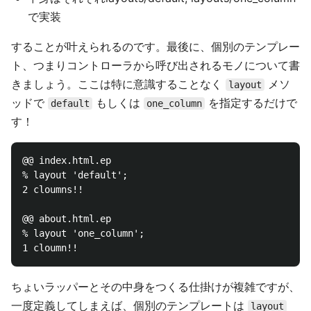
で実装
することが叶えられるのです。最後に、個別のテンプレー
ト、つまりコントローラから呼び出されるモノについて書
きましょう。ここは特に意識することなく
メソ
layout
ッドで
もしくは
を指定するだけで
default
one_column
す！
@@ index.html.ep

% layout 'default';

2 cloumns!!

@@ about.html.ep

% layout 'one_column';

ちょいラッパーとその中身をつくる仕掛けが複雑ですが、
一度定義してしまえば、個別のテンプレートは
layout