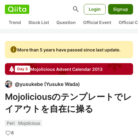
search
Login
Signup
Trend
Stock List
Question
Official Event
Official
info
More than 5 years have passed since last update.
Mojolicious
Advent Calendar
2013
Day 3
@
yusukebe
(
Yusuke Wada
)
Mojoliciousのテンプレートでレ
イアウトを自在に操る
Perl
Mojolicious
8