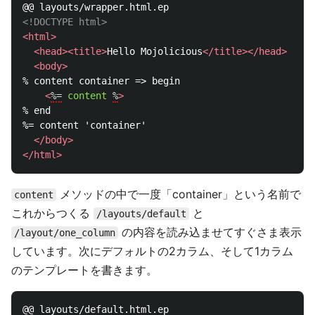
<!DOCTYPE html>
<html>
<head><title>
Hello Mojolicious
</title></head>
<body>
% content container => begin

<
%=
content
%
>
% end

%= content 'container'

</body>
</html>
メソッドの中で一度「container」という名前で
content
これからつくる
と
/layouts/default
の内容を読み込ませてすぐさま表示
/layout/one_column
しています。次にデフォルトの2カラム、そして1カラム
のテンプレートを書きます。
@@ layouts/default.html.ep
