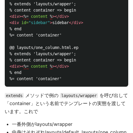
% extends 'layouts/wrapper';

<div><
%=
content
%
></div>
<div
id=
"sidebar"
>
sidebar
</div>
% end

%= content 'container'

@@ layouts/one_column.html.ep

% extends 'layouts/wrapper';

<div><
%=
content
%
></div>
% end

メソッドで例の
を呼び出して
extends
layouts/wrapper
「container」という名前でテンプレートの実態を渡して
います。これで
一番外側がlayouts/wrapper
中身はそれぞれlayouts/default, layouts/one_column