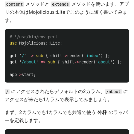
メソッドと
メソッドを使います。アプ
content
extends
リの本体はMojolicious::Liteでこのように短く書いてみま
す。
# !/usr/bin/env perl
use
Mojolicious::
Lite
;
get
'
/
'
=>
sub 
{
shift
->
render
('
index
')
};
get
'
/about
'
=>
sub 
{
shift
->
render
('
about
')
};
app
->
start
;
にアクセスされたらデフォルトの2カラム、
に
/
/about
アクセスが来たら1カラムで表示してみましょう。
まず、2カラムでも1カラムでも共通で使う
外枠
のラッパ
ーを定義します。