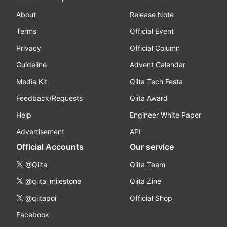
About
Release Note
Terms
Official Event
Privacy
Official Column
Guideline
Advent Calendar
Media Kit
Qiita Tech Festa
Feedback/Requests
Qiita Award
Help
Engineer White Paper
Advertisement
API
Official Accounts
Our service
@Qiita
Qiita Team
@qiita_milestone
Qiita Zine
@qiitapoi
Official Shop
Facebook