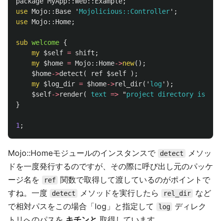
package
MyApp::Web::
Example
;
use
Mojo::
Base
'
Mojolicious::Controller
';
use
Mojo::
Home
;
sub 
welcome
{
my
$self
=
shift
;
my
$home
=
Mojo::
Home
->
new
();
$home
->
detect
(
ref
$self
);
my
$log_dir
=
$home
->
rel_dir
('
log
');
$self
->
render
(
text
=>
"
project directory is '
$l
}
1
;
Mojo::Homeモジュールのインスタンスで
メソッ
detect
ドを一度発行するのですが、その際に呼び出し元のパッケ
ージ名を
関数で取得して渡しているのがポイントで
ref
すね。一度
メソッドを実行したら
など
detect
rel_dir
で相対パスをこの場合「log」と指定して
ディレク
log
トリへのパスを
キチンと
取得しています。