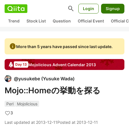
search
Login
Signup
Trend
Stock List
Question
Official Event
Official
info
More than 5 years have passed since last update.
Mojolicious
Advent Calendar
2013
Day 13
@
yusukebe
(
Yusuke Wada
)
Mojo::Homeの挙動を探る
Perl
Mojolicious
3
Last updated at
2013-12-11
Posted at
2013-12-11