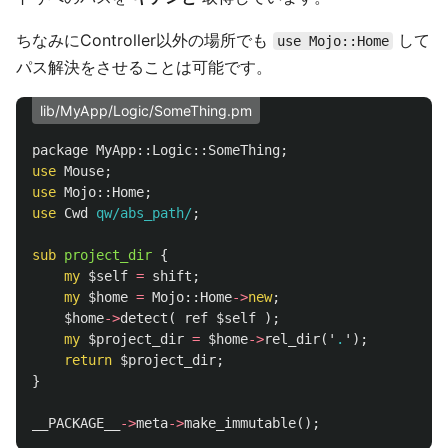
ちなみにController以外の場所でも
して
use Mojo::Home
パス解決をさせることは可能です。
lib/MyApp/Logic/SomeThing.pm
package
MyApp::Logic::
SomeThing
;
use
Mouse
;
use
Mojo::
Home
;
use
Cwd
qw/abs_path/
;
sub 
project_dir
{
my
$self
=
shift
;
my
$home
=
Mojo::
Home
->
new
;
$home
->
detect
(
ref
$self
);
my
$project_dir
=
$home
->
rel_dir
('
.
');
return
$project_dir
;
}
__PACKAGE__
->
meta
->
make_immutable
();