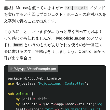
無駄にMouseを使っていますがｗ
メソッド
project_dir
を実行すると今回はプロジェクト・ホームへの絶対パスを
文字列で得ることが出来ます。
ちなみに、と、いいますが…
もっと早く言ってくれよ！
って感じかも知れませんが、
Mojolicious.pm
のメソッ
ドに
というのものがありそれを使うのが一番短く
home
楽に書けるので、実際はそうしましょう。Controllerから
呼び出す場合は
lib/MyApp/Web/Example.pm
package
MyApp::Web::
Example
;
use
Mojo::
Base
'
Mojolicious::Controller
';
sub 
welcome
{
my
$self
=
shift
;
my
$log_dir
=
$self
->
app
->
home
->
rel_dir
('
log
');
$self
->
render
(
text
=>
"
log directory is '
$log_d