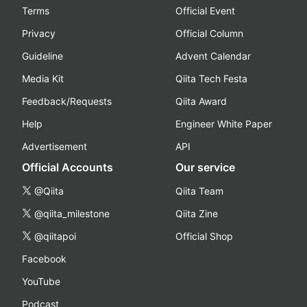
Terms
Official Event
Privacy
Official Column
Guideline
Advent Calendar
Media Kit
Qiita Tech Festa
Feedback/Requests
Qiita Award
Help
Engineer White Paper
Advertisement
API
Official Accounts
Our service
@Qiita
Qiita Team
@qiita_milestone
Qiita Zine
@qiitapoi
Official Shop
Facebook
YouTube
Podcast