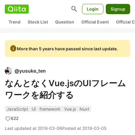
search
Login
Signup
Trend
Stock List
Question
Official Event
Official
info
More than 5 years have passed since last update.
@
yusuke_ten
なんとなくVue.jsのUIフレーム
ワークを紹介する
JavaScript
UI
framework
Vue.js
Nuxt
622
Last updated at
2019-03-06
Posted at
2019-03-05