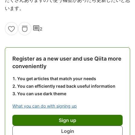
たくさんありますので使う機会があったら更新したいと思
います。
comment
2
Register as a new user and use Qiita more
conveniently
You get articles that match your needs
You can efficiently read back useful information
You can use dark theme
What you can do with signing up
Sign up
Login