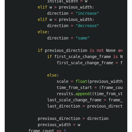
initial_width
=
w
elif
w
>
previous_width
:
direction
=
"
increase
"
elif
w
<
previous_width
:
direction
=
"
decrease
"
else
:
direction
=
"
same
"
if
previous_direction
is
not
None
and
pr
if
first_scale_change_frame
is
None
:
first_scale_change_frame
=
frame
else
:
scale
=
float
(
previous_width
)
/
time_from_start
=
(
frame_count
-
results
.
append
((
time_from_start
,
last_scale_change_frame
=
frame_coun
last_direction
=
previous_direction
previous_direction
=
direction
previous_width
=
w
frame_count
+=
1