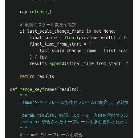
cap
.
release
()
if
last_scale_change_frame
is
not
None
:
final_scale
=
float
(
previous_width
)
/
float
(
final_time_from_start
=
(
last_scale_change_frame
-
first_scale_ch
)
/
fps
results
.
append
((
final_time_from_start
,
final
return
results
def
merge_keyframes
(
results
):
"""
'
same
'
のキーフレームを後のフレームに統合し、連続する同
    :param results: 時間、スケール、方向を含むタプルのリ
    :return: 統合されたキーフレームを含む更新されたリスト

"""