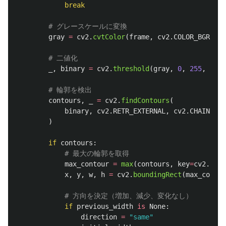
break
gray
=
cv2
.
cvtColor
(
frame
,
cv2
.
COLOR_BGR2GRA
_
,
binary
=
cv2
.
threshold
(
gray
,
0
,
255
,
cv2
.
contours
,
_
=
cv2
.
findContours
(
binary
,
cv2
.
RETR_EXTERNAL
,
cv2
.
CHAIN_APP
)
if
contours
:
max_contour
=
max
(
contours
,
key
=
cv2
.
cont
x
,
y
,
w
,
h
=
cv2
.
boundingRect
(
max_contou
if
previous_width
is
None
:
direction
=
"
same
"