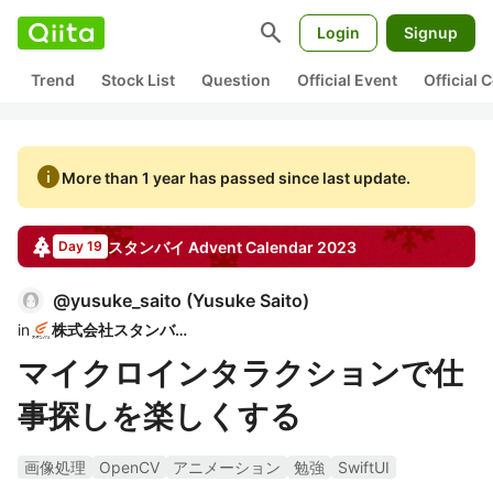
search
Login
Signup
Trend
Stock List
Question
Official Event
Official
info
More than 1 year has passed since last update.
スタンバイ
Advent Calendar
2023
Day 19
@
yusuke_saito
(
Yusuke Saito
)
in
株式会社スタンバイ
マイクロインタラクションで仕
事探しを楽しくする
画像処理
OpenCV
アニメーション
勉強
SwiftUI