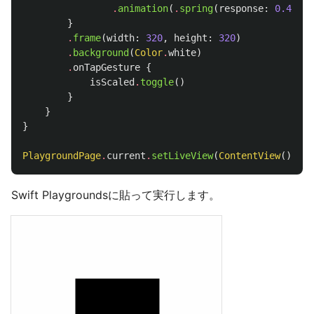
.
animation
(
.
spring
(
response
:
0.4
,
da
}
.
frame
(
width
:
320
,
height
:
320
)
.
background
(
Color
.
white
)
.
onTapGesture
{
isScaled
.
toggle
()
}
}
}
PlaygroundPage
.
current
.
setLiveView
(
ContentView
())
Swift Playgroundsに貼って実行します。