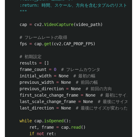
    :return: 時間、スケール、方向を含むタプルのリスト

"""
cap
=
cv2
.
VideoCapture
(
video_path
)
fps
=
cap
.
get
(
cv2
.
CAP_PROP_FPS
)
results
=
[]
frame_count
=
0
initial_width
=
None
previous_width
=
None
previous_direction
=
None
first_scale_change_frame
=
None
last_scale_change_frame
=
None
last_direction
=
None
while
cap
.
isOpened
():
ret
,
frame
=
cap
.
read
()
if
not
ret
: