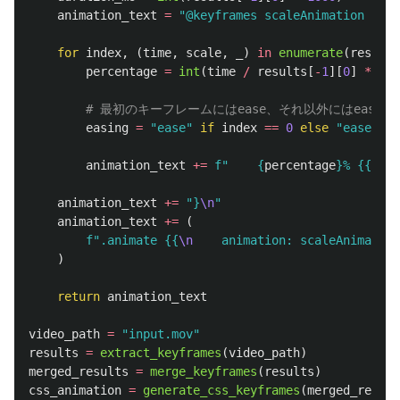
animation_text
=
"
@keyframes scaleAnimation {
\n
"
for
index
,
(
time
,
scale
,
_
)
in
enumerate
(
results
percentage
=
int
(
time
/
results
[
-
1
][
0
]
*
100
easing
=
"
ease
"
if
index
==
0
else
"
ease-in-
animation_text
+=
f
"
{
percentage
}
% {{ tra
animation_text
+=
"
}
\n
"
animation_text
+=
(
f
"
.animate {{
\n
    animation: scaleAnimation
)
return
animation_text
video_path
=
"
input.mov
"
results
=
extract_keyframes
(
video_path
)
merged_results
=
merge_keyframes
(
results
)
css_animation
=
generate_css_keyframes
(
merged_result