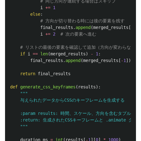
i
+=
1
else
:
final_results
.
append
(
merged_results
[
i
+
i
+=
2
if
i
==
len
(
merged_results
)
-
1
:
final_results
.
append
(
merged_results
[
-
1
])
return
final_results
def
generate_css_keyframes
(
results
):
"""
    与えられたデータからCSSのキーフレームを生成する

    :param results: 時間、スケール、方向を含むタプルのリ
    :return: 生成されたCSSキーフレームと .animate ク
"""
duration_ms
=
int
(
results
[
-
1
][
0
]
*
1000
)