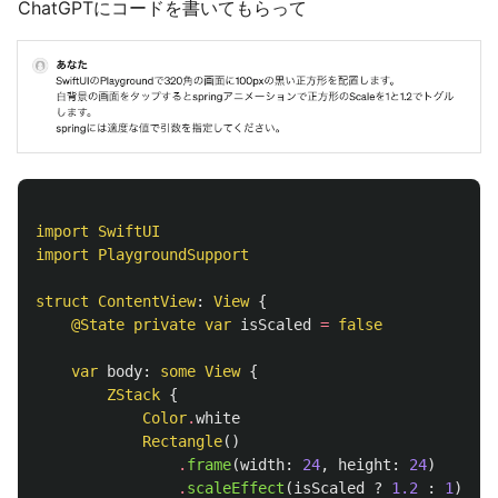
ChatGPTにコードを書いてもらって
import
SwiftUI
import
PlaygroundSupport
struct
ContentView
:
View
{
@State
private
var
isScaled
=
false
var
body
:
some
View
{
ZStack
{
Color
.
white
Rectangle
()
.
frame
(
width
:
24
,
height
:
24
)
.
scaleEffect
(
isScaled
?
1.2
:
1
)