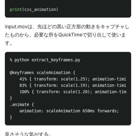
print
(
css_animation
)
input.movは、先ほどの黒い正方形の動きをキャプチャし
たものから、必要な所をQuickTimeで切り出して使いま
す。
% python extract_keyframes.py

@keyframes scaleAnimation {

    41% { transform: scale(1.25); animation-timing-f
    83% { transform: scale(1.19); animation-timing-f
    100% { transform: scale(1.20); animation-timing-
}

.animate {

    animation: scaleAnimation 658ms forwards;

良さそうな気がする。