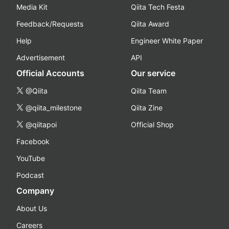
Media Kit
Qiita Tech Festa
Feedback/Requests
Qiita Award
Help
Engineer White Paper
Advertisement
API
Official Accounts
Our service
@Qiita
Qiita Team
@qiita_milestone
Qiita Zine
@qiitapoi
Official Shop
Facebook
YouTube
Podcast
Company
About Us
Careers