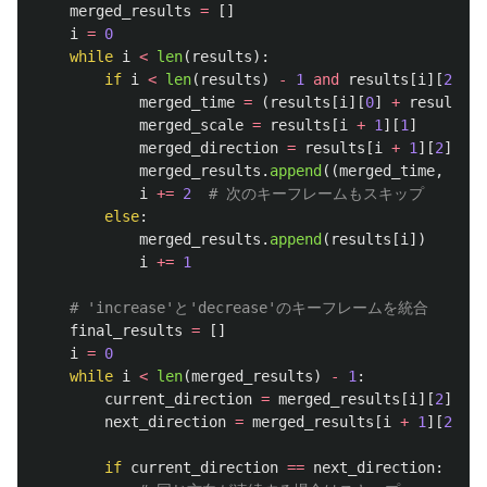
merged_results
=
[]
i
=
0
while
i
<
len
(
results
):
if
i
<
len
(
results
)
-
1
and
results
[
i
][
2
]
==
merged_time
=
(
results
[
i
][
0
]
+
results
[
i
merged_scale
=
results
[
i
+
1
][
1
]
merged_direction
=
results
[
i
+
1
][
2
]
merged_results
.
append
((
merged_time
,
merg
i
+=
2
else
:
merged_results
.
append
(
results
[
i
])
i
+=
1
final_results
=
[]
i
=
0
while
i
<
len
(
merged_results
)
-
1
:
current_direction
=
merged_results
[
i
][
2
]
next_direction
=
merged_results
[
i
+
1
][
2
]
if
current_direction
==
next_direction
: