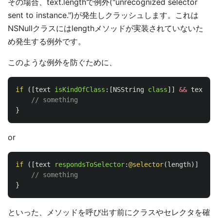
その場合、text.lengthで例外("unrecognized selector
sent to instance.")が発生しクラッシュします。これは
NSNullクラスにはlengthメソッドが実装されていないた
め発生する例外です。
このような例外を防ぐために、
if
([
text
isKindOfClass
:[
NSString
class
]]
&&
text
.
le
// something
}
or
if
([
text
respondsToSelector
:
@selector
(
length
)]
&&
t
// something
}
といった、メソッドを呼び出す前にクラスやセレクタを確