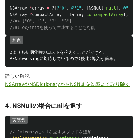
NSArray
*
array
=
@[
@"0"
,
@"1"
,
[
NSNull
null
],
@"2"
,
NSArray
*
compactArray
=
[
array
cu_compactArray
];
//=> ["0", "1", "2", "3"]
//alloc/initを使って生成することも可能
利点
3よりも初期化時のコストを抑えることができる。

詳しい解説
NSArrayやNSDictionaryからNSNullを効率よく取り除く
4. NSNullの場合にnilを返す
実装例
// Categoryにnilを返すメソッドを追加