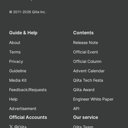
© 2011-
2026
Qiita Inc.
Guide & Help
Contents
About
Release Note
Terms
Official Event
Privacy
Official Column
Guideline
Advent Calendar
Media Kit
Qiita Tech Festa
Feedback/Requests
Qiita Award
Help
Engineer White Paper
Advertisement
API
Official Accounts
Our service
@Qiita
Qiita Team