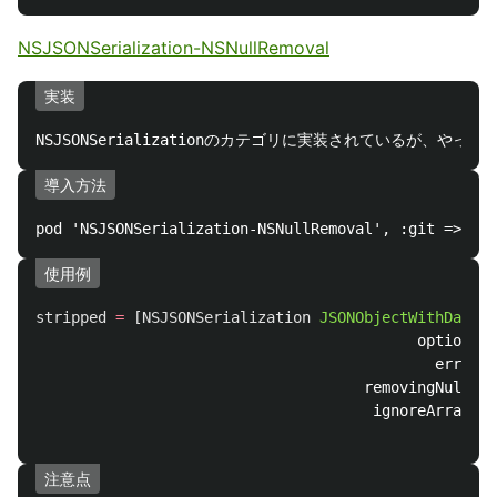
NSJSONSerialization-NSNullRemoval
実装
導入方法
使用例
stripped
=
[
NSJSONSerialization
JSONObjectWithData
:
d
options:
N
error:
n
removingNulls:
Y
ignoreArrays:
N
注意点