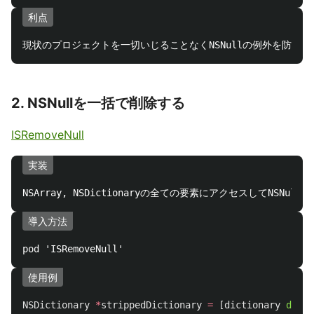
利点
2. NSNullを一括で削除する
ISRemoveNull
実装
導入方法
使用例
NSDictionary
*
strippedDictionary
=
[
dictionary
dicti