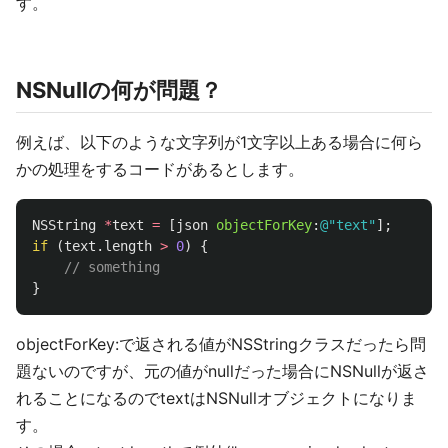
す。
NSNullの何が問題？
例えば、以下のような文字列が1文字以上ある場合に何ら
かの処理をするコードがあるとします。
NSString
*
text
=
[
json
objectForKey
:
@"text"
];
if
(
text
.
length
>
0
)
{
// something
}
objectForKey:で返される値がNSStringクラスだったら問
題ないのですが、元の値がnullだった場合にNSNullが返さ
れることになるのでtextはNSNullオブジェクトになりま
す。