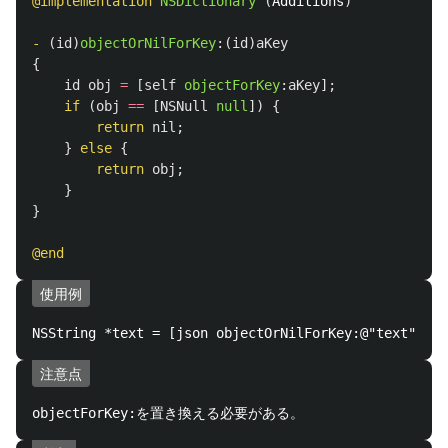
@implementation
NSDictionary
(
Additions
)
-
(
id
)
objectOrNilForKey
:(
id
)
aKey
{
id
obj
=
[
self
objectForKey
:
aKey
];
if
(
obj
==
[
NSNull
null
])
{
return
nil
;
}
else
{
return
obj
;
}
}
@end
使用例
注意点