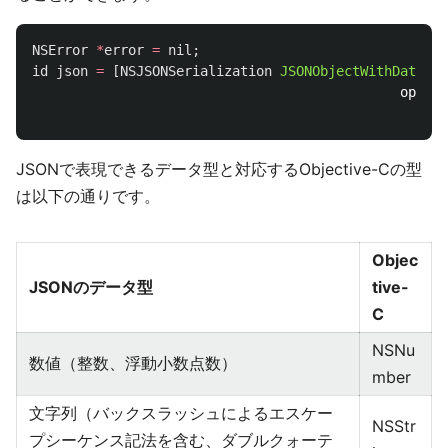
NSError
*
error
=
nil
;
id
json
=
[
NSJSONSerialization
JSONObjectWithData
:
js
option
erro
JSONで表現できるデータ型と対応するObjective-Cの型
は以下の通りです。
Objec
JSONのデータ型
tive-
C
NSNu
数値（整数、浮動小数点数）
mber
文字列（バックスラッシュによるエスケー
NSStr
プシーケンス記法を含む、ダブルクォーテ