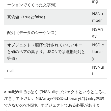
ing
ーションでくくった文字列）
NSNu
真偽値（trueとfalse）
mber
NSArr
配列（データのシーケンス）
ay
オブジェクト（順序づけされていないキー
NSDic
と値のペアの集まり。JSONでは連想配列と
tionar
等価）
y
NSNul
null
l
※ nullがnilではなくてNSNullオブジェクトというところに
注意して下さい。NSArrayやNSDictionaryにはnilは格納
できないのでNSNullオブジェクトである必要がありま