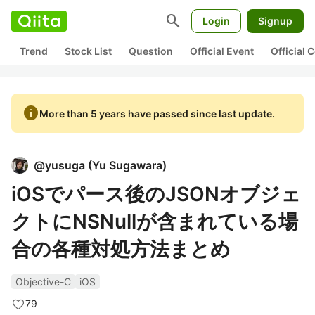
search
Login
Signup
Trend
Stock List
Question
Official Event
Official
info
More than 5 years have passed since last update.
@
yusuga
(
Yu Sugawara
)
iOSでパース後のJSONオブジェ
クトにNSNullが含まれている場
合の各種対処方法まとめ
Objective-C
iOS
79