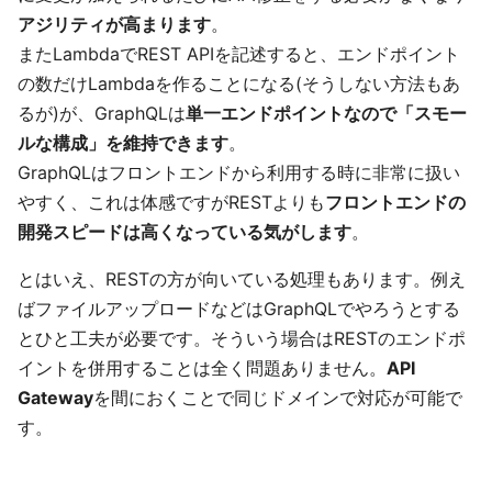
アジリティが高まります
。
またLambdaでREST APIを記述すると、エンドポイント
の数だけLambdaを作ることになる(そうしない方法もあ
るが)が、GraphQLは
単一エンドポイントなので「スモー
ルな構成」を維持できます
。
GraphQLはフロントエンドから利用する時に非常に扱い
やすく、これは体感ですがRESTよりも
フロントエンドの
開発スピードは高くなっている気がします
。
とはいえ、RESTの方が向いている処理もあります。例え
ばファイルアップロードなどはGraphQLでやろうとする
とひと工夫が必要です。そういう場合はRESTのエンドポ
イントを併用することは全く問題ありません。
API
Gateway
を間におくことで同じドメインで対応が可能で
す。