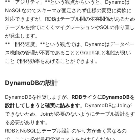
**「アジリティ」**という観点からいうと、Dynamoは
NoSQLなのでスキーマが固定されず仕様の変更に柔軟に
対応できますが、RDBはテーブル間の依存関係があるため
テーブルを捨てにくくマイグレーションやSQLの作り直し
が発生します。
**「開発速度」**という観点では、Dynamoはデータベー
ス機能の管理が不要であることとGraphQLと相性が良い
ことで開発効率をあげることができます。
DynamoDBの設計
DynamoDBを推奨しますが、
RDBライクにDynamoDBを
設計してしまうと確実に詰みます
。DynamoDBはJoinが
できないため、Joinが必要のないようにテーブル設計をす
る必要があります。
RDBとNoSQLはテーブル設計のやり方が全く異なるの
で、ここに必ず最初学習コストをかけてください。