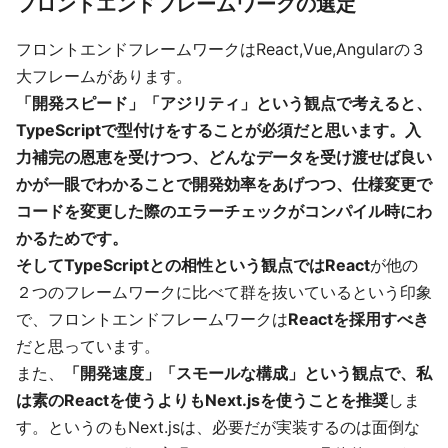
フロントエンドフレームワークの選定
フロントエンドフレームワークはReact,Vue,Angularの３
大フレームがあります。
「開発スピード」「アジリティ」という観点で考えると、
TypeScriptで型付けをすることが必須だと思います。入
力補完の恩恵を受けつつ、どんなデータを受け渡せば良い
かが一眼でわかることで開発効率をあげつつ、仕様変更で
コードを変更した際のエラーチェックがコンパイル時にわ
かるためです。
そしてTypeScriptとの相性という観点ではReact
が他の
２つのフレームワークに比べて群を抜いているという印象
で、フロントエンドフレームワークは
Reactを採用すべき
だと思っています。
また、
「開発速度」「スモールな構成」という観点で、私
は素のReactを使うよりもNext.jsを使うことを推奨
しま
す。というのもNext.jsは、必要だが実装するのは面倒な