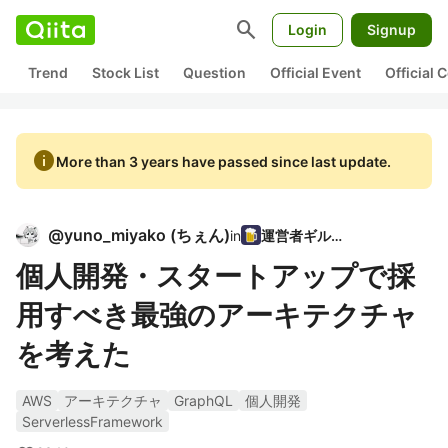
search
Login
Signup
Trend
Stock List
Question
Official Event
Official
info
More than 3 years have passed since last update.
@
yuno_miyako
(
ちぇん
)
in
運営者ギルド
個人開発・スタートアップで採
用すべき最強のアーキテクチャ
を考えた
AWS
アーキテクチャ
GraphQL
個人開発
ServerlessFramework