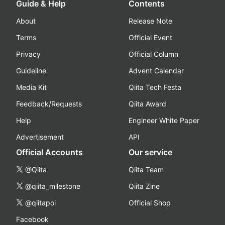
Guide & Help
Contents
About
Release Note
Terms
Official Event
Privacy
Official Column
Guideline
Advent Calendar
Media Kit
Qiita Tech Festa
Feedback/Requests
Qiita Award
Help
Engineer White Paper
Advertisement
API
Official Accounts
Our service
@Qiita
Qiita Team
@qiita_milestone
Qiita Zine
@qiitapoi
Official Shop
Facebook