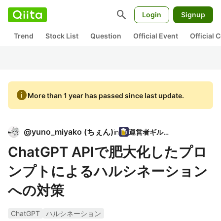
search
Login
Signup
Trend
Stock List
Question
Official Event
Official
info
More than 1 year has passed since last update.
@
yuno_miyako
(
ちぇん
)
in
運営者ギルド
ChatGPT APIで肥大化したプロ
ンプトによるハルシネーション
への対策
ChatGPT
ハルシネーション