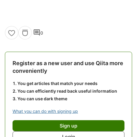
comment
0
Register as a new user and use Qiita more
conveniently
You get articles that match your needs
You can efficiently read back useful information
You can use dark theme
What you can do with signing up
Sign up
Login