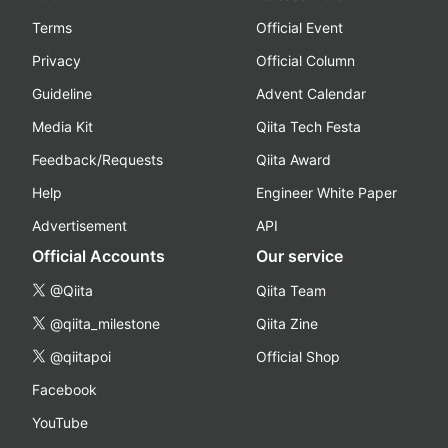
Terms
Official Event
Privacy
Official Column
Guideline
Advent Calendar
Media Kit
Qiita Tech Festa
Feedback/Requests
Qiita Award
Help
Engineer White Paper
Advertisement
API
Official Accounts
Our service
@Qiita
Qiita Team
@qiita_milestone
Qiita Zine
@qiitapoi
Official Shop
Facebook
YouTube