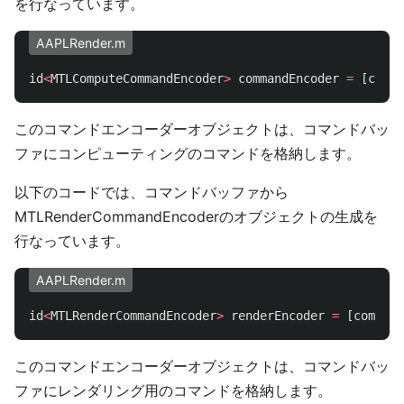
を行なっています。
AAPLRender.m
id
<
MTLComputeCommandEncoder
>
commandEncoder
=
[
comma
このコマンドエンコーダーオブジェクトは、コマンドバッ
ファにコンピューティングのコマンドを格納します。
以下のコードでは、コマンドバッファから
MTLRenderCommandEncoderのオブジェクトの生成を
行なっています。
AAPLRender.m
id
<
MTLRenderCommandEncoder
>
renderEncoder
=
[
command
このコマンドエンコーダーオブジェクトは、コマンドバッ
ファにレンダリング用のコマンドを格納します。