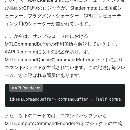
このうち、AAPLRender.mには並列コンピューティング及
び描画のCPU側のロジックが、Shader.metalには頂点シ
ェーダー、フラグメントシェーダー、GPUコンピューテ
ィング用のシェーダーが書かれています。
ここからは、サンプルコード内における
MTLCommandBufferの使用箇所を解説していきます。
AAPLRender.mに以下の記述があります。
MTLCommandQueueのcommandBufferメソッドにより
コマンドバッファが生成されています。この記述は毎フレ
ームごとに呼ばれる箇所にあります。
AAPLRender.m
id
<
MTLCommandBuffer
>
commandBuffer
=
[
self
.
commandQu
また、以下のコードでは、コマンドバッファから
MTLComputeCommandEncoderのオブジェクトの生成