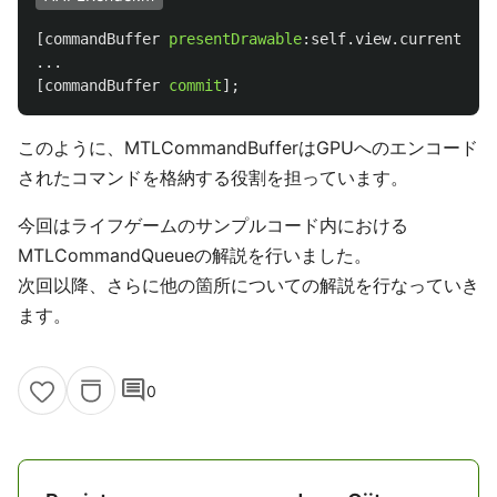
[
commandBuffer
presentDrawable
:
self
.
view
.
currentDraw
...
[
commandBuffer
commit
];
このように、MTLCommandBufferはGPUへのエンコード
されたコマンドを格納する役割を担っています。
今回はライフゲームのサンプルコード内における
MTLCommandQueueの解説を行いました。
次回以降、さらに他の箇所についての解説を行なっていき
ます。
comment
0