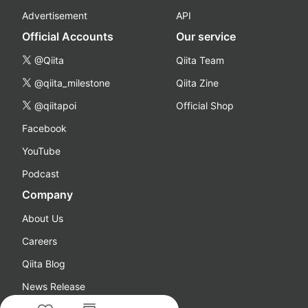
Advertisement
API
Official Accounts
Our service
@Qiita
Qiita Team
@qiita_milestone
Qiita Zine
@qiitapoi
Official Shop
Facebook
YouTube
Podcast
Company
About Us
Careers
Qiita Blog
News Release