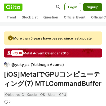
search
Login
Signup
Trend
Stock List
Question
Official Event
Official
info
More than 5 years have passed since last update.
Metal
Advent Calendar
2016
Day 10
@
yuky_az
(
Yukinaga Azuma
)
[iOS]MetalでGPUコンピューテ
ィング(7) MTLCommandBuffer
Objective-C
Xcode
iOS
Metal
GPU
2