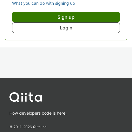
What you can do with signing up
Sign up
Login
How developers code is here.
© 2011-
2026
Qiita Inc.