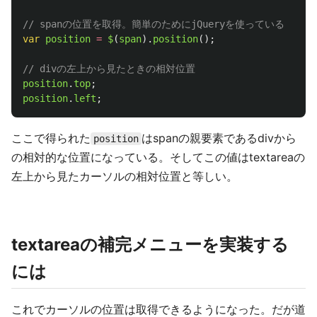
// spanの位置を取得。簡単のためにjQueryを使っている
var
position
=
$
(
span
).
position
();
// divの左上から見たときの相対位置
position
.
top
;
position
.
left
;
ここで得られた
はspanの親要素であるdivから
position
の相対的な位置になっている。そしてこの値はtextareaの
左上から見たカーソルの相対位置と等しい。
textareaの補完メニューを実装する
には
これでカーソルの位置は取得できるようになった。だが道