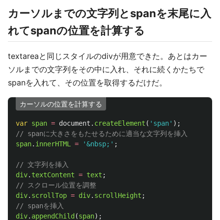
カーソルまでの文字列とspanを末尾に入
れてspanの位置を計算する
textareaと同じスタイルのdivが用意できた。あとはカー
ソルまでの文字列をその中に入れ、それに続くかたちで
spanを入れて、その位置を取得するだけだ。
カーソルの位置を計算する
var
span
=
document
.
createElement
(
'
span
'
);
// spanに大きさをもたせるために適当な文字列を挿入
span
.
innerHTML
=
'
&nbsp;
'
;
// 文字列を挿入
div
.
textContent
=
text
;
// スクロール位置を調整
div
.
scrollTop
=
div
.
scrollHeight
;
// spanを挿入
div
.
appendChild
(
span
);