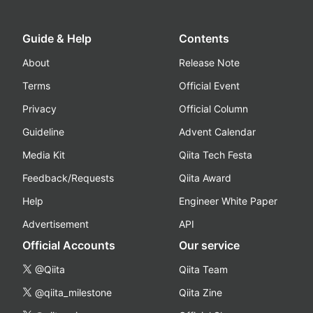
Guide & Help
Contents
About
Release Note
Terms
Official Event
Privacy
Official Column
Guideline
Advent Calendar
Media Kit
Qiita Tech Festa
Feedback/Requests
Qiita Award
Help
Engineer White Paper
Advertisement
API
Official Accounts
Our service
@Qiita
Qiita Team
@qiita_milestone
Qiita Zine