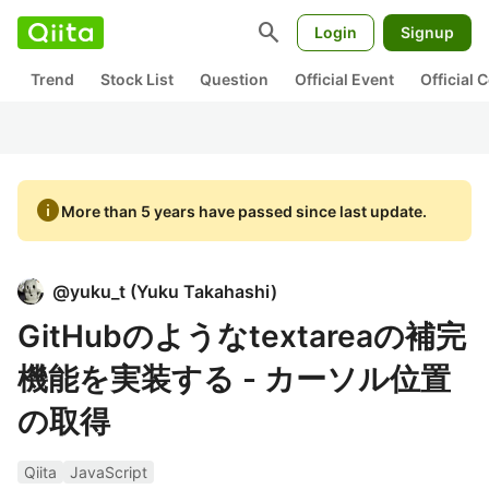
search
Login
Signup
Trend
Stock List
Question
Official Event
Official
info
More than 5 years have passed since last update.
@
yuku_t
(
Yuku Takahashi
)
GitHubのようなtextareaの補完
機能を実装する - カーソル位置
の取得
Qiita
JavaScript