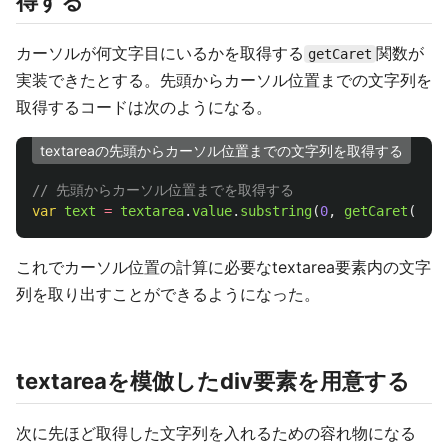
得する
カーソルが何文字目にいるかを取得する
関数が
getCaret
実装できたとする。先頭からカーソル位置までの文字列を
取得するコードは次のようになる。
textareaの先頭からカーソル位置までの文字列を取得する
// 先頭からカーソル位置までを取得する
var
text
=
textarea
.
value
.
substring
(
0
,
getCaret
(
text
これでカーソル位置の計算に必要なtextarea要素内の文字
列を取り出すことができるようになった。
textareaを模倣したdiv要素を用意する
次に先ほど取得した文字列を入れるための容れ物になる