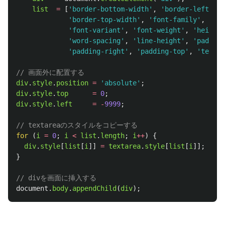
list
=
[
'
border-bottom-width
'
,
'
border-left-wid
'
border-top-width
'
,
'
font-family
'
,
'
fon
'
font-variant
'
,
'
font-weight
'
,
'
height
'
'
word-spacing
'
,
'
line-height
'
,
'
padding
'
padding-right
'
,
'
padding-top
'
,
'
text-d
// 画面外に配置する
div
.
style
.
position
=
'
absolute
'
;
div
.
style
.
top
=
0
;
div
.
style
.
left
=
-
9999
;
// textareaのスタイルをコピーする
for 
(
i
=
0
;
i
<
list
.
length
;
i
++
)
{
div
.
style
[
list
[
i
]]
=
textarea
.
style
[
list
[
i
]];
}
// divを画面に挿入する
document
.
body
.
appendChild
(
div
);