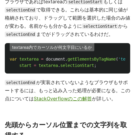
ブラウザであればtextareaの
もしくは
selectionStart
で取得できる。これらは基本的に同じ値が
selectionEnd
格納されており、ドラッグして範囲を選択した場合のみ値
が変わる。名前からも分かるように
から
selectionStart
までがドラッグされているわけだ。
selectionEnd
textarea内でカーソルが何文字目にいるか
var
textarea
=
document
.
getElementsByTagName
(
'
textar
start
=
textarea
.
selectionStart
;
が実装されていないようなブラウザもサポ
selectionEnd
ートするには、もっと込み入った処理が必要になる。この
点については
StackOverflowのこの解答
が詳しい。
先頭からカーソル位置までの文字列を取