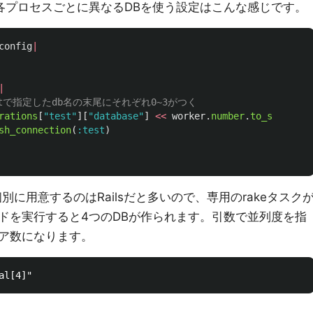
各プロセスごとに異なるDBを使う設定はこんな感じです。
config
|
|
lのtestで指定したdb名の末尾にそれぞれ0~3がつく
rations
[
"test"
][
"database"
]
<<
worker
.
number
.
to_s
sh_connection
(
:test
)
に用意するのはRailsだと多いので、専用のrakeタスク
ドを実行すると4つのDBが作られます。引数で並列度を指
ア数になります。