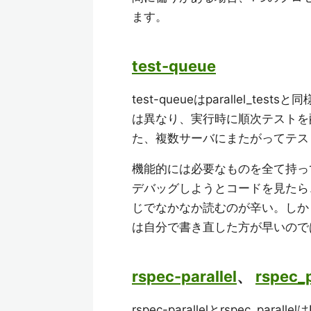
ます。
test-queue
test-queueはparallel_te
は異なり、実行時に順次テストを
た、複数サーバにまたがってテス
機能的には必要なものを全て持っ
デバッグしようとコードを見たら
じでなかなか読むのが辛い。しか
は自分で書き直した方が早いので
rspec-parallel
、
rspec_p
rspec-parallelとrspec_