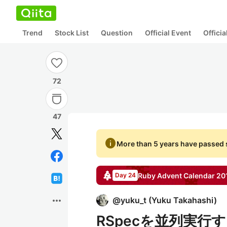
Trend
Stock List
Question
Official Event
Offici
72
47
info
More than 5 years have passed s
Ruby
Advent Calendar
20
Day 24
more_horiz
@
yuku_t
(
Yuku Takahashi
)
RSpecを並列実行