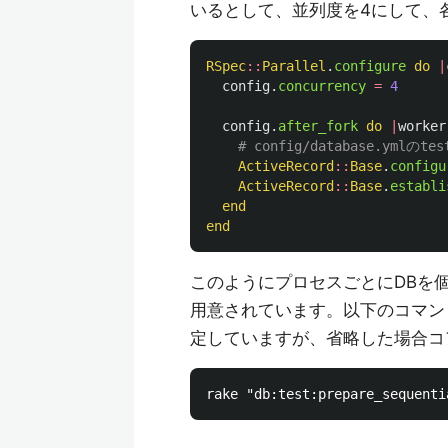
いるとして、並列度を4にして、
RSpec
::
Parallel
.
configure
do
|
config
.
concurrency
=
4
config
.
after_fork
do
|
worker
# config/database.ym
ActiveRecord
::
Base
.
configu
ActiveRecord
::
Base
.
establi
end
end
このようにプロセスごとにDBを個別
用意されています。以下のコマン
定していますが、省略した場合コ