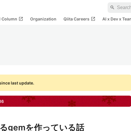
search
open_in_new
open_in_new
al Column
Organization
Qiita Careers
AI x Dev x Tea
ince last update.
16
するgemを作っている話