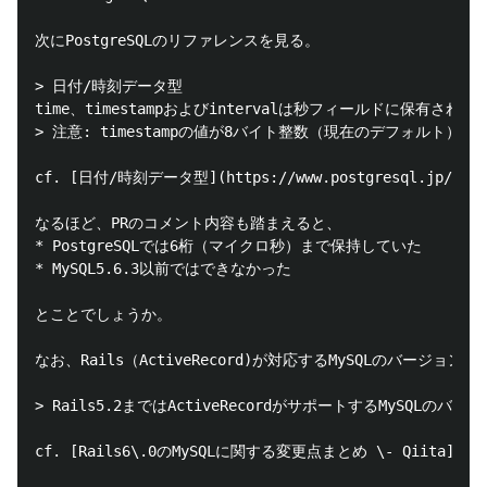
次にPostgreSQLのリファレンスを見る。

> 日付/時刻データ型

time、timestampおよびintervalは秒フィールドに保
> 注意: timestampの値が8バイト整数（現在のデフォル
cf. [日付/時刻データ型](https://www.postgresql.jp/documen
なるほど、PRのコメント内容も踏まえると、

* PostgreSQLでは6桁（マイクロ秒）まで保持していた

* MySQL5.6.3以前ではできなかった

とことでしょうか。

なお、Rails（ActiveRecord)が対応するMySQLのバージョ
> Rails5.2まではActiveRecordがサポートするMySQLのバ
cf. [Rails6\.0のMySQLに関する変更点まとめ \- Qiita](https:/