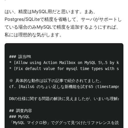
はい、精度はMySQL用だと思います。まあ、
Postgres/SQLiteで精度を省略して、サーバがサポートし
ている場合のみMySQLで精度を追加するようにすれば、
私には理想的な気がします。
### 該当PR

* [Allow using Action Mailbox on MySQL 5\.5 by kamip
* [Fix default value for mysql time types with speci
※ 具体的な動作は以下の記事で紹介されてました。

cf. [Rails6 のちょい足しな新機能を試す65（timestamps precisio
DBの仕様に関する問題の解決に見えましたが、いまいち理解がで
## 調査内容

### MySQL

「MySQL マイクロ秒」でググって見つけたリファレンスを読んだ