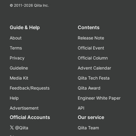
© 2011-
2026
Qiita Inc.
Guide & Help
Contents
About
Release Note
Terms
Official Event
Privacy
Official Column
Guideline
Advent Calendar
Media Kit
Qiita Tech Festa
Feedback/Requests
Qiita Award
Help
Engineer White Paper
Advertisement
API
Official Accounts
Our service
@Qiita
Qiita Team