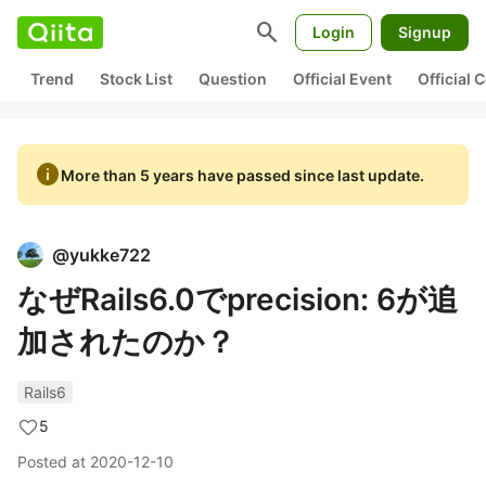
search
Login
Signup
Trend
Stock List
Question
Official Event
Official
info
More than 5 years have passed since last update.
@
yukke722
なぜRails6.0でprecision: 6が追
加されたのか？
Rails6
5
Posted at
2020-12-10