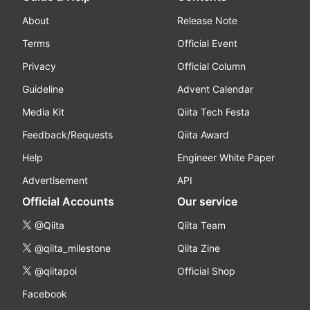
About
Release Note
Terms
Official Event
Privacy
Official Column
Guideline
Advent Calendar
Media Kit
Qiita Tech Festa
Feedback/Requests
Qiita Award
Help
Engineer White Paper
Advertisement
API
Official Accounts
Our service
@Qiita
Qiita Team
@qiita_milestone
Qiita Zine
@qiitapoi
Official Shop
Facebook