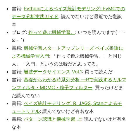
書籍:
Pythonによるベイズ統計モデリング: PyMCでの
データ分析実践ガイド
: 読んでないけど最近でた翻訳
本
ブログ:
作って遊ぶ機械学習。
: いつも読んでます(｀・
ω・´)
書籍:
機械学習スタートアップシリーズ ベイズ推論に
よる機械学習入門
: 「作って遊ぶ機械学習。」と同じ
人。「入門」というのは嘘だと思ってる。
書籍:
岩波データサイエンス Vol.1
: 買って読んだ
書籍:
基礎からわかる時系列分析 ―Rで実践するカルマ
ンフィルタ・MCMC・粒子フィルター
: 買ったけどま
だ読んでない
書籍:
ベイズ統計モデリング: R, JAGS, Stanによるチ
ュートリアル
: 読んでないけど有名な本
書籍:
パターン認識と機械学習 上
: 読んでないけど有名
な本