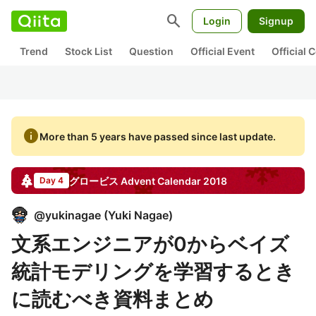
search
Login
Signup
Trend
Stock List
Question
Official Event
Official
info
More than 5 years have passed since last update.
グロービス
Advent Calendar
2018
Day 4
@
yukinagae
(
Yuki Nagae
)
文系エンジニアが0からベイズ
統計モデリングを学習するとき
に読むべき資料まとめ