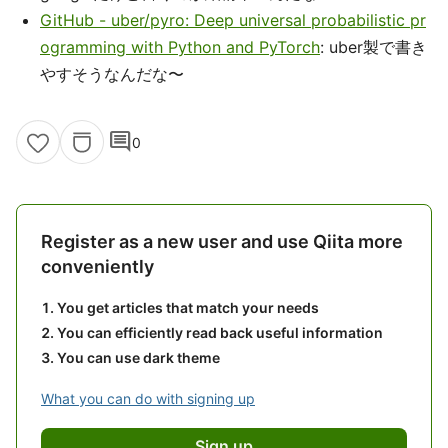
GitHub - uber/pyro: Deep universal probabilistic pr
ogramming with Python and PyTorch
: uber製で書き
やすそうなんだな〜
comment
0
Register as a new user and use Qiita more
conveniently
You get articles that match your needs
You can efficiently read back useful information
You can use dark theme
What you can do with signing up
Sign up