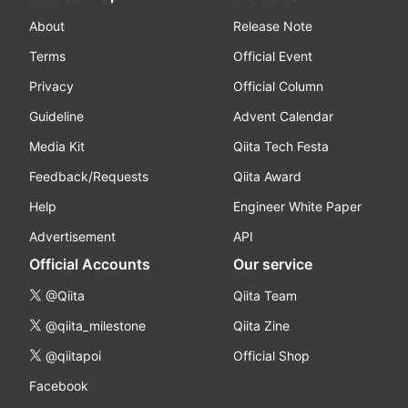
About
Release Note
Terms
Official Event
Privacy
Official Column
Guideline
Advent Calendar
Media Kit
Qiita Tech Festa
Feedback/Requests
Qiita Award
Help
Engineer White Paper
Advertisement
API
Official Accounts
Our service
@Qiita
Qiita Team
@qiita_milestone
Qiita Zine
@qiitapoi
Official Shop
Facebook