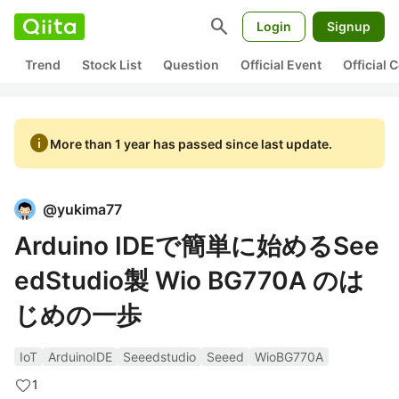
search
Login
Signup
Trend
Stock List
Question
Official Event
Official
info
More than 1 year has passed since last update.
@
yukima77
Arduino IDEで簡単に始めるSee
edStudio製 Wio BG770A のは
じめの一歩
IoT
ArduinoIDE
Seeedstudio
Seeed
WioBG770A
1