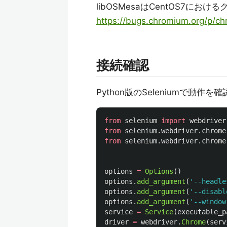
libOSMesaはCentOS7に
https://bugs.chromium.org/p/c
接続確認
Python版のSeleniumで動作を
from
selenium
import
webdriver
from
selenium.webdriver.chrome
from
selenium.webdriver.chrome
options
=
Options
()
options
.
add_argument
(
'
--headle
options
.
add_argument
(
'
--disabl
options
.
add_argument
(
'
--window
service
=
Service
(
executable_p
driver
=
webdriver
.
Chrome
(
serv