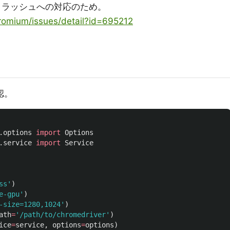
おけるクラッシュへの対応のため。
hromium/issues/detail?id=695212
確認。
.options
import
Options
.service
import
Service
ss
'
)
e-gpu
'
)
-size=1280,1024
'
)
ath
=
'
/path/to/chromedriver
'
)
ice
=
service
,
options
=
options
)