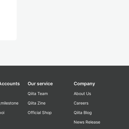
 Accounts
Our service
Company
Qiita Team
About Us
_milestone
Qiita Zine
Careers
poi
Official Shop
Qiita Blog
k
News Release