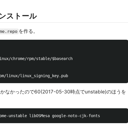
のインストール
を作る。
me.repo
inux/chrome/rpm/stable/$basearch

ったので60(2017-05-30時点でunstable)のほうを