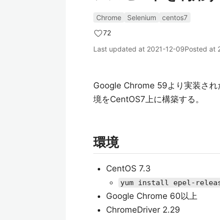
Chrome
Selenium
centos7
72
Last updated at
2021-12-09
Posted at
Google Chrome 59より実装さ
境をCentOS7上に構築する。
環境
CentOS 7.3
yum install epel-relea
Google Chrome 60以上
ChromeDriver 2.29