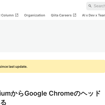
search
open_in_new
open_in_new
al Column
Organization
Qiita Careers
AI x Dev x Tea
ince last update.
niumからGoogle Chromeのヘッド
する