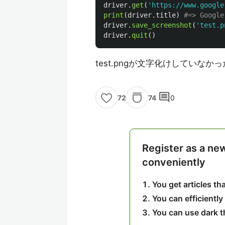
driver
.
get
(
'
https://www.google
print
(
driver
.
title
)
driver
.
save_screenshot
(
'
test.p
driver
.
quit
()
test.pngが文字化けしていな
comment
74
0
72
Register as a ne
conveniently
You get articles t
You can efficiently
You can use dark 