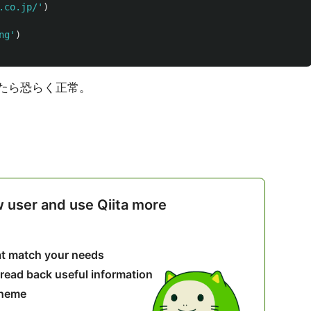
.co.jp/
'
)
ng
'
)
かったら恐らく正常。
w user and use Qiita more
hat match your needs
 read back useful information
theme