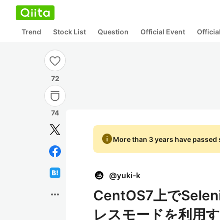
Trend
Stock List
Question
Official Event
Offici
72
74
info
More than 3 years have passed s
@
yuki-k
CentOS7上でSele
more_horiz
レスモードを利用