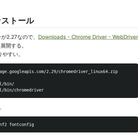
インストール
が2.27なので、
Downloads - Chrome Driver - WebDriver
て展開する。
りやすい。
age.googleapis.com/2.29/chromedriver_linux64.zip

。