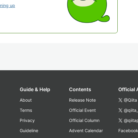
gning up
Guide & Help
Contents
Official
About
Release Note
@Qiita
Terms
Official Event
@qiita
Privacy
Official Column
@qiita
Guideline
Advent Calendar
Faceboo