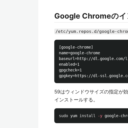
Google Chrome
/etc/yum.repos.d/google-chro
[google-chrome]

name=google-chrome

baseurl=http://dl.google.com/l
enabled=1

gpgcheck=1

59はウィンドウサイズの指定が効かなか
インストールする。
sudo 
yum 
install
-y