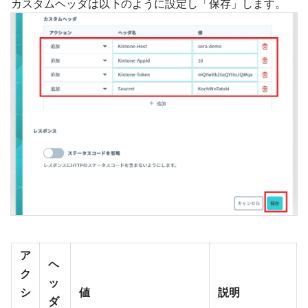
カスタムヘッダは以下のように設定し「保存」します。
ア
ヘ
ク
ッ
シ
値
説明
ダ