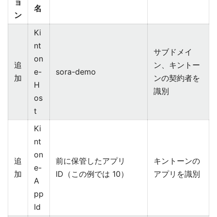
ョ
名
ン
Ki
nt
サブドメイ
on
追
ン、キントー
e-
sora-demo
加
ンの契約者を
H
識別
os
t
Ki
nt
on
追
前に保管したアプリ
キントーンの
e-
加
ID（この例では 10）
アプリを識別
A
pp
Id