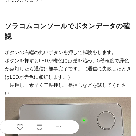
ソラコムコンソールでボタンデータの確
認
ボタンの右端の丸いボタンを押して試験をします。
ボタンを押すとLEDが橙色に点滅を始め、5秒程度で緑色
が点灯したら通信は無事完了です。（通信に失敗したとき
はLEDが赤色に点灯します。）
一度押し、素早く二度押し、長押しなどを試してくださ
い！
more_horiz