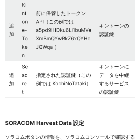
Ki
nt
前に保管したトークン
on
API（この例では
追
キントーンの
e-
a5pd9iHDku6Li1buMVe
加
認証鍵
To
XmBmQYwRkZ6xQYHo
ke
JQWqa ）
n
Se
キントーンに
追
ac
指定された認証鍵（この
データを中継
加
re
例では KochiNoTataki）
するサービス
t
の認証鍵
SORACOM Harvest Data 設定
ソラコムボタンの情報を、ソラコムコンソールで確認する