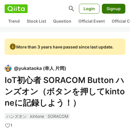
search
Login
Signup
Trend
Stock List
Question
Official Event
Official
info
More than 3 years have passed since last update.
@
yukataoka
(
幸人 片岡
)
IoT初心者 SORACOM Button ハ
ンズオン（ボタンを押してkinto
neに記録しよう！）
ハンズオン
kintone
SORACOM
1